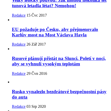
Velký letecký podvod: Jak mohou několika set
tunová letadla létat? Nemohou!
Redakce
15 Čvc 2017
EU požaduje po Česku, aby přejmenovalo
Karlův most na Most Václava Havla
Redakce
26 Zář 2017
Rusové plánují přistát na Slunci. Poletí v noci,
aby se vyhnuli vysokým teplotám
Redakce
29 Čvn 2016
Rusko vynalezlo bezdrátové bezpečnostní pásy
do auta
Redakce
03 Srp 2020