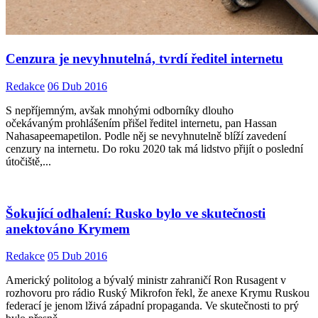
Cenzura je nevyhnutelná, tvrdí ředitel internetu
Redakce
06 Dub 2016
S nepříjemným, avšak mnohými odborníky dlouho
očekávaným prohlášením přišel ředitel internetu, pan Hassan
Nahasapeemapetilon. Podle něj se nevyhnutelně blíží zavedení
cenzury na internetu. Do roku 2020 tak má lidstvo přijít o poslední
útočiště,...
Šokující odhalení: Rusko bylo ve skutečnosti
anektováno Krymem
Redakce
05 Dub 2016
Americký politolog a bývalý ministr zahraničí Ron Rusagent v
rozhovoru pro rádio Ruský Mikrofon řekl, že anexe Krymu Ruskou
federací je jenom lživá západní propaganda. Ve skutečnosti to prý