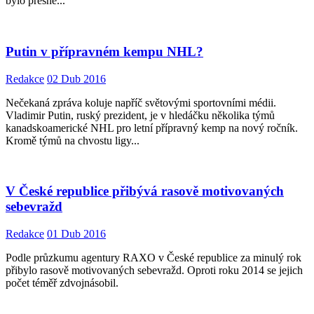
bylo přesně...
Putin v přípravném kempu NHL?
Redakce
02 Dub 2016
Nečekaná zpráva koluje napříč světovými sportovními médii.
Vladimir Putin, ruský prezident, je v hledáčku několika týmů
kanadskoamerické NHL pro letní přípravný kemp na nový ročník.
Kromě týmů na chvostu ligy...
V České republice přibývá rasově motivovaných
sebevražd
Redakce
01 Dub 2016
Podle průzkumu agentury RAXO v České republice za minulý rok
přibylo rasově motivovaných sebevražd. Oproti roku 2014 se jejich
počet téměř zdvojnásobil.