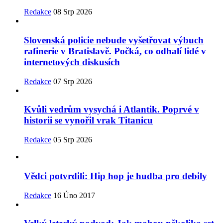
Redakce
08 Srp 2026
Slovenská policie nebude vyšetřovat výbuch
rafinerie v Bratislavě. Počká, co odhalí lidé v
internetových diskusích
Redakce
07 Srp 2026
Kvůli vedrům vysychá i Atlantik. Poprvé v
historii se vynořil vrak Titanicu
Redakce
05 Srp 2026
Vědci potvrdili: Hip hop je hudba pro debily
Redakce
16 Úno 2017