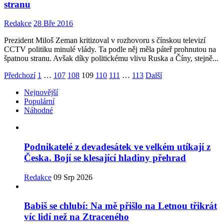
stranu
Redakce
28 Bře 2016
Prezident Miloš Zeman kritizoval v rozhovoru s čínskou televizí
CCTV politiku minulé vlády. Ta podle něj měla páteř prohnutou na
špatnou stranu. Avšak díky politickému vlivu Ruska a Číny, stejně...
Předchozí
1
…
107
108
109
110
111
…
113
Další
Nejnovější
Populární
Náhodné
Podnikatelé z devadesátek ve velkém utíkají z
Česka. Bojí se klesající hladiny přehrad
Redakce
09 Srp 2026
Babiš se chlubí: Na mě přišlo na Letnou třikrát
víc lidí než na Ztraceného