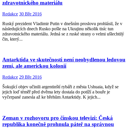
zdravotnického materiálu
Redakce
30 Bře 2016
Ruský prezident Vladimir Putin v dnešním proslovu prohlásil, že v
následujících dnech Rusko pošle na Ukrajinu několik tisíc tun
zdravotnického materiálu. Jedná se z ruské strany o velmi ušlechtilý
čin, který...
Antarktida ve skutečnosti není neobydlenou ledovou
zemí, ale americkou kolonií
Redakce
29 Bře 2016
Šokující objev učinili argentinští rybáři z města Ushuaia, když se
jejich loď téměř před dvěma lety dostala do potíží a bouře je
vyčerpané zanesla až ke břehům Antarktidy. K jejich...
Zeman v rozhovoru pro čínskou televizi: Česká
republika konečně prohnula páteř na správnou