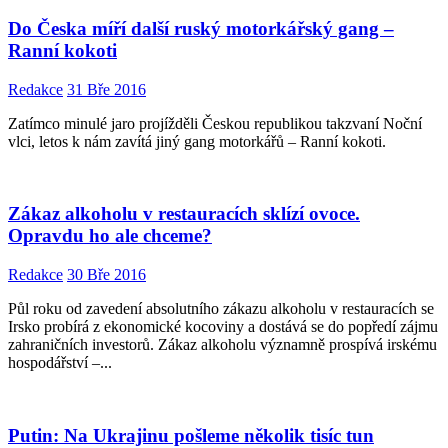
Do Česka míří další ruský motorkářský gang –
Ranní kokoti
Redakce
31 Bře 2016
Zatímco minulé jaro projížděli Českou republikou takzvaní Noční
vlci, letos k nám zavítá jiný gang motorkářů – Ranní kokoti.
Zákaz alkoholu v restauracích sklízí ovoce.
Opravdu ho ale chceme?
Redakce
30 Bře 2016
Půl roku od zavedení absolutního zákazu alkoholu v restauracích se
Irsko probírá z ekonomické kocoviny a dostává se do popředí zájmu
zahraničních investorů. Zákaz alkoholu významně prospívá irskému
hospodářství –...
Putin: Na Ukrajinu pošleme několik tisíc tun