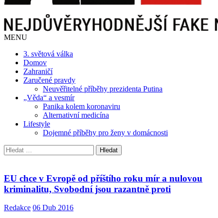
MENU
3. světová válka
Domov
Zahraničí
Zaručené pravdy
Neuvěřitelné příběhy prezidenta Putina
„Věda“ a vesmír
Panika kolem koronaviru
Alternativní medicína
Lifestyle
Dojemné příběhy pro ženy v domácnosti
Vyhledávání
EU chce v Evropě od příštího roku mír a nulovou
kriminalitu, Svobodní jsou razantně proti
Redakce
06 Dub 2016