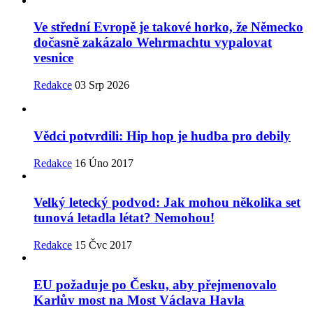
Ve střední Evropě je takové horko, že Německo
dočasně zakázalo Wehrmachtu vypalovat
vesnice
Redakce
03 Srp 2026
Vědci potvrdili: Hip hop je hudba pro debily
Redakce
16 Úno 2017
Velký letecký podvod: Jak mohou několika set
tunová letadla létat? Nemohou!
Redakce
15 Čvc 2017
EU požaduje po Česku, aby přejmenovalo
Karlův most na Most Václava Havla