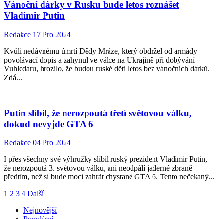
Vánoční dárky v Rusku bude letos roznášet
Vladimir Putin
Redakce
17 Pro 2024
Kvůli nedávnému úmrtí Dědy Mráze, který obdržel od armády
povolávací dopis a zahynul ve válce na Ukrajině při dobývání
Vuhledaru, hrozilo, že budou ruské děti letos bez vánočních dárků.
Zdá...
Putin slíbil, že nerozpoutá třetí světovou válku,
dokud nevyjde GTA 6
Redakce
04 Pro 2024
I přes všechny své výhružky slíbil ruský prezident Vladimir Putin,
že nerozpoutá 3. světovou válku, ani neodpálí jaderné zbraně
předtím, než si bude moci zahrát chystané GTA 6. Tento nečekaný...
1
2
3
4
Další
Nejnovější
Populární