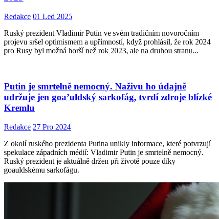
Redakce
01 Led 2025
Ruský prezident Vladimir Putin ve svém tradičním novoročním
projevu sršel optimismem a upřímností, když prohlásil, že rok 2024
pro Rusy byl možná horší než rok 2023, ale na druhou stranu...
Putin je smrtelně nemocný. Naživu ho údajně
udržuje jen goa’uldský sarkofág, tvrdí zdroje blízké
Kremlu
Redakce
27 Pro 2024
Z okolí ruského prezidenta Putina unikly informace, které potvrzují
spekulace západních médií: Vladimir Putin je smrtelně nemocný.
Ruský prezident je aktuálně držen při životě pouze díky
goauldskému sarkofágu.