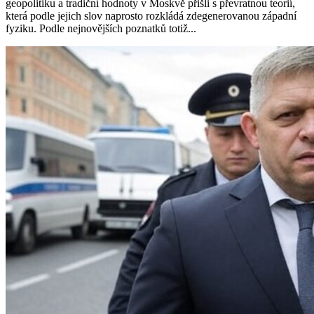
geopolitiku a tradiční hodnoty v Moskvě přišli s převratnou teorií,
která podle jejich slov naprosto rozkládá zdegenerovanou západní
fyziku. Podle nejnovějších poznatků totiž...