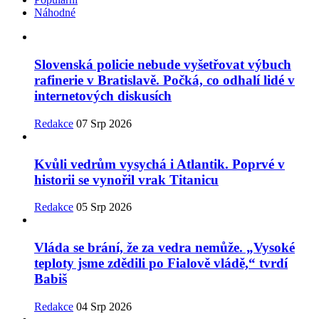
Náhodné
Slovenská policie nebude vyšetřovat výbuch
rafinerie v Bratislavě. Počká, co odhalí lidé v
internetových diskusích
Redakce
07 Srp 2026
Kvůli vedrům vysychá i Atlantik. Poprvé v
historii se vynořil vrak Titanicu
Redakce
05 Srp 2026
Vláda se brání, že za vedra nemůže. „Vysoké
teploty jsme zdědili po Fialově vládě,“ tvrdí
Babiš
Redakce
04 Srp 2026