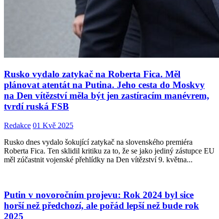
Rusko vydalo zatykač na Roberta Fica. Měl
plánovat atentát na Putina. Jeho cesta do Moskvy
na Den vítězství měla být jen zastíracím manévrem,
tvrdí ruská FSB
Redakce
01 Kvě 2025
Rusko dnes vydalo šokující zatykač na slovenského premiéra
Roberta Fica. Ten sklidil kritiku za to, že se jako jediný zástupce EU
měl zúčastnit vojenské přehlídky na Den vítězství 9. května...
Putin v novoročním projevu: Rok 2024 byl sice
horší než předchozí, ale pořád lepší než bude rok
2025