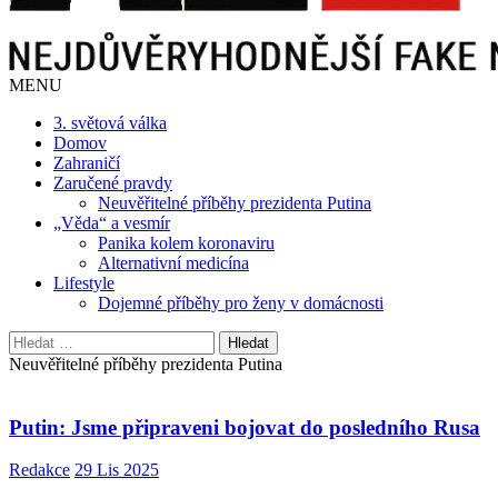
MENU
3. světová válka
Domov
Zahraničí
Zaručené pravdy
Neuvěřitelné příběhy prezidenta Putina
„Věda“ a vesmír
Panika kolem koronaviru
Alternativní medicína
Lifestyle
Dojemné příběhy pro ženy v domácnosti
Vyhledávání
Neuvěřitelné příběhy prezidenta Putina
Putin: Jsme připraveni bojovat do posledního Rusa
Redakce
29 Lis 2025