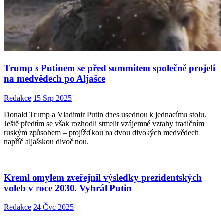
Trump s Putinem se před summitem společně projeli
na medvědech po Aljašce
Redakce
15 Srp 2025
Donald Trump a Vladimir Putin dnes usednou k jednacímu stolu.
Ještě předtím se však rozhodli stmelit vzájemné vztahy tradičním
ruským způsobem – projížďkou na dvou divokých medvědech
napříč aljašskou divočinou.
Kreml omylem zveřejnil výsledky prezidentských
voleb v roce 2030. Vyhrál Putin
Redakce
24 Čvc 2025