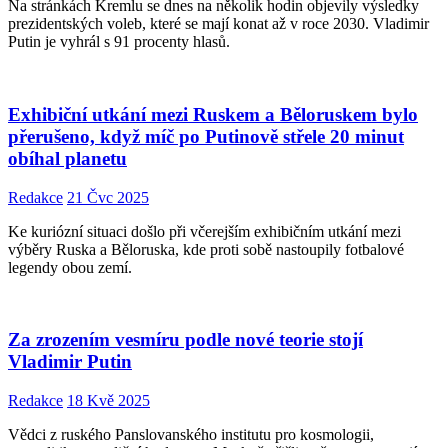
Na stránkách Kremlu se dnes na několik hodin objevily výsledky
prezidentských voleb, které se mají konat až v roce 2030. Vladimir
Putin je vyhrál s 91 procenty hlasů.
Exhibiční utkání mezi Ruskem a Běloruskem bylo
přerušeno, když míč po Putinově střele 20 minut
obíhal planetu
Redakce
21 Čvc 2025
Ke kuriózní situaci došlo při včerejším exhibičním utkání mezi
výběry Ruska a Běloruska, kde proti sobě nastoupily fotbalové
legendy obou zemí.
Za zrozením vesmíru podle nové teorie stojí
Vladimir Putin
Redakce
18 Kvě 2025
Vědci z ruského Panslovanského institutu pro kosmologii,