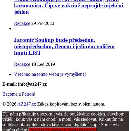
koronaviru. Čip ve vakcíně neprojde injekční
jehlou
Redakce
29 Pro 2020
Jaromír Soukup bude předsedou,
místopředsedou, členem i jediným voličem
hnutí LIST
Redakce
18 Led 2019
Všechno na tomto webu je vymyšlené!
E-mail: info@az247.cz
Become a Patron!
© 2026
AZ247.cz
Zákaz kopírování bez svolení autora.
EU nám přikazuje upozornit vás, že používáme cookies, abychom
věděli, kolik vás k nám chodí, a mohli vás sledovat. Kliknutím na
souhlas dobrovolně odevzdáváte svou digitální stopu Sorosovi a
tajným elitám.
Souhlasím, stejně už jsem očipovaný