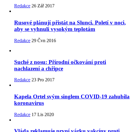
Redakce
26 Zář 2017
Rusové plánují přistát na Slunci. Poletí v noci,
aby se vyhnuli vysokým teplotám
Redakce
29 Čvn 2016
Suché z nosu: Přírodní očkování proti
nachlazení a chřipce
Redakce
23 Pro 2017
Kapela Ortel svým singlem COVID-19 zahubila
koronavirus
Redakce
17 Lis 2020
Vláda reklamuje první várku vakcíny proti