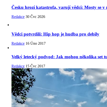
Česku hrozí katastrofa, varují vědci: Mosty se 
Redakce
30 Čvc 2026
Vědci potvrdili: Hip hop je hudba pro debily
Redakce
16 Úno 2017
Velký letecký podvod: Jak mohou několika set t
Redakce
15 Čvc 2017