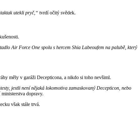
taktak utekli pryč,“
tvrdí očitý svědek.
kušenosti.
etadlo Air Force One spolu s hercem Shia Labeoufem na palubě, který
dráhy měly v garáži Decepticona, a nikdo si toho nevšiml.
i testy, jestli není nějaká lokomotiva zamaskovaný Decepticon, nebo
í ministerstva dopravy.
cku však stále trvá.