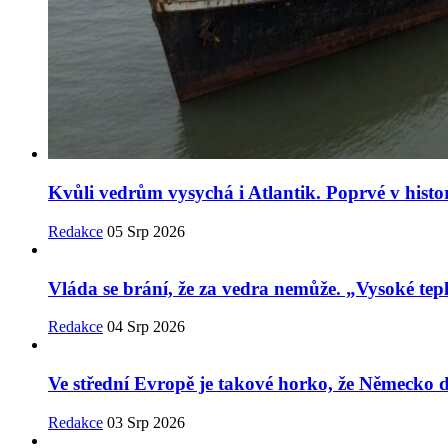
Kvůli vedrům vysychá i Atlantik. Poprvé v histor
Redakce
05 Srp 2026
Vláda se brání, že za vedra nemůže. „Vysoké tepl
Redakce
04 Srp 2026
Ve střední Evropě je takové horko, že Německo
Redakce
03 Srp 2026