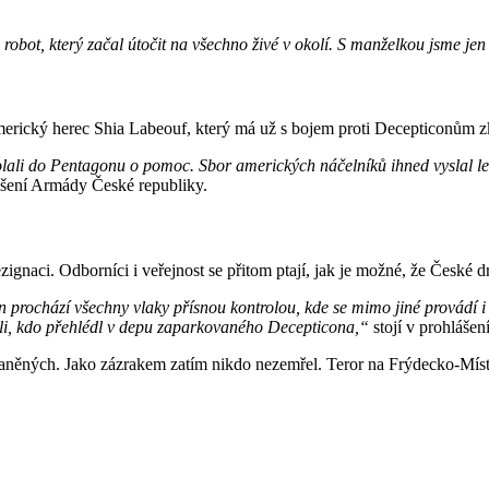
robot, který začal útočit na všechno živé v okolí. S manželkou jsme jen 
erický herec Shia Labeouf, který má už s bojem proti Decepticonům z
lali do Pentagonu o pomoc. Sbor amerických náčelníků ihned vyslal l
ášení Armády České republiky.
zignaci. Odborníci i veřejnost se přitom ptají, jak je možné, že České 
en prochází všechny vlaky přísnou kontrolou, kde se mimo jiné provádí 
i, kdo přehlédl v depu zaparkovaného Decepticona,“
stojí v prohlášen
zraněných. Jako zázrakem zatím nikdo nezemřel. Teror na Frýdecko-Míste