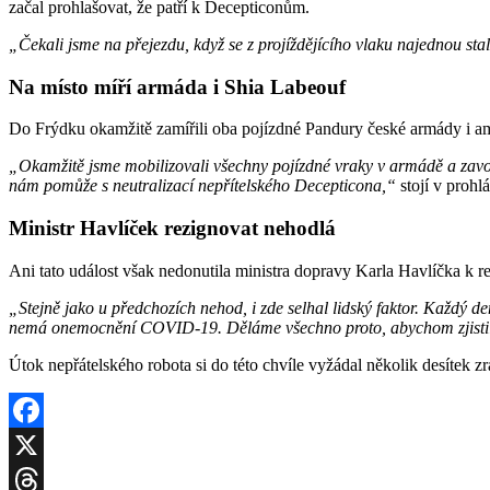
začal prohlašovat, že patří k Decepticonům.
„Čekali jsme na přejezdu, když se z projíždějícího vlaku najednou stal 
Na místo míří armáda i Shia Labeouf
Do Frýdku okamžitě zamířili oba pojízdné Pandury české armády i am
„Okamžitě jsme mobilizovali všechny pojízdné vraky v armádě a zavo
nám pomůže s neutralizací nepřítelského Decepticona,“
stojí v prohl
Ministr Havlíček rezignovat nehodlá
Ani tato událost však nedonutila ministra dopravy Karla Havlíčka k re
„Stejně jako u předchozích nehod, i zde selhal lidský faktor. Každý d
nemá onemocnění COVID-19. Děláme všechno proto, abychom zjistil
Útok nepřátelského robota si do této chvíle vyžádal několik desítek 
Facebook
X