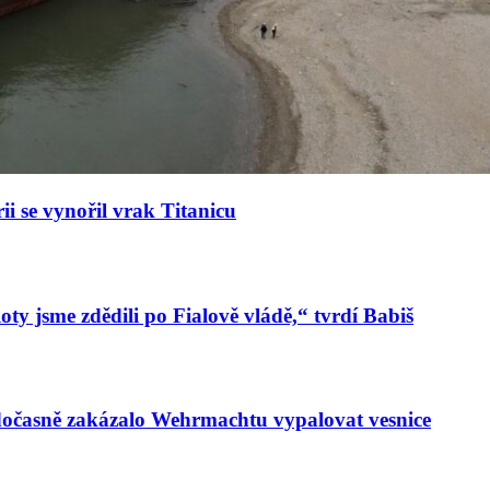
ii se vynořil vrak Titanicu
oty jsme zdědili po Fialově vládě,“ tvrdí Babiš
 dočasně zakázalo Wehrmachtu vypalovat vesnice