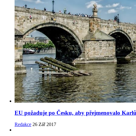
EU požaduje po Česku, aby přejmenovalo Karl
Redakce
26 Zář 2017