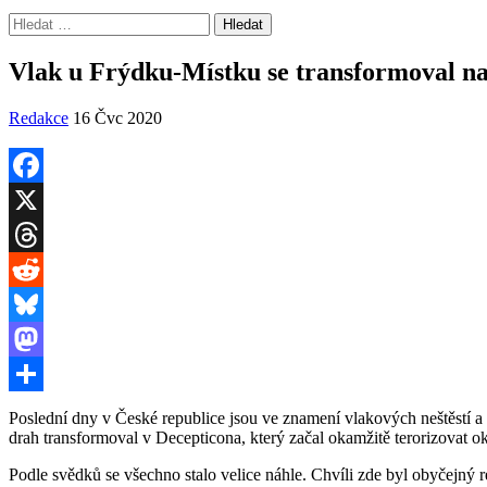
Vyhledávání
Vlak u Frýdku-Místku se transformoval na 
Redakce
16 Čvc 2020
Facebook
X
Threads
Reddit
Bluesky
Mastodon
Share
Poslední dny v České republice jsou ve znamení vlakových neštěstí a
drah transformoval v Decepticona, který začal okamžitě terorizovat ok
Podle svědků se všechno stalo velice náhle. Chvíli zde byl obyčejný 