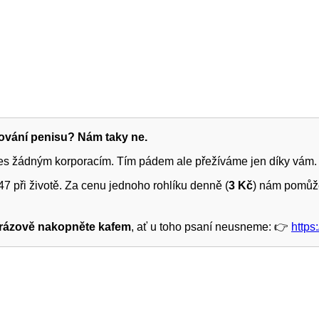
žování penisu? Nám taky ne.
ies žádným korporacím. Tím pádem ale přežíváme jen díky vám.
7 při životě. Za cenu jednoho rohlíku denně (
3 Kč
) nám pomůže
rázově nakopněte kafem
, ať u toho psaní neusneme: 👉
https