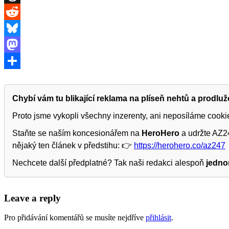
Threads
Reddit
Bluesky
Mastodon
Share
Chybí vám tu blikající reklama na plíseň nehtů a prodlu
Proto jsme vykopli všechny inzerenty, ani neposíláme cook
Staňte se naším koncesionářem na
HeroHero
a udržte AZ24
nějaký ten článek v předstihu: 👉
https://herohero.co/az247
Nechcete další předplatné? Tak naši redakci alespoň
jedno
Leave a reply
Pro přidávání komentářů se musíte nejdříve
přihlásit
.