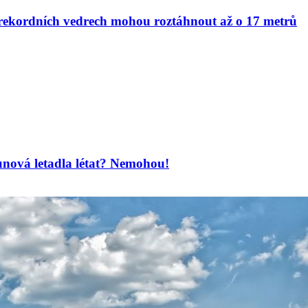
v rekordních vedrech mohou roztáhnout až o 17 metrů
unová letadla létat? Nemohou!