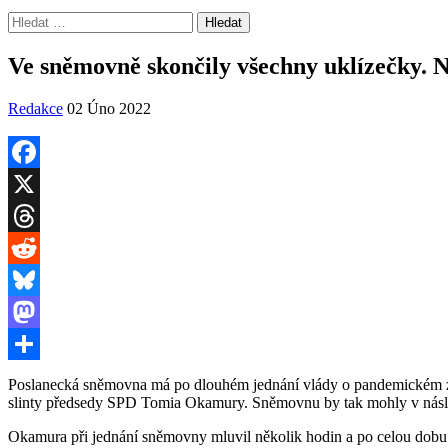
Vyhledávání
Ve sněmovně skončily všechny uklízečky. N
Redakce
02 Úno 2022
Facebook
X
Threads
Reddit
Bluesky
Mastodon
Share
Poslanecká sněmovna má po dlouhém jednání vlády o pandemickém záko
slinty předsedy SPD Tomia Okamury. Sněmovnu by tak mohly v násle
Okamura při jednání sněmovny mluvil několik hodin a po celou dobu z