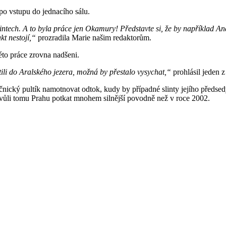
 po vstupu do jednacího sálu.
ntech. A to byla práce jen Okamury! Představte si, že by například A
kt nestojí,“
prozradila Marie našim redaktorům.
této práce zrovna nadšeni.
li do Aralského jezera, možná by přestalo vysychat,“
prohlásil jeden z
cký pultík namotnovat odtok, kudy by případné slinty jejího předsedy 
vůli tomu Prahu potkat mnohem silnější povodně než v roce 2002.