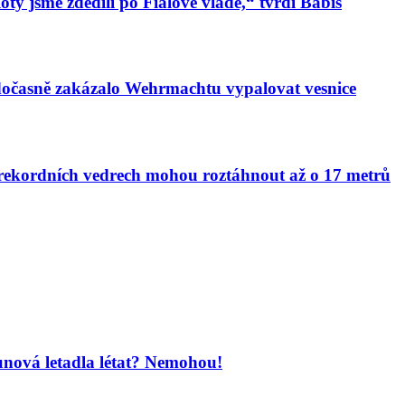
oty jsme zdědili po Fialově vládě,“ tvrdí Babiš
 dočasně zakázalo Wehrmachtu vypalovat vesnice
v rekordních vedrech mohou roztáhnout až o 17 metrů
unová letadla létat? Nemohou!