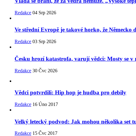
Vláda se brání, že za vedra nemůže. „Vysoké tepl
Redakce
04 Srp 2026
Ve střední Evropě je takové horko, že Německo
Redakce
03 Srp 2026
Česku hrozí katastrofa, varují vědci: Mosty se 
Redakce
30 Čvc 2026
Vědci potvrdili: Hip hop je hudba pro debily
Redakce
16 Úno 2017
Velký letecký podvod: Jak mohou několika set t
Redakce
15 Čvc 2017