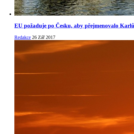
EU požaduje po Česku, aby přejmenovalo Karl
Redakce
26 Zář 2017