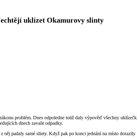
echtějí uklízet Okamurovy slinty
nu problém. Dnes odpoledne totiž daly výpověď všechny uklízečky, kte
dujících dnech zavalit odpadky.
 něj padaly samé slinty. Když pak po konci jednání na místo dorazily 