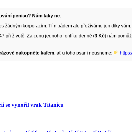
žování penisu? Nám taky ne.
ies žádným korporacím. Tím pádem ale přežíváme jen díky vám.
7 při životě. Za cenu jednoho rohlíku denně (
3 Kč
) nám pomůže
rázově nakopněte kafem
, ať u toho psaní neusneme:
https
ii se vynořil vrak Titanicu