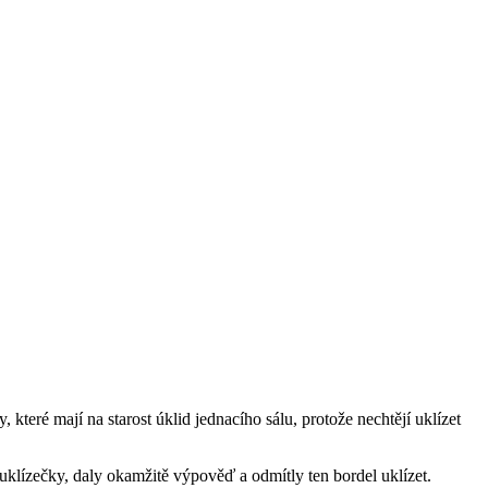
ré mají na starost úklid jednacího sálu, protože nechtějí uklízet
uklízečky, daly okamžitě výpověď a odmítly ten bordel uklízet.