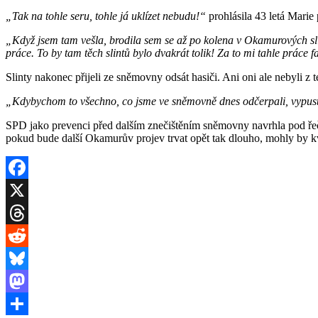
„Tak na tohle seru, tohle já uklízet nebudu!“
prohlásila 43 letá Marie
„Když jsem tam vešla, brodila sem se až po kolena v Okamurových sli
práce. To by tam těch slintů bylo dvakrát tolik! Za to mi tahle práce fa
Slinty nakonec přijeli ze sněmovny odsát hasiči. Ani oni ale nebyli z 
„Kdybychom to všechno, co jsme ve sněmovně dnes odčerpali, vypusti
SPD jako prevenci před dalším znečištěním sněmovny navrhla pod řečni
pokud bude další Okamurův projev trvat opět tak dlouho, mohly by k
Facebook
X
Threads
Reddit
Bluesky
Mastodon