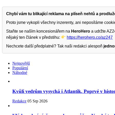
Share
Chybí vám tu blikající reklama na plíseň nehtů a prodlu
Proto jsme vykopli všechny inzerenty, ani neposíláme cook
Staňte se naším koncesionářem na
HeroHero
a udržte AZ24
nějaký ten článek v předstihu:
https://herohero.co/az247
Nechcete další předplatné? Tak naši redakci alespoň
jedno
Nejnovější
Populární
Náhodné
Kvůli vedrům vysychá i Atlantik. Poprvé v histor
Redakce
05 Srp 2026