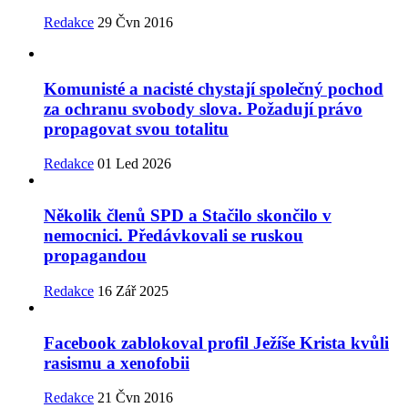
Redakce
29 Čvn 2016
Komunisté a nacisté chystají společný pochod
za ochranu svobody slova. Požadují právo
propagovat svou totalitu
Redakce
01 Led 2026
Několik členů SPD a Stačilo skončilo v
nemocnici. Předávkovali se ruskou
propagandou
Redakce
16 Zář 2025
Facebook zablokoval profil Ježíše Krista kvůli
rasismu a xenofobii
Redakce
21 Čvn 2016