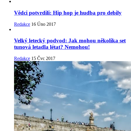
Vědci potvrdili: Hip hop je hudba pro debily
Redakce
16 Úno 2017
Velký letecký podvod: Jak mohou několika set
tunová letadla létat? Nemohou!
Redakce
15 Čvc 2017