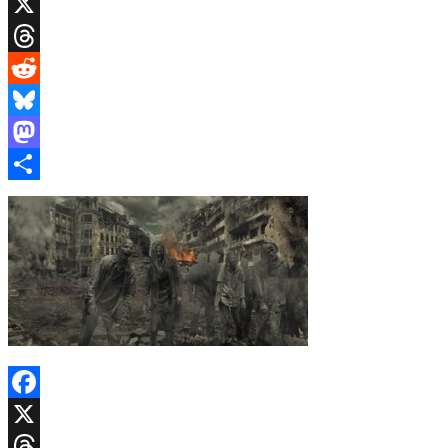
Facebook
X
Threads
Reddit
Bluesky
Mastodon
Share
Facebook
X