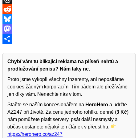
Threads
Reddit
Bluesky
Mastodon
Share
Chybí vám tu blikající reklama na plíseň nehtů a
prodlužování penisu? Nám taky ne.
Proto jsme vykopli všechny inzerenty, ani neposíláme
cookies žádným korporacím. Tím pádem ale přežíváme
jen díky vám. Nenechte nás v tom.
Staňte se naším koncesionářem na
HeroHero
a udržte
AZ247 při životě. Za cenu jednoho rohlíku denně (
3 Kč
)
nám pomůžete platit servery, psát další nesmysly a
občas dostanete nějaký ten článek v předstihu:
https://herohero.co/az247