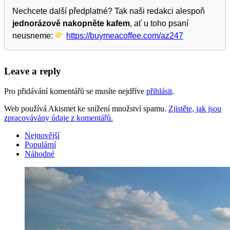
Nechcete další předplatné? Tak naši redakci alespoň
jednorázově nakopněte kafem
, ať u toho psaní
neusneme:
https://buymeacoffee.com/az247
Leave a reply
Pro přidávání komentářů se musíte nejdříve
přihlásit
.
Web používá Akismet ke snížení množství spamu.
Zjistěte, jak jsou
zpracovávány údaje z komentářů.
Nejnovější
Populární
Náhodné