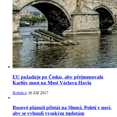
EU požaduje po Česku, aby přejmenovalo
Karlův most na Most Václava Havla
Redakce
26 Zář 2017
Rusové plánují přistát na Slunci. Poletí v noci,
aby se vyhnuli vysokým teplotám