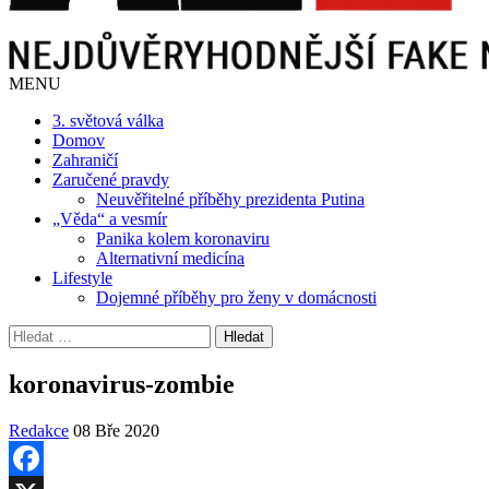
MENU
3. světová válka
Domov
Zahraničí
Zaručené pravdy
Neuvěřitelné příběhy prezidenta Putina
„Věda“ a vesmír
Panika kolem koronaviru
Alternativní medicína
Lifestyle
Dojemné příběhy pro ženy v domácnosti
Vyhledávání
koronavirus-zombie
Redakce
08 Bře 2020