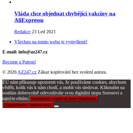
Vláda chce objednat chybějící vakcíny na
AliExpressu
Redakce
23 Led 2021
Všechno na tomto webu je vymyšlené!
E-mail: info@az247.cz
Become a Patron!
© 2026
AZ247.cz
Zákaz kopírování bez svolení autora.
EU nám přikazuje upozornit vás, že používáme cookies, abychom
věděli, kolik vás k nám chodí, a mohli vás sledovat. Kliknutím na
souhlas dobrovolně odevzdáváte svou digitální stopu Sorosovi a
tajným elitám.
Souhlasím, stejně už jsem očipovaný
Nesouhlasím, nejsem ovce