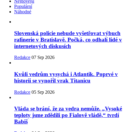
Nejnovější
Populární
Náhodné
Slovenská policie nebude vyšetřovat výbuch
rafinerie v Bratislavě. Počká, co odhalí lidé v
internetových diskusích
Redakce
07 Srp 2026
Kvůli vedrům vysychá i Atlantik. Poprvé v
historii se vynořil vrak Titanicu
Redakce
05 Srp 2026
Vláda se brání, že za vedra nemůže. „Vysoké
teploty jsme zdědili po Fialově vládě,“ tvrdí
Babiš