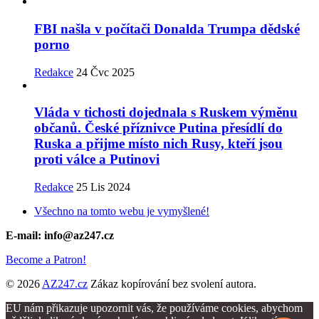
FBI našla v počítači Donalda Trumpa dědské
porno
Redakce
24 Čvc 2025
Vláda v tichosti dojednala s Ruskem výměnu
občanů. České příznivce Putina přesídlí do
Ruska a přijme místo nich Rusy, kteří jsou
proti válce a Putinovi
Redakce
25 Lis 2024
Všechno na tomto webu je vymyšlené!
E-mail: info@az247.cz
Become a Patron!
© 2026
AZ247.cz
Zákaz kopírování bez svolení autora.
EU nám přikazuje upozornit vás, že používáme cookies, abychom