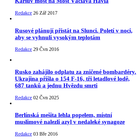
Karlův most na Most Václava Havla
Redakce
26 Zář 2017
Rusové plánují přistát na Slunci. Poletí v noci,
aby se vyhnuli vysokým teplotám
Redakce
29 Čvn 2016
Rusko zahájilo odplatu za zničené bombardéry.
Ukrajina přišla o 154 F-16, tři letadlové lodě,
687 tanků a jednu Hvězdu smrti
Redakce
02 Čvn 2025
Berlínská mešita lehla popelem, místní
muslimové nalezli azyl v nedaleké synagoze
Redakce
03 Bře 2016