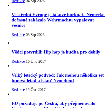
Redakce
04 Srp 2026
Ve střední Evropě je takové horko, že Německo
dočasně zakázalo Wehrmachtu vypalovat
vesnice
Redakce
03 Srp 2026
Vědci potvrdili: Hip hop je hudba pro debily
Redakce
16 Úno 2017
Velký letecký podvod: Jak mohou několika set
tunová letadla létat? Nemohou!
Redakce
15 Čvc 2017
EU požaduje po Česku, aby přejmenovalo