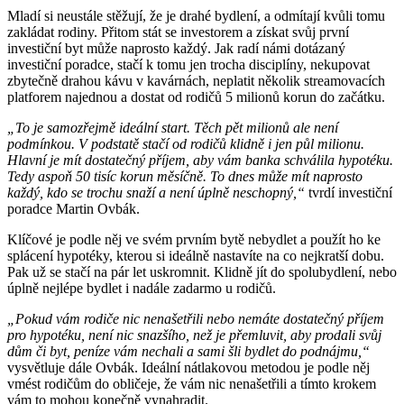
Share
Mladí si neustále stěžují, že je drahé bydlení, a odmítají kvůli tomu
zakládat rodiny. Přitom stát se investorem a získat svůj první
investiční byt může naprosto každý. Jak radí námi dotázaný
investiční poradce, stačí k tomu jen trocha disciplíny, nekupovat
zbytečně drahou kávu v kavárnách, neplatit několik streamovacích
platforem najednou a dostat od rodičů 5 milionů korun do začátku.
„To je samozřejmě ideální start. Těch pět milionů ale není
podmínkou. V podstatě stačí od rodičů klidně i jen půl milionu.
Hlavní je mít dostatečný příjem, aby vám banka schválila hypotéku.
Tedy aspoň 50 tisíc korun měsíčně. To dnes může mít naprosto
každý, kdo se trochu snaží a není úplně neschopný,“
tvrdí investiční
poradce Martin Ovbák.
Klíčové je podle něj ve svém prvním bytě nebydlet a použít ho ke
splácení hypotéky, kterou si ideálně nastavíte na co nejkratší dobu.
Pak už se stačí na pár let uskromnit. Klidně jít do spolubydlení, nebo
úplně nejlépe bydlet i nadále zadarmo u rodičů.
„Pokud vám rodiče nic nenašetřili nebo nemáte dostatečný příjem
pro hypotéku, není nic snazšího, než je přemluvit, aby prodali svůj
dům či byt, peníze vám nechali a sami šli bydlet do podnájmu,“
vysvětluje dále Ovbák. Ideální nátlakovou metodou je podle něj
vmést rodičům do obličeje, že vám nic nenašetřili a tímto krokem
vám to mohou konečně vynahradit.