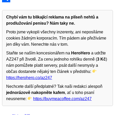
Share
Chybí vám tu blikající reklama na plíseň nehtů a
prodlužování penisu? Nám taky ne.
Proto jsme vykopli všechny inzerenty, ani neposíláme
cookies žádným korporacím. Tím pádem ale přežíváme
jen díky vám. Nenechte nás v tom.
Staňte se naším koncesionářem na
HeroHero
a udržte
AZ247 při životě. Za cenu jednoho rohlíku denně (
3 Kč
)
nám pomůžete platit servery, psát další nesmysly a
občas dostanete nějaký ten článek v předstihu:
https://herohero.co/az247
Nechcete další předplatné? Tak naši redakci alespoň
jednorázově nakopněte kafem
, ať u toho psaní
neusneme:
https://buymeacoffee.com/az247