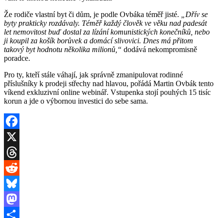
Že rodiče vlastní byt či dům, je podle Ovbáka téměř jisté.
„Dřív se
byty prakticky rozdávaly. Téměř každý člověk ve věku nad padesát
let nemovitost buď dostal za lízání komunistických konečníků, nebo
ji koupil za košík borůvek a domácí slivovici. Dnes má přitom
takový byt hodnotu několika milionů,“
dodává nekompromisně
poradce.
Pro ty, kteří stále váhají, jak správně zmanipulovat rodinné
příslušníky k prodeji střechy nad hlavou, pořádá Martin Ovbák tento
víkend exkluzivní online webinář. Vstupenka stojí pouhých 15 tisíc
korun a jde o výbornou investici do sebe sama.
Facebook
X
Threads
Reddit
Bluesky
Mastodon