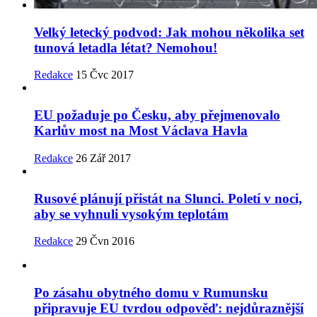
Velký letecký podvod: Jak mohou několika set
tunová letadla létat? Nemohou!
Redakce
15 Čvc 2017
EU požaduje po Česku, aby přejmenovalo
Karlův most na Most Václava Havla
Redakce
26 Zář 2017
Rusové plánují přistát na Slunci. Poletí v noci,
aby se vyhnuli vysokým teplotám
Redakce
29 Čvn 2016
Po zásahu obytného domu v Rumunsku
připravuje EU tvrdou odpověď: nejdůraznější