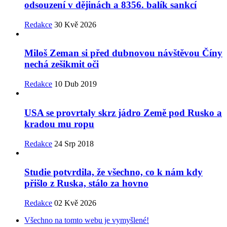
odsouzení v dějinách a 8356. balík sankcí
Redakce
30 Kvě 2026
Miloš Zeman si před dubnovou návštěvou Číny
nechá zešikmit oči
Redakce
10 Dub 2019
USA se provrtaly skrz jádro Země pod Rusko a
kradou mu ropu
Redakce
24 Srp 2018
Studie potvrdila, že všechno, co k nám kdy
přišlo z Ruska, stálo za hovno
Redakce
02 Kvě 2026
Všechno na tomto webu je vymyšlené!