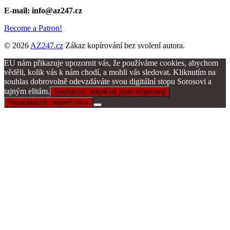
E-mail: info@az247.cz
Become a Patron!
© 2026
AZ247.cz
Zákaz kopírování bez svolení autora.
EU nám přikazuje upozornit vás, že používáme cookies, abychom
věděli, kolik vás k nám chodí, a mohli vás sledovat. Kliknutím na
souhlas dobrovolně odevzdáváte svou digitální stopu Sorosovi a
tajným elitám.
Souhlasím, stejně už jsem očipovaný
Nesouhlasím, nejsem ovce