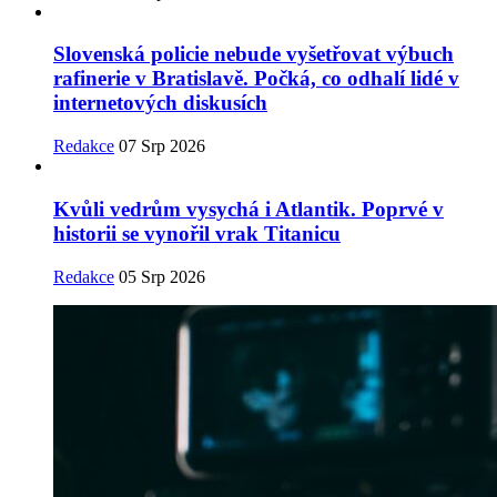
Slovenská policie nebude vyšetřovat výbuch
rafinerie v Bratislavě. Počká, co odhalí lidé v
internetových diskusích
Redakce
07 Srp 2026
Kvůli vedrům vysychá i Atlantik. Poprvé v
historii se vynořil vrak Titanicu
Redakce
05 Srp 2026