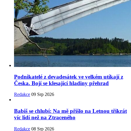
Podnikatelé z devadesátek ve velkém utíkají z
Česka. Bojí se klesající hladiny přehrad
Redakce
09 Srp 2026
Babiš se chlubí: Na mě přišlo na Letnou třikrát
víc lidí než na Ztraceného
Redakce
08 Srp 2026