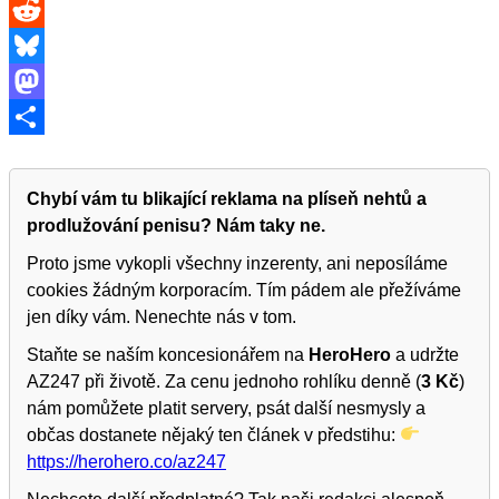
Threads
Reddit
Bluesky
Mastodon
Share
Chybí vám tu blikající reklama na plíseň nehtů a
prodlužování penisu? Nám taky ne.
Proto jsme vykopli všechny inzerenty, ani neposíláme
cookies žádným korporacím. Tím pádem ale přežíváme
jen díky vám. Nenechte nás v tom.
Staňte se naším koncesionářem na
HeroHero
a udržte
AZ247 při životě. Za cenu jednoho rohlíku denně (
3 Kč
)
nám pomůžete platit servery, psát další nesmysly a
občas dostanete nějaký ten článek v předstihu:
https://herohero.co/az247