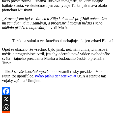
takto prostě zdraví. I známá Turkova fotografie, na které údajně
hajluje z auta, ve skutečnosti jen zachycuje Turka, jak mává okolo
jdoucímu Muskovi.
„Zrovna jsem byl ve Varech a Filip kolem mě projížděl autem. On
mi zamával, já mu zamával, a progresivní libtardí média z toho
udělala příběh o hajlování,“
uvedl Musk.
Turek na snímku ve skutečnosti nehajluje, ale jen zdraví Elon
Opět se ukázalo, že všechno bylo jinak, než nám umírající masová
média a progresivisté tvrdí, jen aby očernili nové vůdce svobodného
světa – tajného prezidenta Muska a budoucího českého premiéra
Turka.
Jelikož se vše konečně vysvětlilo, oznámil ruský prezident Vladimir
Putin, že upouští od
svého plánu denacifikovat
USA a stahuje tak
vojáky zpět na Ukrajinu.
Facebook
X