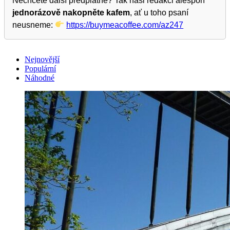
Nechcete další předplatné? Tak naši redakci alespoň
jednorázově nakopněte kafem
, ať u toho psaní
neusneme:
https://buymeacoffee.com/az247
Nejnovější
Populární
Náhodné