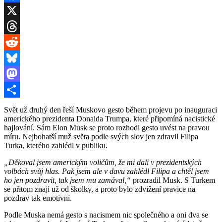
Facebook
X
Threads
Reddit
Bluesky
Mastodon
Share
Svět už druhý den řeší Muskovo gesto během projevu po inauguraci
amerického prezidenta Donalda Trumpa, které připomíná nacistické
hajlování. Sám Elon Musk se proto rozhodl gesto uvést na pravou
míru. Nejbohatší muž světa podle svých slov jen zdravil Filipa
Turka, kterého zahlédl v publiku.
„Děkoval jsem americkým voličům, že mi dali v prezidentských
volbách svůj hlas. Pak jsem ale v davu zahlédl Filipa a chtěl jsem
ho jen pozdravit, tak jsem mu zamával,“
prozradil Musk. S Turkem
se přitom znají už od školky, a proto bylo zdvižení pravice na
pozdrav tak emotivní.
Podle Muska nemá gesto s nacismem nic společného a oni dva se