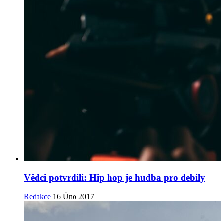
Vědci potvrdili: Hip hop je hudba pro debily
Redakce
16 Úno 2017