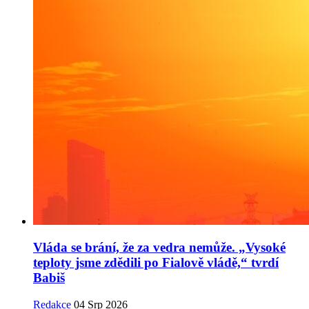
Vláda se brání, že za vedra nemůže. „Vysoké
teploty jsme zdědili po Fialově vládě,“ tvrdí
Babiš
Redakce
04 Srp 2026