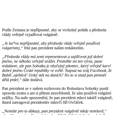
Podle Zemana je nepřípustné, aby se vrcholný politik a předseda
vlády veřejně vyjadřoval vulgárně.
„Je ku*va nepřípustné, aby předseda vlády veřejně používal
vulgarismy,“
řekl pan prezident našim redaktorům.
„Předseda vlády má zemi reprezentovat a zajišťovat její dobré
jméno, ne někoho veřejně urážet. Promiňte mi ten výraz, pane
redaktore, ale pan Sobotka je obyčejný pitomec, který veřejně kurví
dobré jméno České republiky ve světě. Napsat na svůj Facebook, že
Babiš ‚ojebává‘ český stát na daních? No to si snad pan premiér
dělá prdel,“
dále dodává.
Pan prezident se v našem rozhovoru do Bohuslava Sobotky pustil
opravdu zostra a ani si přitom neuvědomil, že sám používá vulgární
urážky. Na naše upozornění, že pan prezident mluví taktéž vulgárně,
ihned zareagoval prezidentův mluvčí Jiří Ovčáček.
„Nemáte pro to důkazy, pan prezident vulgárně nikdy nemluvil,“