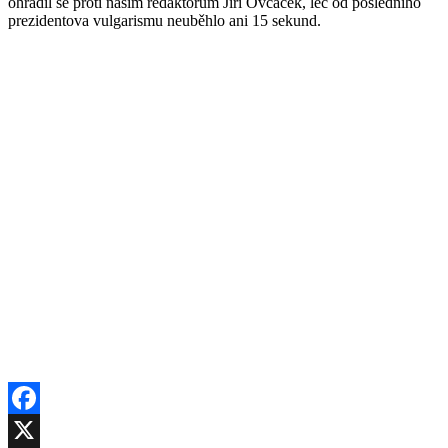
ohradil se proti našim redaktorům Jiří Ovčáček, leč od posledního
prezidentova vulgarismu neuběhlo ani 15 sekund.
Facebook