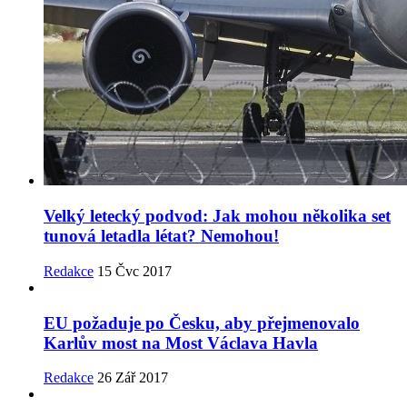
Velký letecký podvod: Jak mohou několika set
tunová letadla létat? Nemohou!
Redakce
15 Čvc 2017
EU požaduje po Česku, aby přejmenovalo
Karlův most na Most Václava Havla
Redakce
26 Zář 2017