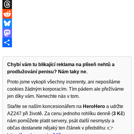
X
Threads
Reddit
Bluesky
Mastodon
Share
Chybí vám tu blikající reklama na plíseň nehtů a
prodlužování penisu? Nám taky ne.
Proto jsme vykopli všechny inzerenty, ani neposíláme
cookies žádným korporacím. Tím pádem ale přežíváme
jen díky vám. Nenechte nás v tom.
Staňte se naším koncesionářem na
HeroHero
a udržte
AZ247 při životě. Za cenu jednoho rohlíku denně (
3 Kč
)
nám pomůžete platit servery, psát další nesmysly a
občas dostanete nějaký ten článek v předstihu: 👉