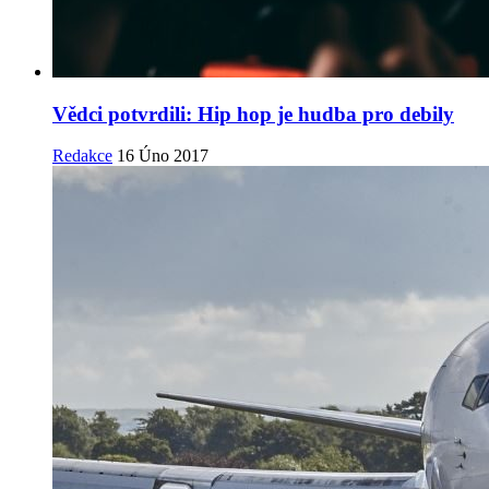
Vědci potvrdili: Hip hop je hudba pro debily
Redakce
16 Úno 2017