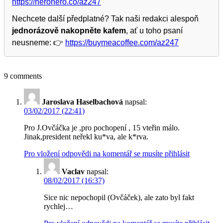
https://herohero.co/az247
Nechcete další předplatné? Tak naši redakci alespoň
jednorázově nakopněte kafem
, ať u toho psaní
neusneme: 👉
https://buymeacoffee.com/az247
9 comments
Jaroslava Haselbachová
napsal:
03/02/2017 (22:41)
Pro J.Ovčáčka je ,pro pochopení , 15 vteřin málo.
Jinak,president neřekl ku*va, ale k*rva.
Pro vložení odpovědi na komentář se musíte přihlásit
Vaclav
napsal:
08/02/2017 (16:37)
Sice nic nepochopil (Ovčáček), ale zato byl fakt
rychlej…