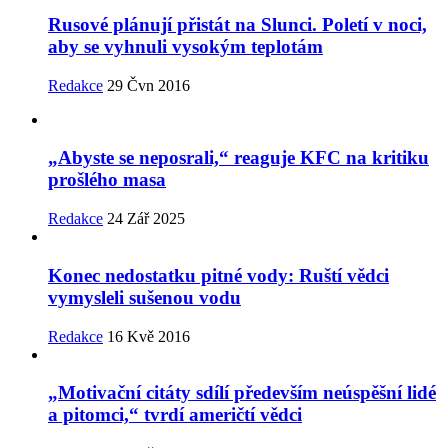
Rusové plánují přistát na Slunci. Poletí v noci,
aby se vyhnuli vysokým teplotám
Redakce
29 Čvn 2016
„Abyste se neposrali,“ reaguje KFC na kritiku
prošlého masa
Redakce
24 Zář 2025
Konec nedostatku pitné vody: Ruští vědci
vymysleli sušenou vodu
Redakce
16 Kvě 2016
„Motivační citáty sdílí především neúspěšní lidé
a pitomci,“ tvrdí američtí vědci