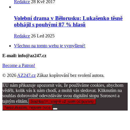
Redakce
28 Kvě 2017
Volební drama v Bělorusku: Lukašenko těsně
obhájil s pouhými 87 % hlasů
Redakce
26 Led 2025
Všechno na tomto webu je vymyšlené!
E-mail: info@az247.cz
Become a Patron!
© 2026
AZ247.cz
Zákaz kopírování bez svolení autora.
EU nám přikazuje upozornit vás, že používáme cookies, abychom
věděli, kolik vás k nám chodí, a mohli vás sledovat. Kliknutím na
souhlas dobrovolně odevzdáváte svou digitální stopu Sorosovi a
tajným elitám.
Souhlasím, stejně už jsem očipovaný
Nesouhlasím, nejsem ovce