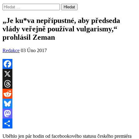
Vyhledávání
„Je ku*va nepřípustné, aby předseda
vlády veřejně používal vulgarismy,“
prohlásil Zeman
Redakce
03 Úno 2017
Facebook
X
Threads
Reddit
Bluesky
Mastodon
Share
Uběhlo jen pár hodin od facebookového statusu českého premiéra