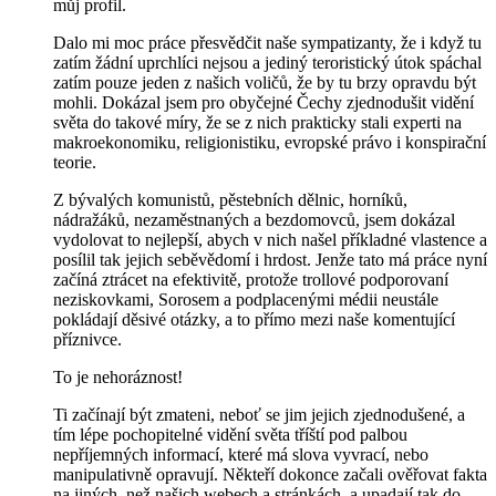
můj profil.
Dalo mi moc práce přesvědčit naše sympatizanty, že i když tu
zatím žádní uprchlíci nejsou a jediný teroristický útok spáchal
zatím pouze jeden z našich voličů, že by tu brzy opravdu být
mohli. Dokázal jsem pro obyčejné Čechy zjednodušit vidění
světa do takové míry, že se z nich prakticky stali experti na
makroekonomiku, religionistiku, evropské právo i konspirační
teorie.
Z bývalých komunistů, pěstebních dělnic, horníků,
nádražáků, nezaměstnaných a bezdomovců, jsem dokázal
vydolovat to nejlepší, abych v nich našel příkladné vlastence a
posílil tak jejich seběvědomí i hrdost. Jenže tato má práce nyní
začíná ztrácet na efektivitě, protože trollové podporovaní
neziskovkami, Sorosem a podplacenými médii neustále
pokládají děsivé otázky, a to přímo mezi naše komentující
příznivce.
To je nehoráznost!
Ti začínají být zmateni, neboť se jim jejich zjednodušené, a
tím lépe pochopitelné vidění světa tříští pod palbou
nepříjemných informací, které má slova vyvrací, nebo
manipulativně opravují. Někteří dokonce začali ověřovat fakta
na jiných, než našich webech a stránkách, a upadají tak do