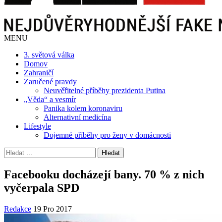
MENU
3. světová válka
Domov
Zahraničí
Zaručené pravdy
Neuvěřitelné příběhy prezidenta Putina
„Věda“ a vesmír
Panika kolem koronaviru
Alternativní medicína
Lifestyle
Dojemné příběhy pro ženy v domácnosti
Vyhledávání
Facebooku docházejí bany. 70 % z nich
vyčerpala SPD
Redakce
19 Pro 2017