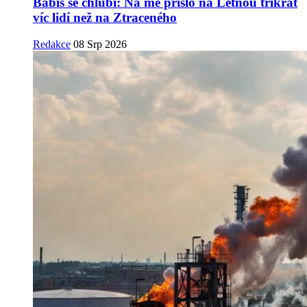
Babiš se chlubí: Na mě přišlo na Letnou třikrát
víc lidí než na Ztraceného
Redakce
08 Srp 2026