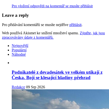
Pro vložení odpovědi na komentář se musíte přihlásit
Leave a reply
Pro přidávání komentářů se musíte nejdříve
přihlásit
.
Web používá Akismet ke snížení množství spamu.
Zjistěte, jak jsou
zpracovávány údaje z komentářů.
Nejnovější
Populární
Náhodné
Podnikatelé z devadesátek ve velkém utíkají z
Česka. Bojí se klesající hladiny přehrad
Redakce
09 Srp 2026