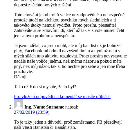
depresí z těchto nových zjištění.
Toto chování je od trollů velice nezodpovědné a nebezpečné,
protože útočí na křehkou psychiku mých sledujících a ti
takovéto útoky nemusí vydržet. Proto prosím, přestaňte!
Zahráváte si se zdravím lidí, kteří už tak v životě museli čelit
jen samým prohrám a neúspěchu.
Já jsem udělal, co jsem mohl, ale můj ban list už je bohužel
plný, Facebook mi odmítl navýšení limitu a nyní už není v
mých silách tuto aktivitu regulovat. Proto prosím nevystavujte
nadále naše voliče jinému, než mému názoru a pokud máte
jiný, než můj názor, tak si ho nechte pro sebe a jen mne třeba
pozdravte.
Děkuji.
Tak co? Kdo si myslíte, že to byl?
Pro vložení odpovědi na komentář se musíte přihlásit
Ing. Name Surname
napsal:
27/02/2019 (23:59)
To je taky jeden z důvodů, proč zaměstnanci FB přezdívají
naší vlasti Banistán či Banánistán.