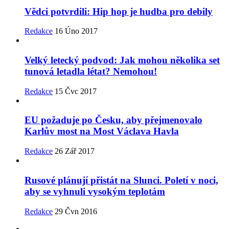
Vědci potvrdili: Hip hop je hudba pro debily
Redakce
16 Úno 2017
Velký letecký podvod: Jak mohou několika set
tunová letadla létat? Nemohou!
Redakce
15 Čvc 2017
EU požaduje po Česku, aby přejmenovalo
Karlův most na Most Václava Havla
Redakce
26 Zář 2017
Rusové plánují přistát na Slunci. Poletí v noci,
aby se vyhnuli vysokým teplotám
Redakce
29 Čvn 2016