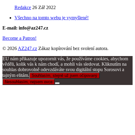
Redakce
26 Zář 2022
Všechno na tomto webu je vymyšlené!
E-mail: info@az247.cz
Become a Patron!
© 2026
AZ247.cz
Zákaz kopírování bez svolení autora.
EU nám přikazuje upozornit vás, že používáme cookies, abychom
věděli, kolik vás k nám chodí, a mohli vás sledovat. Kliknutím na
souhlas dobrovolně odevzdáváte svou digitální stopu Sorosovi a
tajným elitám.
Souhlasím, stejně už jsem očipovaný
Nesouhlasím, nejsem ovce