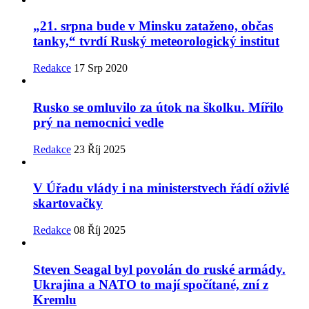
„21. srpna bude v Minsku zataženo, občas
tanky,“ tvrdí Ruský meteorologický institut
Redakce
17 Srp 2020
Rusko se omluvilo za útok na školku. Mířilo
prý na nemocnici vedle
Redakce
23 Říj 2025
V Úřadu vlády i na ministerstvech řádí oživlé
skartovačky
Redakce
08 Říj 2025
Steven Seagal byl povolán do ruské armády.
Ukrajina a NATO to mají spočítané, zní z
Kremlu