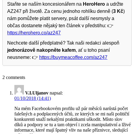
Staňte se naším koncesionářem na
HeroHero
a udržte
AZ247 při životě. Za cenu jednoho rohlíku denně (
3 Kč
)
nám pomůžete platit servery, psát další nesmysly a
občas dostanete nějaký ten článek v předstihu: 👉
https://herohero.co/az247
Nechcete další předplatné? Tak naši redakci alespoň
jednorázově nakopněte kafem
, ať u toho psaní
neusneme: 👉
https://buymeacoffee.com/az247
2 comments
V.I.Uljanov
napsal:
01/10/2018 (14:41)
Na mém Facebookovém profilu už pár měsíců narůstá počet
falešných a podplacených účtů, ze kterých se mi naši političtí
konkurenti snaží nekalými praktikami uškodit. Místo slov
díků a podpory se tu a tam objeví i zcela manipulativní a lživé
informace, které mají špatný vliv na naše příznivce, sledující