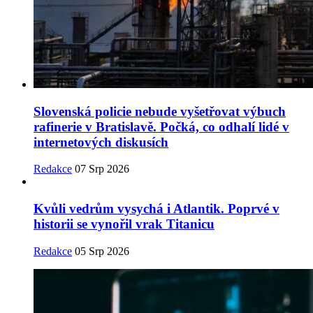
Slovenská policie nebude vyšetřovat výbuch
rafinerie v Bratislavě. Počká, co odhalí lidé v
internetových diskusích
Redakce
07 Srp 2026
Kvůli vedrům vysychá i Atlantik. Poprvé v
historii se vynořil vrak Titanicu
Redakce
05 Srp 2026