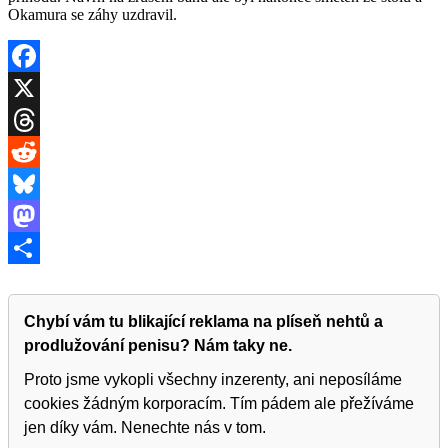
Okamura se záhy uzdravil.
Facebook
X
Threads
Reddit
Bluesky
Mastodon
Share
Chybí vám tu blikající reklama na plíseň nehtů a
prodlužování penisu? Nám taky ne.
Proto jsme vykopli všechny inzerenty, ani neposíláme
cookies žádným korporacím. Tím pádem ale přežíváme
jen díky vám. Nenechte nás v tom.