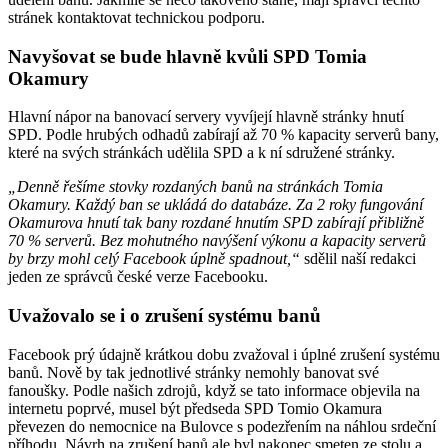
stránek kontaktovat technickou podporu.
Navyšovat se bude hlavně kvůli SPD Tomia
Okamury
Hlavní nápor na banovací servery vyvíjejí hlavně stránky hnutí
SPD. Podle hrubých odhadů zabírají až 70 % kapacity serverů bany,
které na svých stránkách udělila SPD a k ní sdružené stránky.
„Denně řešíme stovky rozdaných banů na stránkách Tomia
Okamury. Každý ban se ukládá do databáze. Za 2 roky fungování
Okamurova hnutí tak bany rozdané hnutím SPD zabírají přibližně
70 % serverů. Bez mohutného navýšení výkonu a kapacity serverů
by brzy mohl celý Facebook úplně spadnout,“
sdělil naší redakci
jeden ze správců české verze Facebooku.
Uvažovalo se i o zrušení systému banů
Facebook prý údajně krátkou dobu zvažoval i úplné zrušení systému
banů. Nově by tak jednotlivé stránky nemohly banovat své
fanoušky. Podle našich zdrojů, když se tato informace objevila na
internetu poprvé, musel být předseda SPD Tomio Okamura
převezen do nemocnice na Bulovce s podezřením na náhlou srdeční
příhodu. Návrh na zrušení banů ale byl nakonec smeten ze stolu a