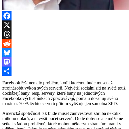
Facebook
X
Threads
Reddit
Bluesky
Mastodon
Share
Facebook řeší nemalý problém, kvůli kterému bude muset až
ztrojnásobit výkon svých serverů. Největší sociální síti na světě totiž
docházejí bany, resp. servery, které bany na jednotlivých
Facebookových stránkách zpracovávají, pomalu dosahují svého
maxima. 70 % těchto serverů přitom vytěžuje jen samotná SPD.
Americká společnost tak bude muset zainvestovat zhruba několik
milionů dolarů, a navýšit počet serverů. Do té doby se ale můžeme
setkat s řadou problémů, které mohou některým stránkám bránit v
udělení banů. Jakmile se něco takového stane, mají správci těchto