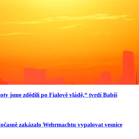
oty jsme zdědili po Fialově vládě,“ tvrdí Babiš
 dočasně zakázalo Wehrmachtu vypalovat vesnice