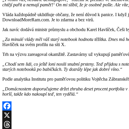
chtějí pařit a nemají paměť!‘ On mi slíbil, že je osobně pošle. Ale vít
Vláda každopádně uklidňuje občany, že není důvod k panice. I když j
DownloadMoreRam.com. Je to zdarma a bez virů.
Jak navíc dodává ministr průmyslu a obchodu Karel Havlíček, Češi by m
„Za minulé vlády měl váš starý notebook hodnotu těžítka. Dnes má ho
Havlíček na svém profilu na síti X.
Trh na výzvu zareagoval okamžitě. Zastavárny už vykupují paměťové 
„Chodí sem lidi, co ještě loni nosili snubní prsteny. Teď přijdou s n
starých notebooků po babičkách. Ty dozrály lépe jak dobré víno.“
Podle analytika Institutu pro paměťovou politiku Vojtěcha Zábranské
„Domácnostem doporučujeme držet zhruba deset procent portfolia v
horší, takže kdo nakoupí teď, ten vydělá.“
Facebook
X