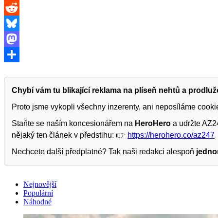
Threads
Reddit
Bluesky
Mastodon
Share
Chybí vám tu blikající reklama na plíseň nehtů a prodlu
Proto jsme vykopli všechny inzerenty, ani neposíláme cook
Staňte se naším koncesionářem na
HeroHero
a udržte AZ24
nějaký ten článek v předstihu: 👉
https://herohero.co/az247
Nechcete další předplatné? Tak naši redakci alespoň
jedno
Nejnovější
Populární
Náhodné