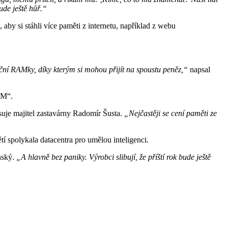
ude ještě hůř.“
y si stáhli více paměti z internetu, například z webu
ční RAMky, díky kterým si mohou přijít na spoustu peněz,“
napsal
AM“.
uje majitel zastavárny Radomír Šusta.
„Nejčastěji se cení paměti ze
í spolykala datacentra pro umělou inteligenci.
nský.
„A hlavně bez paniky. Výrobci slibují, že příští rok bude ještě