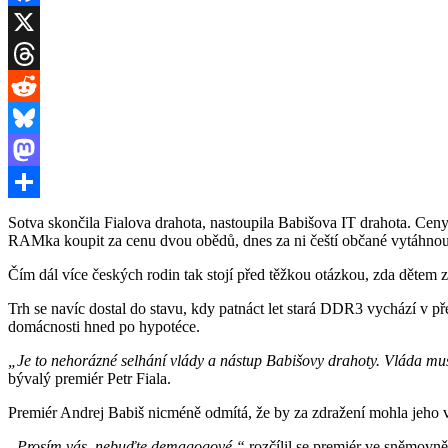
Facebook
X
Threads
Reddit
Bluesky
Mastodon
Share
Sotva skončila Fialova drahota, nastoupila Babišova IT drahota. Cen
RAMka koupit za cenu dvou obědů, dnes za ni čeští občané vytáhnou z 
Čím dál více českých rodin tak stojí před těžkou otázkou, zda dětem 
Trh se navíc dostal do stavu, kdy patnáct let stará DDR3 vychází v př
domácnosti hned po hypotéce.
„Je to nehorázné selhání vlády a nástup Babišovy drahoty. Vláda musí
bývalý premiér Petr Fiala.
Premiér Andrej Babiš nicméně odmítá, že by za zdražení mohla jeho vl
„Prosím vás, nebuďte demagogové,“
rozčílil se premiér ve sněmovně