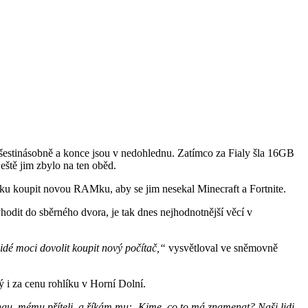
 šestinásobně a konce jsou v nedohlednu. Zatímco za Fialy šla 16GB
eště jim zbylo na ten oběd.
booku koupit novou RAMku, aby se jim nesekal Minecraft a Fortnite.
yhodit do sběrného dvora, je tak dnes nejhodnotnější věcí v
idé moci dovolit koupit nový počítač,“
vysvětloval ve sněmovně
 i za cenu rohlíku v Horní Dolní.
ngu, mému příteli, a říkám mu: ‚Kime, co to má znamenat? Naši lidi