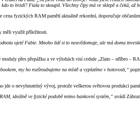
e, kdo to brzdí? Fiala to skoupil. Všechny čipy má ve sklepě a čeká, až b
e cena fyzických RAM pamětí aktuálně rekordní, doporučuje občanům, ab
ěli využít příležitosti.
dnotu ojeté Fabie. Mnoho lidí si to neuvědomuje, ale má doma investi
moduly přes přepážku a ve výlohách visí cedule „Zlato – stříbro – R
otebookem, my ho rozšroubujeme na místě a vyplatíme v hotovosti,“
popis
ho jde o nevyhnutelný vývoj, protože veškerou světovou produkci pamět
 RAM, ideálně ve fyzické podobě mimo bankovní systém,“
uvádí Zábra