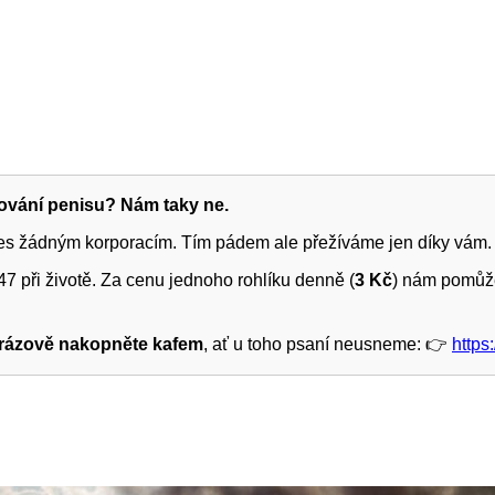
žování penisu? Nám taky ne.
ies žádným korporacím. Tím pádem ale přežíváme jen díky vám.
7 při životě. Za cenu jednoho rohlíku denně (
3 Kč
) nám pomůže
rázově nakopněte kafem
, ať u toho psaní neusneme: 👉
https