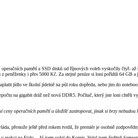
y operačních pamětí a SSD disků od říjnových voleb vyskočily čtyř- až
peněženky i přes 5000 Kč. Za stejné peníze si loni pořídili 64 GB a j
zaplatit jídlo ve školní jídelně na půl roku dopředu, nebo jim do note
epočtu na gigabit dráž než nová DDR5. Počítač, který jste loni chtěli v
 ceny operačních pamětí a úložišť zastropovat, jinak si brzy nebudou l
áda, přestože ještě před rokem tvrdil, že premiér je osobně zodpovědný
 v reakci na Fialu.
„Já jsem volal do Koreje. Volal jsem řediteli Samsu