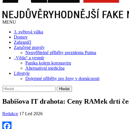
MENU
3. světová válka
Domov
Zahraničí
Zaručené pravdy
Neuvěřitelné příběhy prezidenta Putina
„Věda“ a vesmír
Panika kolem koronaviru
Alternativní medicína
Lifestyle
Dojemné příběhy pro ženy v domácnosti
Vyhledávání
Babišova IT drahota: Ceny RAMek drtí česk
Redakce
17 Led 2026