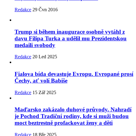
Redakce
29 Čvn 2016
Trump si během inaugurace osobně vytáhl z
davu Filipa Turka a udělil mu Prezidentskou
medaili svobody
Redakce
20 Led 2025
Fialova bída devastuje Evropu. Evropané prosí
Čechy, ať volí Babiše
Redakce
15 Zář 2025
Maďarsko zakázalo duhové průvody. Nahradí
je Pochod Tradiční rodiny, kde si muži budou
moct beztrestně profackovat ženy a děti
Redakce
18 Bře 2025