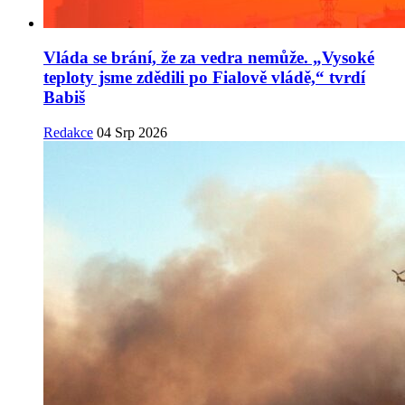
Vláda se brání, že za vedra nemůže. „Vysoké
teploty jsme zdědili po Fialově vládě,“ tvrdí
Babiš
Redakce
04 Srp 2026