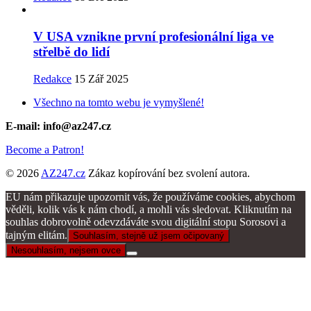
V USA vznikne první profesionální liga ve
střelbě do lidí
Redakce
15 Zář 2025
Všechno na tomto webu je vymyšlené!
E-mail: info@az247.cz
Become a Patron!
© 2026
AZ247.cz
Zákaz kopírování bez svolení autora.
EU nám přikazuje upozornit vás, že používáme cookies, abychom
věděli, kolik vás k nám chodí, a mohli vás sledovat. Kliknutím na
souhlas dobrovolně odevzdáváte svou digitální stopu Sorosovi a
tajným elitám.
Souhlasím, stejně už jsem očipovaný
Nesouhlasím, nejsem ovce