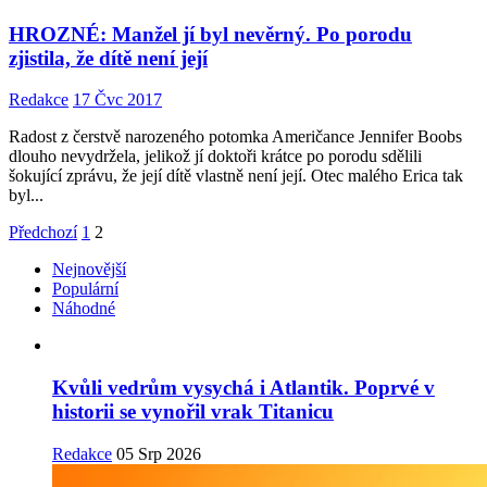
HROZNÉ: Manžel jí byl nevěrný. Po porodu
zjistila, že dítě není její
Redakce
17 Čvc 2017
Radost z čerstvě narozeného potomka Američance Jennifer Boobs
dlouho nevydržela, jelikož jí doktoři krátce po porodu sdělili
šokující zprávu, že její dítě vlastně není její. Otec malého Erica tak
byl...
Předchozí
1
2
Nejnovější
Populární
Náhodné
Kvůli vedrům vysychá i Atlantik. Poprvé v
historii se vynořil vrak Titanicu
Redakce
05 Srp 2026