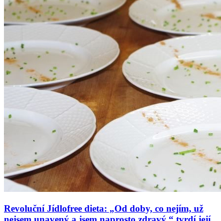
Revoluční Jídlofree dieta: „Od doby, co nejím, už
nejsem unavený a jsem naprosto zdravý,“ tvrdí její