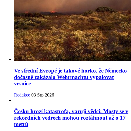
Ve střední Evropě je takové horko, že Německo
dočasně zakázalo Wehrmachtu vypalovat
vesnice
Redakce
03 Srp 2026
Česku hrozí katastrofa, varují vědci: Mosty se v
rekordních vedrech mohou roztáhnout až o 17
metrů