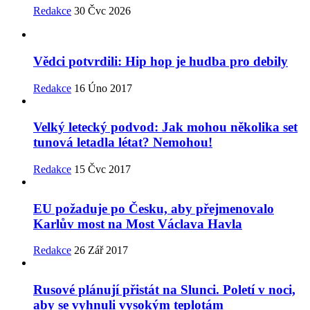
Redakce
30 Čvc 2026
Vědci potvrdili: Hip hop je hudba pro debily
Redakce
16 Úno 2017
Velký letecký podvod: Jak mohou několika set
tunová letadla létat? Nemohou!
Redakce
15 Čvc 2017
EU požaduje po Česku, aby přejmenovalo
Karlův most na Most Václava Havla
Redakce
26 Zář 2017
Rusové plánují přistát na Slunci. Poletí v noci,
aby se vyhnuli vysokým teplotám