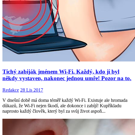
Tichý zabiják jménem Wi-Fi. Každý, kdo jí byl
někdy vystaven, nakonec jednou umře! Pozor na to.
Redakce
28 Lis 2017
V dnešní době má doma téměř každý Wi-Fi. Existuje ale hromada
důkazů, že Wi-Fi nejen škodí, ale dokonce i zabíjí! Kupříkladu
naprosto každý člověk, který byl za svůj život aspoň...