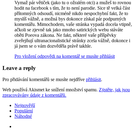
Vymaž pár větiček (jako tu o ožralém otci) a mužeš to rovnou
hodit na facebook s tím, že to není parodie. Sice tě velká část
přítomných odsoudí, nicméně nikdo nespochybní fakt, že to
myslíš vážně, a možná bys dokonce získal pár podpurných
komentářu. Mimochodem, vaše stránka vypadá docela vtipně,
ačkoli se zjevně tak jako mnoho satirických webu stáváte
oběti Poeova zákona. Ne fakt, některé vaše příšpěvky
zveřejňují ultranacionalistické stránky zcela vážně, dokonce i
já jsem se o vám dozvěděla právě takhle.
Pro vložení odpovědi na komentář se musíte přihlásit
Leave a reply
Pro přidávání komentářů se musíte nejdříve
přihlásit
.
Web používá Akismet ke snížení množství spamu.
Zjistěte, jak jsou
zpracovávány údaje z komentářů.
Nejnovější
Populární
Náhodné