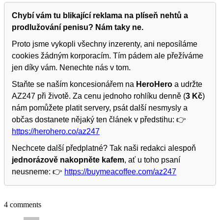
Chybí vám tu blikající reklama na plíseň nehtů a
prodlužování penisu? Nám taky ne.
Proto jsme vykopli všechny inzerenty, ani neposíláme
cookies žádným korporacím. Tím pádem ale přežíváme
jen díky vám. Nenechte nás v tom.
Staňte se naším koncesionářem na
HeroHero
a udržte
AZ247 při životě. Za cenu jednoho rohlíku denně (
3 Kč
)
nám pomůžete platit servery, psát další nesmysly a
občas dostanete nějaký ten článek v předstihu: 👉
https://herohero.co/az247
Nechcete další předplatné? Tak naši redakci alespoň
jednorázově nakopněte kafem
, ať u toho psaní
neusneme: 👉
https://buymeacoffee.com/az247
4 comments