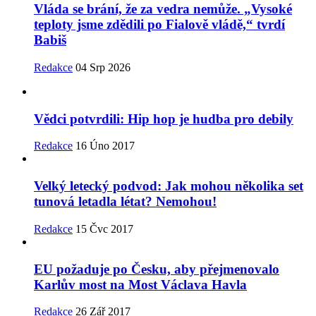
Vláda se brání, že za vedra nemůže. „Vysoké
teploty jsme zdědili po Fialově vládě,“ tvrdí
Babiš
Redakce
04 Srp 2026
Vědci potvrdili: Hip hop je hudba pro debily
Redakce
16 Úno 2017
Velký letecký podvod: Jak mohou několika set
tunová letadla létat? Nemohou!
Redakce
15 Čvc 2017
EU požaduje po Česku, aby přejmenovalo
Karlův most na Most Václava Havla
Redakce
26 Zář 2017