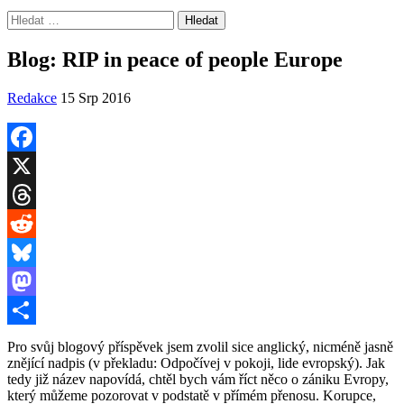
Vyhledávání
Blog: RIP in peace of people Europe
Redakce
15 Srp 2016
Facebook
X
Threads
Reddit
Bluesky
Mastodon
Share
Pro svůj blogový příspěvek jsem zvolil sice anglický, nicméně jasně
znějící nadpis (v překladu: Odpočívej v pokoji, lide evropský). Jak
tedy již název napovídá, chtěl bych vám říct něco o zániku Evropy,
který můžeme pozorovat v podstatě v přímém přenosu. Korupce,