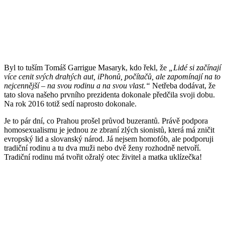
Byl to tuším Tomáš Garrigue Masaryk, kdo řekl, že
„Lidé si začínají
více cenit svých drahých aut, iPhonů, počítačů, ale zapomínají na to
nejcennější – na svou rodinu a na svou vlast.“
Netřeba dodávat, že
tato slova našeho prvního prezidenta dokonale předčila svoji dobu.
Na rok 2016 totiž sedí naprosto dokonale.
Je to pár dní, co Prahou prošel průvod buzerantů. Právě podpora
homosexualismu je jednou ze zbraní zlých sionistů, která má zničit
evropský lid a slovanský národ. Já nejsem homofób, ale podporuji
tradiční rodinu a tu dva muži nebo dvě ženy rozhodně netvoří.
Tradiční rodinu má tvořit ožralý otec živitel a matka uklízečka!