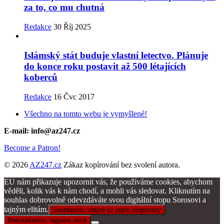
za to, co mu chutná
Redakce
30 Říj 2025
Islámský stát buduje vlastní letectvo. Plánuje
do konce roku postavit až 500 létajících
koberců
Redakce
16 Čvc 2017
Všechno na tomto webu je vymyšlené!
E-mail: info@az247.cz
Become a Patron!
© 2026
AZ247.cz
Zákaz kopírování bez svolení autora.
EU nám přikazuje upozornit vás, že používáme cookies, abychom
věděli, kolik vás k nám chodí, a mohli vás sledovat. Kliknutím na
souhlas dobrovolně odevzdáváte svou digitální stopu Sorosovi a
tajným elitám.
Souhlasím, stejně už jsem očipovaný
Nesouhlasím, nejsem ovce