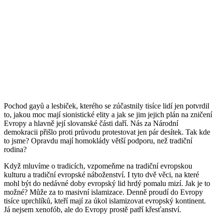
Pochod gayů a lesbiček, kterého se zúčastnily tisíce lidí jen potvrdil
to, jakou moc mají sionistické elity a jak se jim jejich plán na zničení
Evropy a hlavně její slovanské části daří. Nás za Národní
demokracii přišlo proti průvodu protestovat jen pár desítek. Tak kde
to jsme? Opravdu mají homoklády větší podporu, než tradiční
rodina?
Když mluvíme o tradicích, vzpomeňme na tradiční evropskou
kulturu a tradiční evropské náboženství. I tyto dvě věci, na které
mohl být do nedávné doby evropský lid hrdý pomalu mizí. Jak je to
možné? Může za to masivní islamizace. Denně proudí do Evropy
tisíce uprchlíků, kteří mají za úkol islamizovat evropský kontinent.
Já nejsem xenofób, ale do Evropy prostě patří křesťanství.