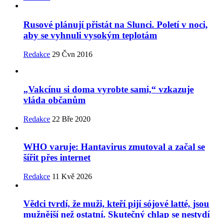
Rusové plánují přistát na Slunci. Poletí v noci,
aby se vyhnuli vysokým teplotám
Redakce
29 Čvn 2016
„Vakcínu si doma vyrobte sami,“ vzkazuje
vláda občanům
Redakce
22 Bře 2020
WHO varuje: Hantavirus zmutoval a začal se
šířit přes internet
Redakce
11 Kvě 2026
Vědci tvrdí, že muži, kteří pijí sójové latté, jsou
mužnější než ostatní. Skutečný chlap se nestydí