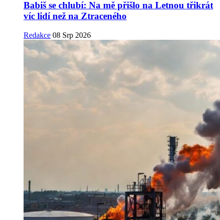
Babiš se chlubí: Na mě přišlo na Letnou třikrát
víc lidí než na Ztraceného
Redakce
08 Srp 2026