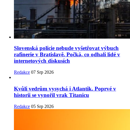
Slovenská policie nebude vyšetřovat výbuch
rafinerie v Bratislavě. Počká, co odhalí lidé v
internetových diskusích
Redakce
07 Srp 2026
Kvůli vedrům vysychá i Atlantik. Poprvé v
historii se vynořil vrak Titanicu
Redakce
05 Srp 2026