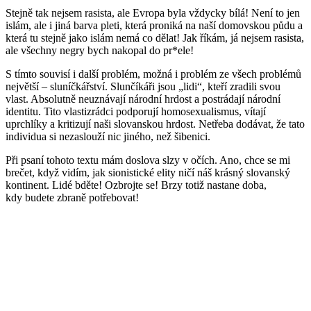
Stejně tak nejsem rasista, ale Evropa byla vždycky bílá! Není to jen
islám, ale i jiná barva pleti, která proniká na naší domovskou půdu a
která tu stejně jako islám nemá co dělat! Jak říkám, já nejsem rasista,
ale všechny negry bych nakopal do pr*ele!
S tímto souvisí i další problém, možná i problém ze všech problémů
největší – sluníčkářství. Slunčíkáři jsou „lidi“, kteří zradili svou
vlast. Absolutně neuznávají národní hrdost a postrádají národní
identitu. Tito vlastizrádci podporují homosexualismus, vítají
uprchlíky a kritizují naši slovanskou hrdost. Netřeba dodávat, že tato
individua si nezaslouží nic jiného, než šibenici.
Při psaní tohoto textu mám doslova slzy v očích. Ano, chce se mi
brečet, když vidím, jak sionistické elity ničí náš krásný slovanský
kontinent. Lidé bděte! Ozbrojte se! Brzy totiž nastane doba,
kdy budete zbraně potřebovat!