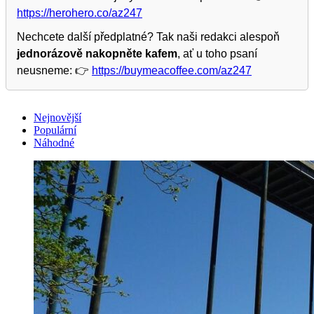
https://herohero.co/az247
Nechcete další předplatné? Tak naši redakci alespoň
jednorázově nakopněte kafem
, ať u toho psaní
neusneme: 👉
https://buymeacoffee.com/az247
Nejnovější
Populární
Náhodné