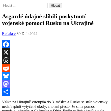
Vyhledávání
Asgardé údajně slíbili poskytnutí
vojenské pomoci Rusku na Ukrajině
Redakce
30 Dub 2022
Facebook
X
Threads
Reddit
Bluesky
Mastodon
Share
Válka na Ukrajině vstoupila do 3. měsíce a Rusku se stále vojensky
nedaří splnit vytyčené úkoly, a to ani přesto, že si na pomoc
povolalo jednotky z Čečenska a Sýrie. Podle našich zdrojů by ale