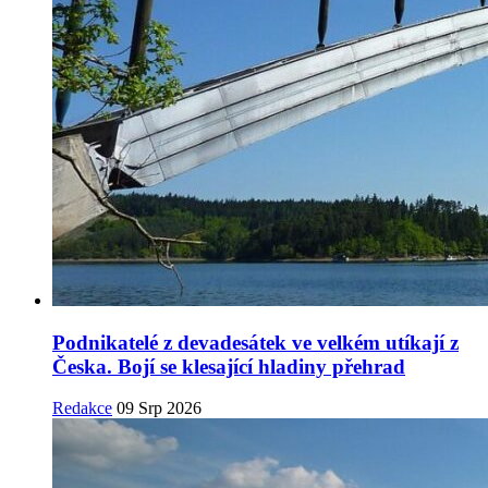
Podnikatelé z devadesátek ve velkém utíkají z
Česka. Bojí se klesající hladiny přehrad
Redakce
09 Srp 2026