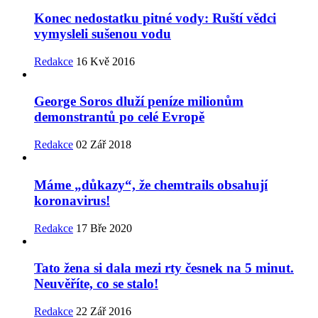
Konec nedostatku pitné vody: Ruští vědci
vymysleli sušenou vodu
Redakce
16 Kvě 2016
George Soros dluží peníze milionům
demonstrantů po celé Evropě
Redakce
02 Zář 2018
Máme „důkazy“, že chemtrails obsahují
koronavirus!
Redakce
17 Bře 2020
Tato žena si dala mezi rty česnek na 5 minut.
Neuvěříte, co se stalo!
Redakce
22 Zář 2016