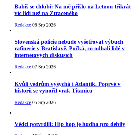
Babiš se chlubí: Na mě přišlo na Letnou třikrát
víc lidí než na Ztraceného
Redakce
08 Srp 2026
Slovenská policie nebude vyšetřovat výbuch
rafinerie v Bratislavě. Počká, co odhalí lidé v
internetových diskusích
Redakce
07 Srp 2026
Kvůli vedrům vysychá i Atlantik. Poprvé v
historii se vynořil vrak Titanicu
Redakce
05 Srp 2026
Vědci potvrdili: Hip hop je hudba pro debily