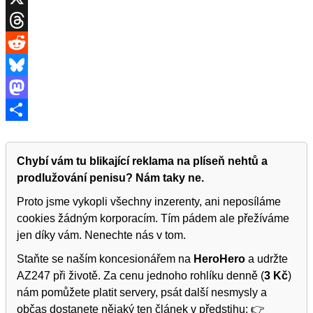
X
Threads
Reddit
Bluesky
Mastodon
Share
Chybí vám tu blikající reklama na plíseň nehtů a
prodlužování penisu? Nám taky ne.
Proto jsme vykopli všechny inzerenty, ani neposíláme
cookies žádným korporacím. Tím pádem ale přežíváme
jen díky vám. Nenechte nás v tom.
Staňte se naším koncesionářem na
HeroHero
a udržte
AZ247 při životě. Za cenu jednoho rohlíku denně (
3 Kč
)
nám pomůžete platit servery, psát další nesmysly a
občas dostanete nějaký ten článek v předstihu: 👉