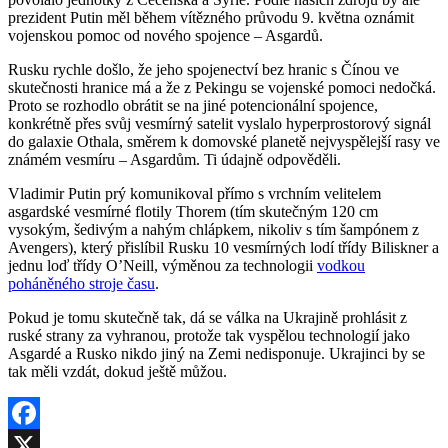
prezident Putin měl během vítězného průvodu 9. května oznámit
vojenskou pomoc od nového spojence – Asgardů.
Rusku rychle došlo, že jeho spojenectví bez hranic s Čínou ve
skutečnosti hranice má a že z Pekingu se vojenské pomoci nedočká.
Proto se rozhodlo obrátit se na jiné potencionální spojence,
konkrétně přes svůj vesmírný satelit vyslalo hyperprostorový signál
do galaxie Othala, směrem k domovské planetě nejvyspělejší rasy ve
známém vesmíru – Asgardům. Ti údajně odpověděli.
Vladimir Putin prý komunikoval přímo s vrchním velitelem
asgardské vesmírné flotily Thorem (tím skutečným 120 cm
vysokým, šedivým a nahým chlápkem, nikoliv s tím šampónem z
Avengers), který přislíbil Rusku 10 vesmírných lodí třídy Biliskner a
jednu loď třídy O’Neill, výměnou za technologii
vodkou
poháněného stroje času
.
Pokud je tomu skutečně tak, dá se válka na Ukrajině prohlásit z
ruské strany za vyhranou, protože tak vyspělou technologií jako
Asgardé a Rusko nikdo jiný na Zemi nedisponuje. Ukrajinci by se
tak měli vzdát, dokud ještě můžou.
Facebook