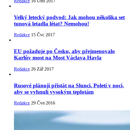
Redakce
16 Úno 2017
Velký letecký podvod: Jak mohou několika set
tunová letadla létat? Nemohou!
Redakce
15 Čvc 2017
EU požaduje po Česku, aby přejmenovalo
Karlův most na Most Václava Havla
Redakce
26 Zář 2017
Rusové plánují přistát na Slunci. Poletí v noci,
aby se vyhnuli vysokým teplotám
Redakce
29 Čvn 2016