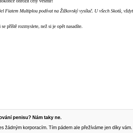
 dokonce ohrozit celý vesmír!
 jel Fiatem Multiplou podívat na Žižkovský vysílač. U všech Skotů, vž
e příště rozmyslete, než si je opět nasadíte.
žování penisu? Nám taky ne.
ies žádným korporacím. Tím pádem ale přežíváme jen díky vám.