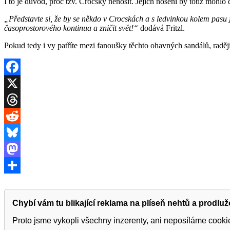
I to je důvod, proč tzv. Crocsky nenosit. Jejich nošení by totiž mohlo
„Představte si, že by se někdo v Crocskách a s ledvinkou kolem pasu
časoprostorového kontinua a zničit svět!“
dodává Fritzl.
Pokud tedy i vy patříte mezi fanoušky těchto ohavných sandálů, raději s
Facebook
X
Threads
Reddit
Bluesky
Mastodon
Share
Chybí vám tu blikající reklama na plíseň nehtů a prodlu
Proto jsme vykopli všechny inzerenty, ani neposíláme cook