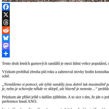
Facebook
X
Threads
Reddit
Bluesky
Mastodon
Share
Tento druh letních gumových sandálů je mezi lidmi velice populární,
Výzkum probíhal zhruba půl roku a zahrnoval stovky hodin konzultací
sobě.
„Nemůžeme si pomoct, ale tyhle sandály jsou dobré tak maximálně pro t
je, nebo je schovejte někde ve sklepě, ale hlavně je nenoste…“
prohlás
Průzkum ale přišel ještě s dalším zjištěním. A to sice s tím, že jde o 
preference hnutí ANO.