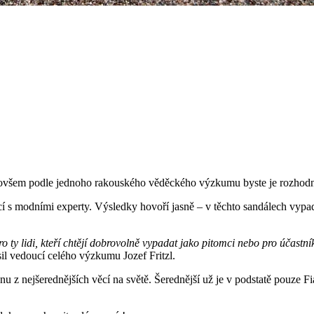
 ovšem podle jednoho rakouského věděckého výzkumu byste je rozhodně 
 s modními experty. Výsledky hovoří jasně – v těchto sandálech vypadá 
y lidi, kteří chtějí dobrovolně vypadat jako pitomci nebo pro účastník
il vedoucí celého výzkumu Jozef Fritzl.
jednu z nejšerednějších věcí na světě. Šerednější už je v podstatě pouze