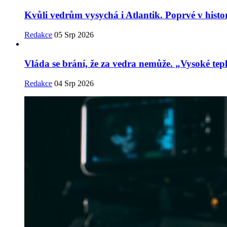
Kvůli vedrům vysychá i Atlantik. Poprvé v histor
Redakce
05 Srp 2026
Vláda se brání, že za vedra nemůže. „Vysoké tepl
Redakce
04 Srp 2026