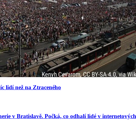
íc lidí než na Ztraceného
rie v Bratislavě. Počká, co odhalí lidé v internetovýc