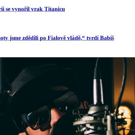
ii se vynořil vrak Titanicu
oty jsme zdědili po Fialově vládě,“ tvrdí Babiš