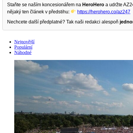
Staňte se naším koncesionářem na
HeroHero
a udržte AZ24
nějaký ten článek v předstihu:
https://herohero.co/az247
Nechcete další předplatné? Tak naši redakci alespoň
jedno
Nejnovější
Populární
Náhodné