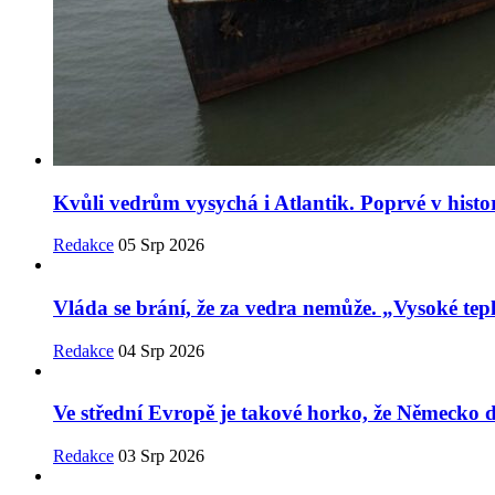
Kvůli vedrům vysychá i Atlantik. Poprvé v histor
Redakce
05 Srp 2026
Vláda se brání, že za vedra nemůže. „Vysoké tepl
Redakce
04 Srp 2026
Ve střední Evropě je takové horko, že Německo
Redakce
03 Srp 2026