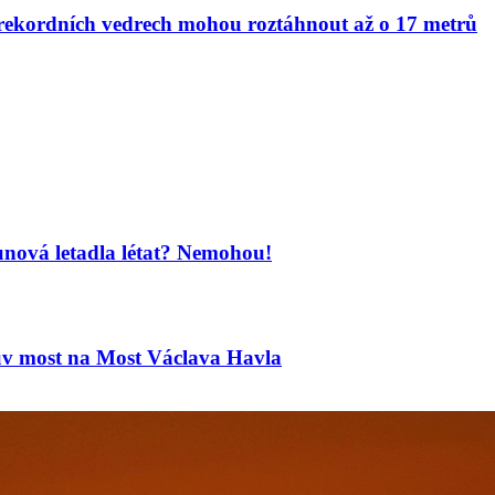
v rekordních vedrech mohou roztáhnout až o 17 metrů
unová letadla létat? Nemohou!
ův most na Most Václava Havla