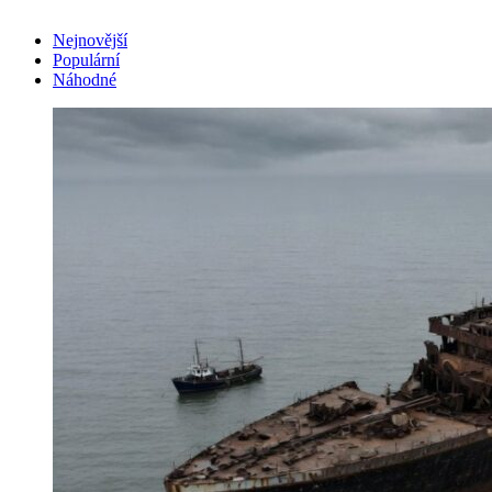
Nejnovější
Populární
Náhodné