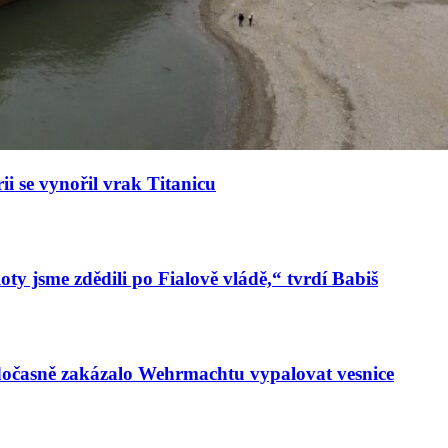
ii se vynořil vrak Titanicu
oty jsme zdědili po Fialově vládě,“ tvrdí Babiš
 dočasně zakázalo Wehrmachtu vypalovat vesnice