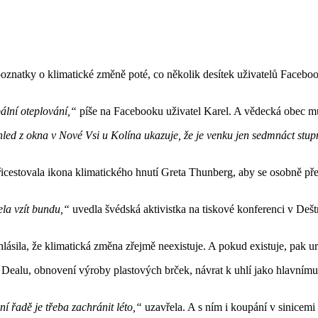
natky o klimatické změně poté, co několik desítek uživatelů Facebooku
ální oteplování,“
píše na Facebooku uživatel Karel. A vědecká obec m
ohled z okna v Nové Vsi u Kolína ukazuje, že je venku jen sedmnáct stup
řicestovala ikona klimatického hnutí Greta Thunberg, aby se osobně pře
ela vzít bundu,“
uvedla švédská aktivistka na tiskové konferenci v Deš
sila, že klimatická změna zřejmě neexistuje. A pokud existuje, pak urč
 Dealu, obnovení výroby plastových brček, návrat k uhlí jako hlavním
 řadě je třeba zachránit léto,“
uzavřela. A s ním i koupání v sinicem