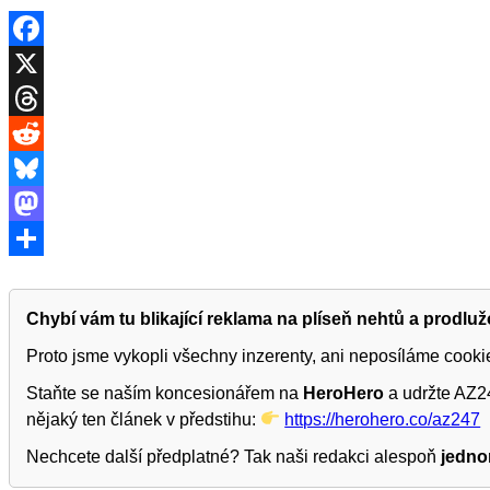
Facebook
X
Threads
Reddit
Bluesky
Mastodon
Share
Chybí vám tu blikající reklama na plíseň nehtů a prodlu
Proto jsme vykopli všechny inzerenty, ani neposíláme cook
Staňte se naším koncesionářem na
HeroHero
a udržte AZ24
nějaký ten článek v předstihu:
https://herohero.co/az247
Nechcete další předplatné? Tak naši redakci alespoň
jedno