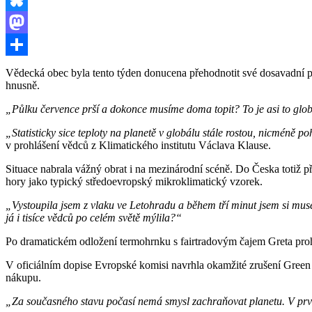
Bluesky
Mastodon
Share
Vědecká obec byla tento týden donucena přehodnotit své dosavadní poz
hnusně.
„Půlku července prší a dokonce musíme doma topit? To je asi to glob
„Statisticky sice teploty na planetě v globálu stále rostou, nicméně p
v prohlášení vědců z Klimatického institutu Václava Klause.
Situace nabrala vážný obrat i na mezinárodní scéně. Do Česka totiž p
hory jako typický středoevropský mikroklimatický vzorek.
„Vystoupila jsem z vlaku ve Letohradu a během tří minut jsem si mus
já i tisíce vědců po celém světě mýlila?“
Po dramatickém odložení termohrnku s fairtradovým čajem Greta prohlá
V oficiálním dopise Evropské komisi navrhla okamžité zrušení Green
nákupu.
„Za současného stavu počasí nemá smysl zachraňovat planetu. V první