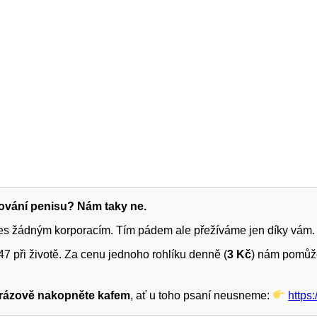
žování penisu? Nám taky ne.
ies žádným korporacím. Tím pádem ale přežíváme jen díky vám.
7 při životě. Za cenu jednoho rohlíku denně (
3 Kč
) nám pomůže
rázově nakopněte kafem
, ať u toho psaní neusneme:
https