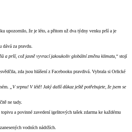
 upozornilo, že je léto, a přitom už dva týdny venku prší a je
u dává za pravdu.
ňů a prší, což jasně vyvrací jakoukoliv globální změnu klimatu,
“ stojí
svědčila, zda jsou hlášení z Facebooku pravdivá. Vybrala si Orlické
tném.
„V srpnu! V létě! Jaký další důkaz ještě potřebujete, že jsem se
itě ne tady.
u topivu a povinné zavedení igelitových tašek zdarma ke každému
i zanesených vodních nádržích.