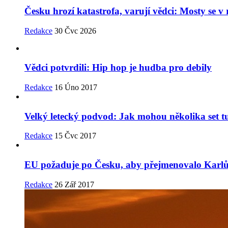
Česku hrozí katastrofa, varují vědci: Mosty se 
Redakce
30 Čvc 2026
Vědci potvrdili: Hip hop je hudba pro debily
Redakce
16 Úno 2017
Velký letecký podvod: Jak mohou několika set t
Redakce
15 Čvc 2017
EU požaduje po Česku, aby přejmenovalo Karl
Redakce
26 Zář 2017