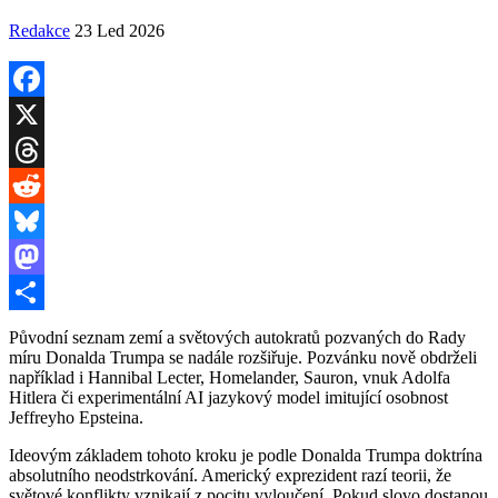
Redakce
23 Led 2026
Facebook
X
Threads
Reddit
Bluesky
Mastodon
Share
Původní seznam zemí a světových autokratů pozvaných do Rady
míru Donalda Trumpa se nadále rozšiřuje. Pozvánku nově obdrželi
například i Hannibal Lecter, Homelander, Sauron, vnuk Adolfa
Hitlera či experimentální AI jazykový model imitující osobnost
Jeffreyho Epsteina.
Ideovým základem tohoto kroku je podle Donalda Trumpa doktrína
absolutního neodstrkování. Americký exprezident razí teorii, že
světové konflikty vznikají z pocitu vyloučení. Pokud slovo dostanou