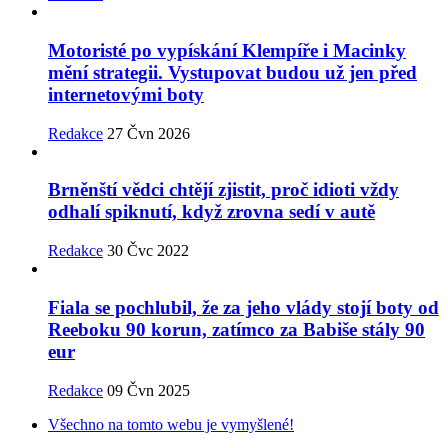
Motoristé po vypískání Klempíře i Macinky
mění strategii. Vystupovat budou už jen před
internetovými boty
Redakce
27 Čvn 2026
Brněnští vědci chtějí zjistit, proč idioti vždy
odhalí spiknutí, když zrovna sedí v autě
Redakce
30 Čvc 2022
Fiala se pochlubil, že za jeho vlády stojí boty od
Reeboku 90 korun, zatímco za Babiše stály 90
eur
Redakce
09 Čvn 2025
Všechno na tomto webu je vymyšlené!