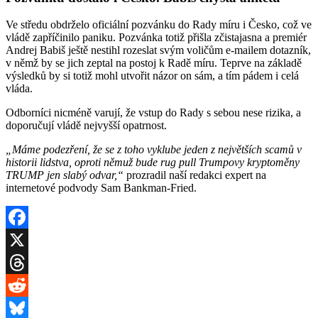
Ve středu obdrželo oficiální pozvánku do Rady míru i Česko, což ve
vládě zapříčinilo paniku. Pozvánka totiž přišla zčistajasna a premiér
Andrej Babiš ještě nestihl rozeslat svým voličům e-mailem dotazník,
v němž by se jich zeptal na postoj k Radě míru. Teprve na základě
výsledků by si totiž mohl utvořit názor on sám, a tím pádem i celá
vláda.
Odborníci nicméně varují, že vstup do Rady s sebou nese rizika, a
doporučují vládě nejvyšší opatrnost.
„Máme podezření, že se z toho vyklube jeden z největších scamů v
historii lidstva, oproti němuž bude rug pull Trumpovy kryptoměny
TRUMP jen slabý odvar,“
prozradil naší redakci expert na
internetové podvody Sam Bankman-Fried.
Facebook
X
Threads
Reddit