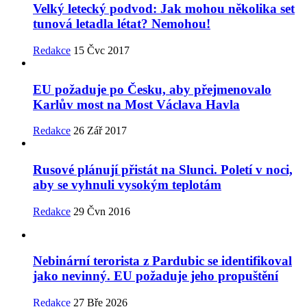
Velký letecký podvod: Jak mohou několika set
tunová letadla létat? Nemohou!
Redakce
15 Čvc 2017
EU požaduje po Česku, aby přejmenovalo
Karlův most na Most Václava Havla
Redakce
26 Zář 2017
Rusové plánují přistát na Slunci. Poletí v noci,
aby se vyhnuli vysokým teplotám
Redakce
29 Čvn 2016
Nebinární terorista z Pardubic se identifikoval
jako nevinný. EU požaduje jeho propuštění
Redakce
27 Bře 2026