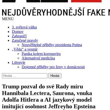
MENU
3. světová válka
Domov
Zahraničí
Zaručené pravdy
Neuvěřitelné příběhy prezidenta Putina
„Věda“ a vesmír
Panika kolem koronaviru
Alternativní medicína
Lifestyle
Dojemné příběhy pro ženy v domácnosti
Vyhledávání
Trump pozval do své Rady míru
Hannibala Lectera, Saurona, vnuka
Adolfa Hitlera a AI jazykový model
imitující osobnost Jeffreyho Epsteina