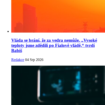
Vláda se brání, že za vedra nemůže. „Vysoké
teploty jsme zdědili po Fialově vládě,“ tvrdí
Babiš
Redakce
04 Srp 2026