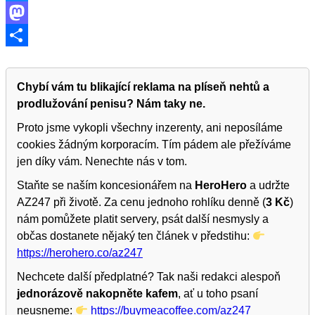
Bluesky
Mastodon
Share
Chybí vám tu blikající reklama na plíseň nehtů a
prodlužování penisu? Nám taky ne.
Proto jsme vykopli všechny inzerenty, ani neposíláme
cookies žádným korporacím. Tím pádem ale přežíváme
jen díky vám. Nenechte nás v tom.
Staňte se naším koncesionářem na
HeroHero
a udržte
AZ247 při životě. Za cenu jednoho rohlíku denně (
3 Kč
)
nám pomůžete platit servery, psát další nesmysly a
občas dostanete nějaký ten článek v předstihu:
https://herohero.co/az247
Nechcete další předplatné? Tak naši redakci alespoň
jednorázově nakopněte kafem
, ať u toho psaní
neusneme:
https://buymeacoffee.com/az247