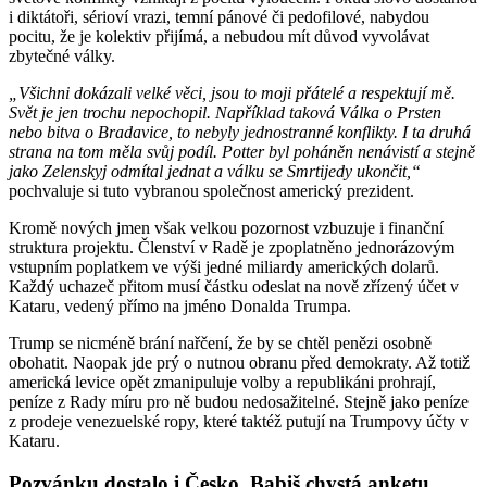
i diktátoři, sérioví vrazi, temní pánové či pedofilové, nabydou
pocitu, že je kolektiv přijímá, a nebudou mít důvod vyvolávat
zbytečné války.
„Všichni dokázali velké věci, jsou to moji přátelé a respektují mě.
Svět je jen trochu nepochopil. Například taková Válka o Prsten
nebo bitva o Bradavice, to nebyly jednostranné konflikty. I ta druhá
strana na tom měla svůj podíl. Potter byl poháněn nenávistí a stejně
jako Zelenskyj odmítal jednat a válku se Smrtijedy ukončit,“
pochvaluje si tuto vybranou společnost americký prezident.
Kromě nových jmen však velkou pozornost vzbuzuje i finanční
struktura projektu. Členství v Radě je zpoplatněno jednorázovým
vstupním poplatkem ve výši jedné miliardy amerických dolarů.
Každý uchazeč přitom musí částku odeslat na nově zřízený účet v
Kataru, vedený přímo na jméno Donalda Trumpa.
Trump se nicméně brání nařčení, že by se chtěl penězi osobně
obohatit. Naopak jde prý o nutnou obranu před demokraty. Až totiž
americká levice opět zmanipuluje volby a republikáni prohrají,
peníze z Rady míru pro ně budou nedosažitelné. Stejně jako peníze
z prodeje venezuelské ropy, které taktéž putují na Trumpovy účty v
Kataru.
Pozvánku dostalo i Česko. Babiš chystá anketu