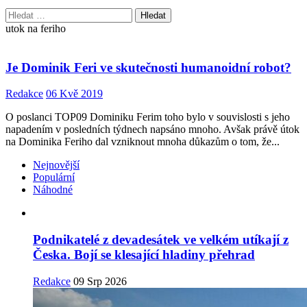
Vyhledávání
utok na feriho
Je Dominik Feri ve skutečnosti humanoidní robot?
Redakce
06 Kvě 2019
O poslanci TOP09 Dominiku Ferim toho bylo v souvislosti s jeho
napadením v posledních týdnech napsáno mnoho. Avšak právě útok
na Dominika Feriho dal vzniknout mnoha důkazům o tom, že...
Nejnovější
Populární
Náhodné
Podnikatelé z devadesátek ve velkém utíkají z
Česka. Bojí se klesající hladiny přehrad
Redakce
09 Srp 2026