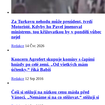
Za Turkovu nehodu může prezident, tvrdí
Motoristé. Kdyby ho Pavel jmenoval
ministrem, tou křižovatkou by v pondělí vůbec
nejel
Redakce
14 Čvc 2026
Koncern Agrofert skupuje komíny s čapími
hnízdy po celé zemi. „Od všetkých mám
účtenky,“ říká Babiš
Redakce
12 Srp 2016
Češi si stěžují na nízkou cenu másla před
Vánoci. „Nemáme si na co stěžovat,“ stěžují si