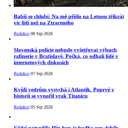
Babiš se chlubí: Na mě přišlo na Letnou třikrát
víc lidí než na Ztraceného
Redakce
08 Srp 2026
Slovenská policie nebude vyšetřovat výbuch
rafinerie v Bratislavě. Počká, co odhalí lidé v
internetových diskusích
Redakce
07 Srp 2026
Kvůli vedrům vysychá i Atlantik. Poprvé v
historii se vynořil vrak Titanicu
Redakce
05 Srp 2026
Vědci potvrdili: Hip hop je hudba pro debily