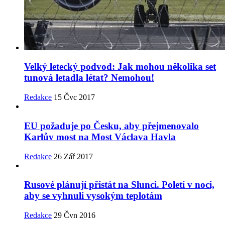
Velký letecký podvod: Jak mohou několika set
tunová letadla létat? Nemohou!
Redakce
15 Čvc 2017
EU požaduje po Česku, aby přejmenovalo
Karlův most na Most Václava Havla
Redakce
26 Zář 2017
Rusové plánují přistát na Slunci. Poletí v noci,
aby se vyhnuli vysokým teplotám
Redakce
29 Čvn 2016