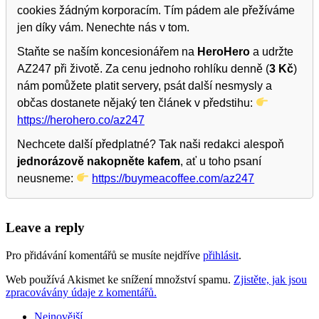
cookies žádným korporacím. Tím pádem ale přežíváme
jen díky vám. Nenechte nás v tom.
Staňte se naším koncesionářem na
HeroHero
a udržte
AZ247 při životě. Za cenu jednoho rohlíku denně (
3 Kč
)
nám pomůžete platit servery, psát další nesmysly a
občas dostanete nějaký ten článek v předstihu:
https://herohero.co/az247
Nechcete další předplatné? Tak naši redakci alespoň
jednorázově nakopněte kafem
, ať u toho psaní
neusneme:
https://buymeacoffee.com/az247
Leave a reply
Pro přidávání komentářů se musíte nejdříve
přihlásit
.
Web používá Akismet ke snížení množství spamu.
Zjistěte, jak jsou
zpracovávány údaje z komentářů.
Nejnovější