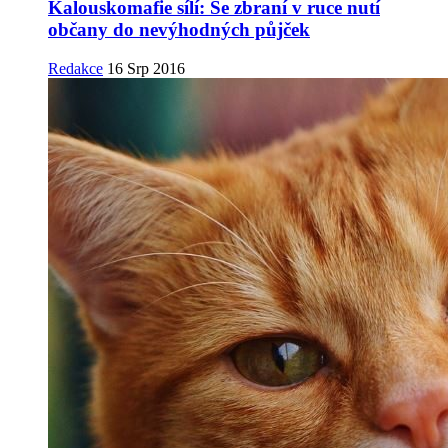
Kalouskomafie sílí: Se zbraní v ruce nutí
občany do nevýhodných půjček
Redakce
16 Srp 2016