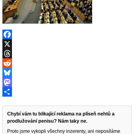
Facebook
X
Threads
Reddit
Bluesky
Mastodon
Share
Chybí vám tu blikající reklama na plíseň nehtů a
prodlužování penisu? Nám taky ne.
Proto jsme vykopli všechny inzerenty, ani neposíláme