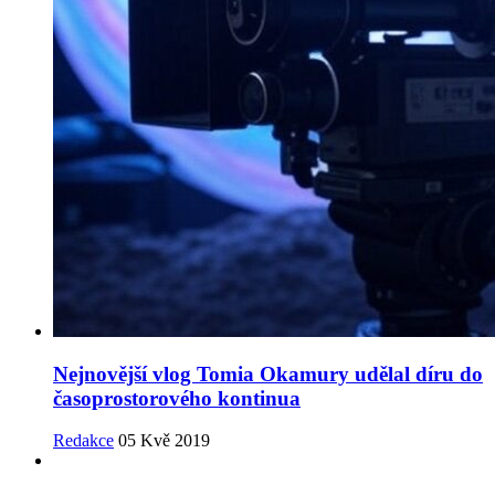
Nejnovější vlog Tomia Okamury udělal díru do
časoprostorového kontinua
Redakce
05 Kvě 2019