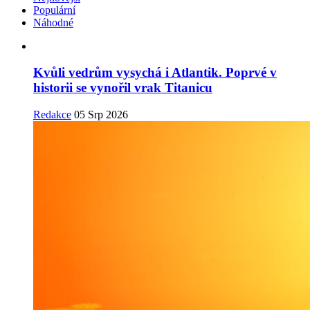
Populární
Náhodné
Kvůli vedrům vysychá i Atlantik. Poprvé v
historii se vynořil vrak Titanicu
Redakce
05 Srp 2026