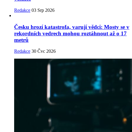
Redakce
03 Srp 2026
Česku hrozí katastrofa, varují vědci: Mosty se v
rekordních vedrech mohou roztáhnout až o 17
metrů
Redakce
30 Čvc 2026