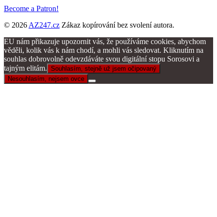
Become a Patron!
© 2026
AZ247.cz
Zákaz kopírování bez svolení autora.
EU nám přikazuje upozornit vás, že používáme cookies, abychom
věděli, kolik vás k nám chodí, a mohli vás sledovat. Kliknutím na
souhlas dobrovolně odevzdáváte svou digitální stopu Sorosovi a
tajným elitám.
Souhlasím, stejně už jsem očipovaný
Nesouhlasím, nejsem ovce