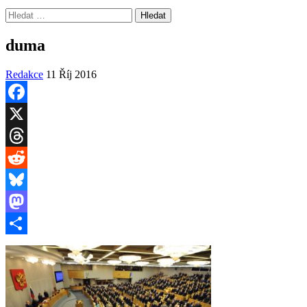
Vyhledávání
duma
Redakce
11 Říj 2016
Facebook
X
Threads
Reddit
Bluesky
Mastodon
Share