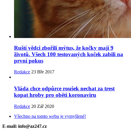
Ruští vědci zbořili mýtus, že kočky mají 9
životů. Všech 100 testovaných koček zabili na
první pokus
Redakce
23 Bře 2017
Vláda chce odpůrce roušek nechat za trest
kopat hroby pro oběti koronaviru
Redakce
20 Zář 2020
Všechno na tomto webu je vymyšlené!
E-mail: info@az247.cz