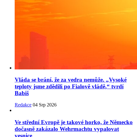
Vláda se brání, že za vedra nemůže. „Vysoké
teploty jsme zdědili po Fialově vládě,“ tvrdí
Babiš
Redakce
04 Srp 2026
Ve střední Evropě je takové horko, že Německo
dočasně zakázalo Wehrmachtu vypalovat
vesnice