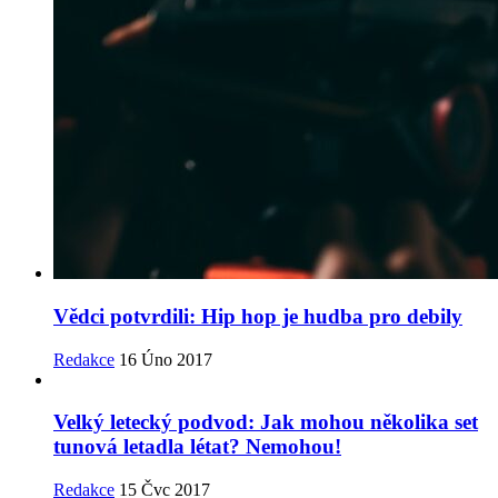
Vědci potvrdili: Hip hop je hudba pro debily
Redakce
16 Úno 2017
Velký letecký podvod: Jak mohou několika set
tunová letadla létat? Nemohou!
Redakce
15 Čvc 2017