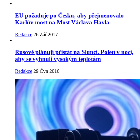
EU požaduje po Česku, aby přejmenovalo
Karlův most na Most Václava Havla
Redakce
26 Zář 2017
Rusové plánují přistát na Slunci. Poletí v noci,
aby se vyhnuli vysokým teplotám
Redakce
29 Čvn 2016