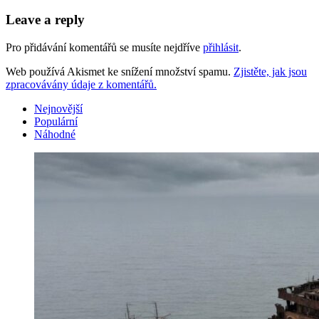
Leave a reply
Pro přidávání komentářů se musíte nejdříve
přihlásit
.
Web používá Akismet ke snížení množství spamu.
Zjistěte, jak jsou
zpracovávány údaje z komentářů.
Nejnovější
Populární
Náhodné