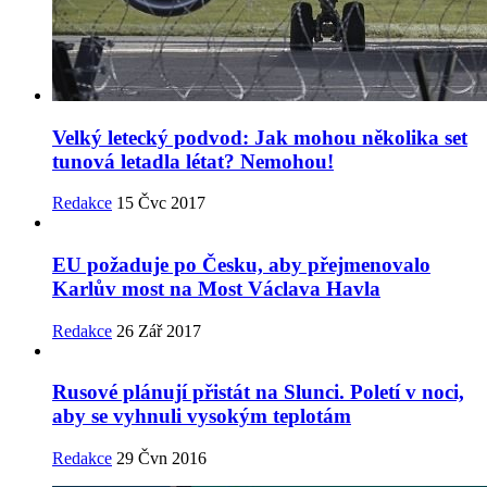
Velký letecký podvod: Jak mohou několika set
tunová letadla létat? Nemohou!
Redakce
15 Čvc 2017
EU požaduje po Česku, aby přejmenovalo
Karlův most na Most Václava Havla
Redakce
26 Zář 2017
Rusové plánují přistát na Slunci. Poletí v noci,
aby se vyhnuli vysokým teplotám
Redakce
29 Čvn 2016