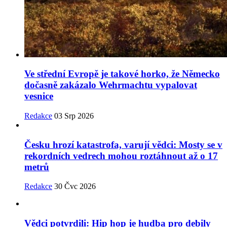
Ve střední Evropě je takové horko, že Německo
dočasně zakázalo Wehrmachtu vypalovat
vesnice
Redakce
03 Srp 2026
Česku hrozí katastrofa, varují vědci: Mosty se v
rekordních vedrech mohou roztáhnout až o 17
metrů
Redakce
30 Čvc 2026
Vědci potvrdili: Hip hop je hudba pro debily