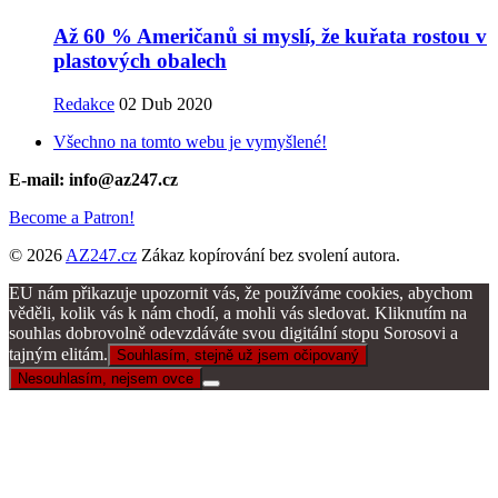
Až 60 % Američanů si myslí, že kuřata rostou v
plastových obalech
Redakce
02 Dub 2020
Všechno na tomto webu je vymyšlené!
E-mail: info@az247.cz
Become a Patron!
© 2026
AZ247.cz
Zákaz kopírování bez svolení autora.
EU nám přikazuje upozornit vás, že používáme cookies, abychom
věděli, kolik vás k nám chodí, a mohli vás sledovat. Kliknutím na
souhlas dobrovolně odevzdáváte svou digitální stopu Sorosovi a
tajným elitám.
Souhlasím, stejně už jsem očipovaný
Nesouhlasím, nejsem ovce