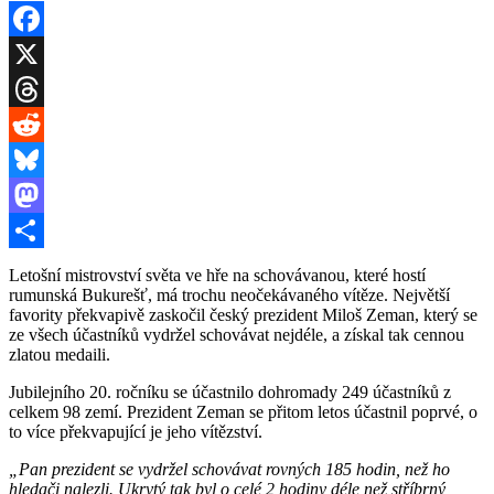
Facebook
X
Threads
Reddit
Bluesky
Mastodon
Share
Letošní mistrovství světa ve hře na schovávanou, které hostí
rumunská Bukurešť, má trochu neočekávaného vítěze. Největší
favority překvapivě zaskočil český prezident Miloš Zeman, který se
ze všech účastníků vydržel schovávat nejdéle, a získal tak cennou
zlatou medaili.
Jubilejního 20. ročníku se účastnilo dohromady 249 účastníků z
celkem 98 zemí. Prezident Zeman se přitom letos účastnil poprvé, o
to více překvapující je jeho vítězství.
„Pan prezident se vydržel schovávat rovných 185 hodin, než ho
hledači nalezli. Ukrytý tak byl o celé 2 hodiny déle než stříbrný