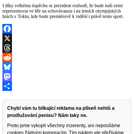
I díky velkému úspěchu se prezident rozhodl, že bude naši zemi
reprezentovat ve hře na schovávanou i na letních olympijských
hrách v Tokiu, kde bude premiérově k vidění i právě tento sport.
Facebook
X
Threads
Reddit
Bluesky
Mastodon
Share
Chybí vám tu blikající reklama na plíseň nehtů a
prodlužování penisu? Nám taky ne.
Proto jsme vykopli všechny inzerenty, ani neposíláme
cookies žádným korporacím. Tím pádem ale přežíváme