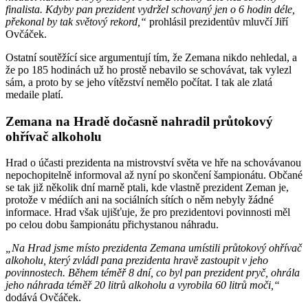
finalista. Kdyby pan prezident vydržel schovaný jen o 6 hodin déle,
překonal by tak světový rekord,“
prohlásil prezidentův mluvčí Jiří
Ovčáček.
Ostatní soutěžící sice argumentují tím, že Zemana nikdo nehledal, a
že po 185 hodinách už ho prostě nebavilo se schovávat, tak vylezl
sám, a proto by se jeho vítězství nemělo počítat. I tak ale zlatá
medaile platí.
Zemana na Hradě dočasně nahradil průtokový
ohřívač alkoholu
Hrad o účasti prezidenta na mistrovství světa ve hře na schovávanou
nepochopitelně informoval až nyní po skončení šampionátu. Občané
se tak již několik dní marně ptali, kde vlastně prezident Zeman je,
protože v médiích ani na sociálních sítích o něm nebyly žádné
informace. Hrad však ujišťuje, že pro prezidentovi povinnosti měl
po celou dobu šampionátu přichystanou náhradu.
„Na Hrad jsme místo prezidenta Zemana umístili průtokový ohřívač
alkoholu, který zvládl pana prezidenta hravě zastoupit v jeho
povinnostech. Během téměř 8 dní, co byl pan prezident pryč, ohrála
jeho náhrada téměř 20 litrů alkoholu a vyrobila 60 litrů moči,“
dodává Ovčáček.