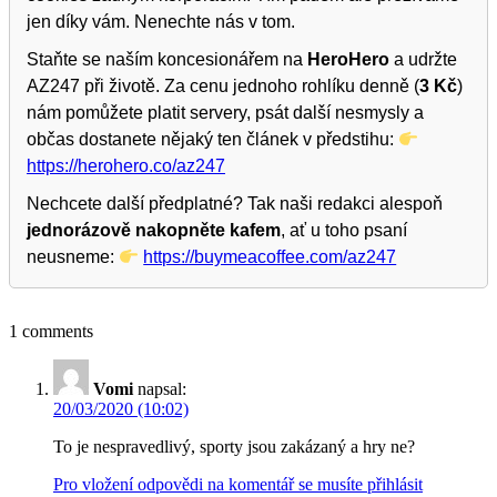
jen díky vám. Nenechte nás v tom.
Staňte se naším koncesionářem na
HeroHero
a udržte
AZ247 při životě. Za cenu jednoho rohlíku denně (
3 Kč
)
nám pomůžete platit servery, psát další nesmysly a
občas dostanete nějaký ten článek v předstihu:
https://herohero.co/az247
Nechcete další předplatné? Tak naši redakci alespoň
jednorázově nakopněte kafem
, ať u toho psaní
neusneme:
https://buymeacoffee.com/az247
1 comments
Vomi
napsal:
20/03/2020 (10:02)
To je nespravedlivý, sporty jsou zakázaný a hry ne?
Pro vložení odpovědi na komentář se musíte přihlásit