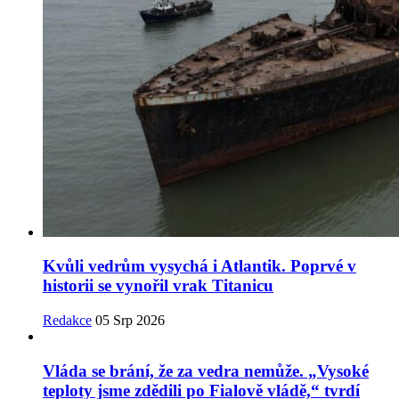
Kvůli vedrům vysychá i Atlantik. Poprvé v
historii se vynořil vrak Titanicu
Redakce
05 Srp 2026
Vláda se brání, že za vedra nemůže. „Vysoké
teploty jsme zdědili po Fialově vládě,“ tvrdí