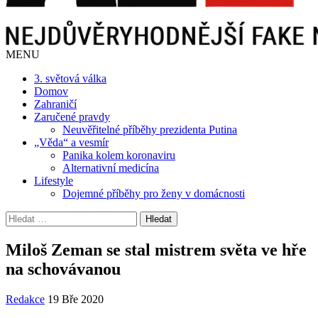
MENU
3. světová válka
Domov
Zahraničí
Zaručené pravdy
Neuvěřitelné příběhy prezidenta Putina
„Věda“ a vesmír
Panika kolem koronaviru
Alternativní medicína
Lifestyle
Dojemné příběhy pro ženy v domácnosti
Vyhledávání
Miloš Zeman se stal mistrem světa ve hře
na schovávanou
Redakce
19 Bře 2020