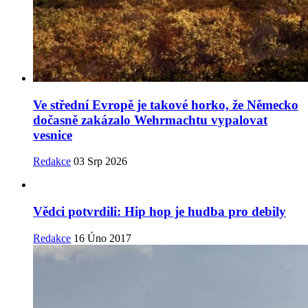
Ve střední Evropě je takové horko, že Německo
dočasně zakázalo Wehrmachtu vypalovat
vesnice
Redakce
03 Srp 2026
Vědci potvrdili: Hip hop je hudba pro debily
Redakce
16 Úno 2017