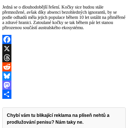
Jedná se o dlouhodobější řešení. Kočky sice budou stále
přemnožené, avšak díky absenci bezohledných ignorantů, by se
podle odhadů měla jejich populace během 10 let ustálit na přiměřené
a zdravé hranici. Zatoulané kočky se tak během pár let stanou
přirozenou součástí australského ekosystému.
Facebook
X
Threads
Reddit
Bluesky
Mastodon
Share
Chybí vám tu blikající reklama na plíseň nehtů a
prodlužování penisu? Nám taky ne.