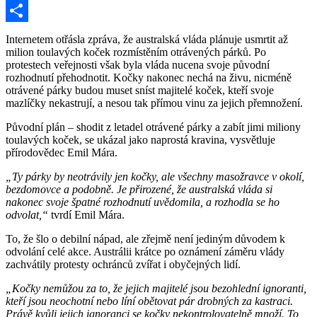
Mastodon
Share
Internetem otřásla zpráva, že australská vláda plánuje usmrtit až
milion toulavých koček rozmístěním otrávených párků. Po
protestech veřejnosti však byla vláda nucena svoje původní
rozhodnutí přehodnotit. Kočky nakonec nechá na živu, nicméně
otrávené párky budou muset sníst majitelé koček, kteří svoje
mazlíčky nekastrují, a nesou tak přímou vinu za jejich přemnožení.
Původní plán – shodit z letadel otrávené párky a zabít jimi miliony
toulavých koček, se ukázal jako naprostá kravina, vysvětluje
přírodovědec Emil Mára.
„Ty párky by neotrávily jen kočky, ale všechny masožravce v okolí,
bezdomovce a podobně. Je přirozené, že australská vláda si
nakonec svoje špatné rozhodnutí uvědomila, a rozhodla se ho
odvolat,“
tvrdí Emil Mára.
To, že šlo o debilní nápad, ale zřejmě není jediným důvodem k
odvolání celé akce. Austrálii krátce po oznámení záměru vlády
zachvátily protesty ochránců zvířat i obyčejných lidí.
„Kočky nemůžou za to, že jejich majitelé jsou bezohlední ignoranti,
kteří jsou neochotní nebo líní obětovat pár drobných za kastraci.
Právě kvůli jejich ignoranci se kočky nekontrolovatelně množí. To