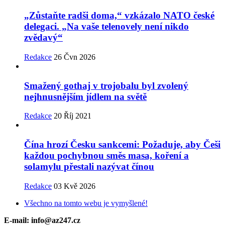
„Zůstaňte radši doma,“ vzkázalo NATO české
delegaci. „Na vaše telenovely není nikdo
zvědavý“
Redakce
26 Čvn 2026
Smažený gothaj v trojobalu byl zvolený
nejhnusnějším jídlem na světě
Redakce
20 Říj 2021
Čína hrozí Česku sankcemi: Požaduje, aby Češi
každou pochybnou směs masa, koření a
solamylu přestali nazývat čínou
Redakce
03 Kvě 2026
Všechno na tomto webu je vymyšlené!
E-mail: info@az247.cz