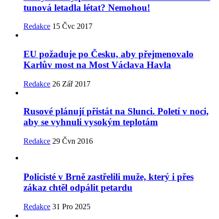
tunová letadla létat? Nemohou!
Redakce
15 Čvc 2017
EU požaduje po Česku, aby přejmenovalo
Karlův most na Most Václava Havla
Redakce
26 Zář 2017
Rusové plánují přistát na Slunci. Poletí v noci,
aby se vyhnuli vysokým teplotám
Redakce
29 Čvn 2016
Policisté v Brně zastřelili muže, který i přes
zákaz chtěl odpálit petardu
Redakce
31 Pro 2025