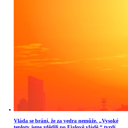
Vláda se brání, že za vedra nemůže. „Vysoké
teploty jsme zdědili po Fialově vládě,“ tvrdí