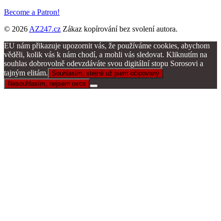
Become a Patron!
© 2026
AZ247.cz
Zákaz kopírování bez svolení autora.
EU nám přikazuje upozornit vás, že používáme cookies, abychom
věděli, kolik vás k nám chodí, a mohli vás sledovat. Kliknutím na
souhlas dobrovolně odevzdáváte svou digitální stopu Sorosovi a
tajným elitám.
Souhlasím, stejně už jsem očipovaný
Nesouhlasím, nejsem ovce