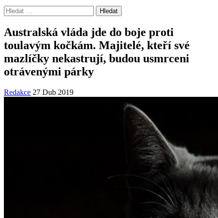
Vyhledávání
Australská vláda jde do boje proti
toulavým kočkám. Majitelé, kteří své
mazlíčky nekastrují, budou usmrceni
otrávenými párky
Redakce
27 Dub 2019