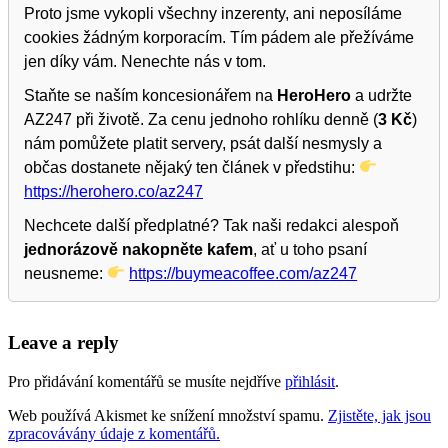
Proto jsme vykopli všechny inzerenty, ani neposíláme
cookies žádným korporacím. Tím pádem ale přežíváme
jen díky vám. Nenechte nás v tom.
Staňte se naším koncesionářem na
HeroHero
a udržte
AZ247 při životě. Za cenu jednoho rohlíku denně (
3 Kč
)
nám pomůžete platit servery, psát další nesmysly a
občas dostanete nějaký ten článek v předstihu:
https://herohero.co/az247
Nechcete další předplatné? Tak naši redakci alespoň
jednorázově nakopněte kafem
, ať u toho psaní
neusneme:
https://buymeacoffee.com/az247
Leave a reply
Pro přidávání komentářů se musíte nejdříve
přihlásit
.
Web používá Akismet ke snížení množství spamu.
Zjistěte, jak jsou
zpracovávány údaje z komentářů.