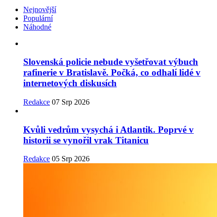
Nejnovější
Populární
Náhodné
Slovenská policie nebude vyšetřovat výbuch
rafinerie v Bratislavě. Počká, co odhalí lidé v
internetových diskusích
Redakce
07 Srp 2026
Kvůli vedrům vysychá i Atlantik. Poprvé v
historii se vynořil vrak Titanicu
Redakce
05 Srp 2026