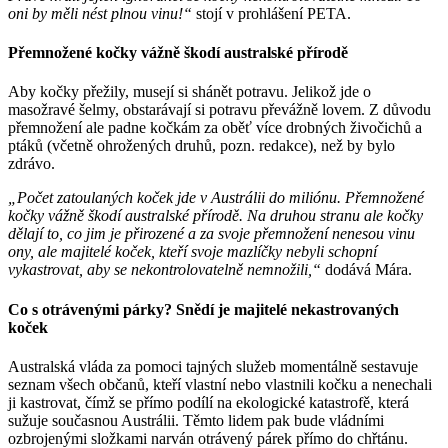
oni by měli nést plnou vinu!“
stojí v prohlášení PETA.
Přemnožené kočky vážně škodí australské přírodě
Aby kočky přežily, musejí si shánět potravu. Jelikož jde o
masožravé šelmy, obstarávají si potravu převážně lovem. Z důvodu
přemnožení ale padne kočkám za oběť více drobných živočichů a
ptáků (včetně ohrožených druhů, pozn. redakce), než by bylo
zdrávo.
„Počet zatoulaných koček jde v Austrálii do miliónu. Přemnožené
kočky vážně škodí australské přírodě. Na druhou stranu ale kočky
dělají to, co jim je přirozené a za svoje přemnožení nenesou vinu
ony, ale majitelé koček, kteří svoje mazlíčky nebyli schopní
vykastrovat, aby se nekontrolovatelně nemnožili,“
dodává Mára.
Co s otrávenými párky? Snědí je majitelé nekastrovaných
koček
Australská vláda za pomoci tajných služeb momentálně sestavuje
seznam všech občanů, kteří vlastní nebo vlastnili kočku a nenechali
ji kastrovat, čímž se přímo podílí na ekologické katastrofě, která
sužuje současnou Austrálii. Těmto lidem pak bude vládními
ozbrojenými složkami narván otrávený párek přímo do chřtánu.