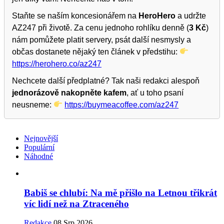
Staňte se naším koncesionářem na
HeroHero
a udržte
AZ247 při životě. Za cenu jednoho rohlíku denně (
3 Kč
)
nám pomůžete platit servery, psát další nesmysly a
občas dostanete nějaký ten článek v předstihu:
https://herohero.co/az247
Nechcete další předplatné? Tak naši redakci alespoň
jednorázově nakopněte kafem
, ať u toho psaní
neusneme:
https://buymeacoffee.com/az247
Nejnovější
Populární
Náhodné
Babiš se chlubí: Na mě přišlo na Letnou třikrát
víc lidí než na Ztraceného
Redakce
08 Srp 2026