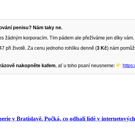
žování penisu? Nám taky ne.
ies žádným korporacím. Tím pádem ale přežíváme jen díky vám.
7 při životě. Za cenu jednoho rohlíku denně (
3 Kč
) nám pomůže
rázově nakopněte kafem
, ať u toho psaní neusneme:
https
rie v Bratislavě. Počká, co odhalí lidé v internetovýc