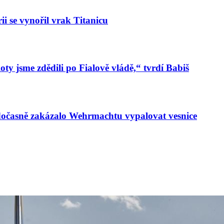
ii se vynořil vrak Titanicu
oty jsme zdědili po Fialově vládě,“ tvrdí Babiš
 dočasně zakázalo Wehrmachtu vypalovat vesnice