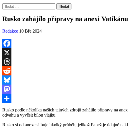
Vyhledávání
Rusko zahájilo přípravy na anexi Vatikánu.
Redakce
10 Bře 2024
Facebook
X
Threads
Reddit
Bluesky
Mastodon
Share
Rusko podle několika našich tajných zdrojů zahájilo přípravy na anex
odvahu a vyvěsit bílou vlajku.
Rusko si od anexe slibuje hladký průběh, jelikož Papež je údajně nak