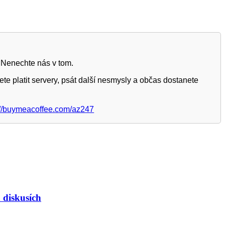
 Nenechte nás v tom.
te platit servery, psát další nesmysly a občas dostanete
://buymeacoffee.com/az247
h diskusích