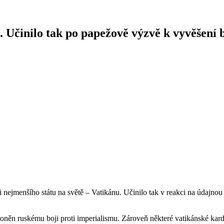
 Učinilo tak po papežově výzvě k vyvěšení 
i nejmenšího státu na světě – Vatikánu. Učinilo tak v reakci na údajn
loněn ruskému boji proti imperialismu. Zároveň některé vatikánské kar