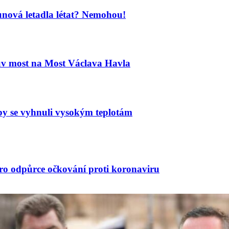
unová letadla létat? Nemohou!
ův most na Most Václava Havla
 aby se vyhnuli vysokým teplotám
ro odpůrce očkování proti koronaviru