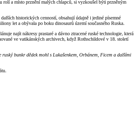
 rolí a místo prznění malých chlapců, si vyzkoušel býti przněným
dalších historických cenností, obsahují údajně i jediné písemné
 miliony let a obývala po boku dinosaurů území současného Ruska.
nuje najít nákresy prastaré a dávno ztracené ruské technologie, která
ované ve vatikánských archivech, když Rothschildové v 18. století
 by se ruský bunkr dědek mohl s Lukašenkem, Orbánem, Ficem a dalšími
átu.