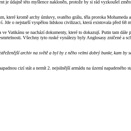
 je údajně této myšlence nakloněn, protože by si rád vyzkoušel změnu
vům, které kromě archy úmluvy, svatého grálu, těla proroka Mohameda a 
Jde o nejstarší vyspělou lidskou civilizaci, která existovala před 68
e Vatikánu se nachází dokumenty, které to dokazují. Putin tam dále plá
mrtelnosti. Všechny tyto ruské vynálezy byly Anglosasy zničené a sch
nejstřeženější archiv na světě a byl by z něho velmi dobrý bunkr, kam
padnou cizí stát a nemít 2. nejsilnější armádu na území napadeného st