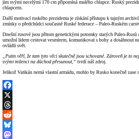
jim svými necelými 170 cm připomíná malého chlapce. Ruský prezident
chlapcem.
Další motivací ruského prezidenta je získání přístupu k tajným archi
zmínky o předchůdci současné Ruské federace – Paleo-Ruském carství. 
Dnešní rusové jsou přitom genetickými potomky starých Paleo-Rusů a v
umožní lidem cestovat vesmírem, komunikovat s bohy a dosáhnout nes
ovládli svět.
„Putin věří, že tam tyto věci skutečně jsou schované. Zároveň je to 
svými milenci na důchod přesunout,“
tvrdí náš zdroj.
Jelikož Vatikán nemá vlastní armádu, mohlo by Rusko konečně zase na
Facebook
X
Threads
Reddit
Bluesky