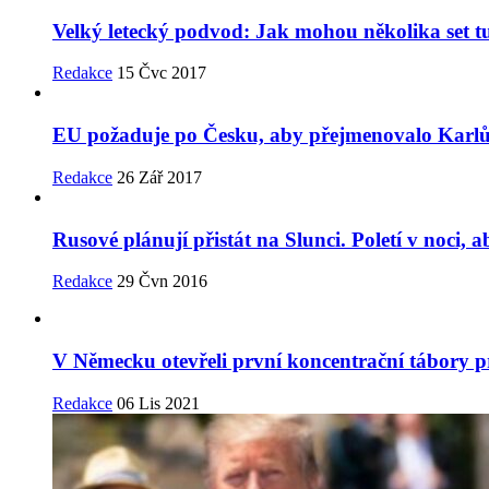
Velký letecký podvod: Jak mohou několika set t
Redakce
15 Čvc 2017
EU požaduje po Česku, aby přejmenovalo Karl
Redakce
26 Zář 2017
Rusové plánují přistát na Slunci. Poletí v noci,
Redakce
29 Čvn 2016
V Německu otevřeli první koncentrační tábory p
Redakce
06 Lis 2021