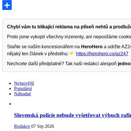
Mastodon
Share
Chybí vám tu blikající reklama na plíseň nehtů a prodlu
Proto jsme vykopli všechny inzerenty, ani neposíláme cook
Staňte se naším koncesionářem na
HeroHero
a udržte AZ24
nějaký ten článek v předstihu:
https://herohero.co/az247
Nechcete další předplatné? Tak naši redakci alespoň
jedno
Nejnovější
Populární
Náhodné
Slovenská policie nebude vyšetřovat výbuch rafine
Redakce
07 Srp 2026