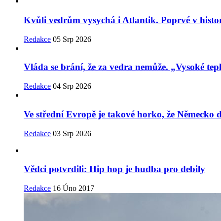
Kvůli vedrům vysychá i Atlantik. Poprvé v histor
Redakce
05 Srp 2026
Vláda se brání, že za vedra nemůže. „Vysoké tepl
Redakce
04 Srp 2026
Ve střední Evropě je takové horko, že Německo
Redakce
03 Srp 2026
Vědci potvrdili: Hip hop je hudba pro debily
Redakce
16 Úno 2017