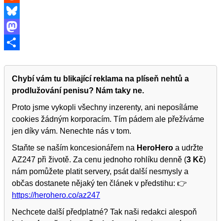
Reddit
Bluesky
Mastodon
Share
Chybí vám tu blikající reklama na plíseň nehtů a
prodlužování penisu? Nám taky ne.
Proto jsme vykopli všechny inzerenty, ani neposíláme
cookies žádným korporacím. Tím pádem ale přežíváme
jen díky vám. Nenechte nás v tom.
Staňte se naším koncesionářem na
HeroHero
a udržte
AZ247 při životě. Za cenu jednoho rohlíku denně (
3 Kč
)
nám pomůžete platit servery, psát další nesmysly a
občas dostanete nějaký ten článek v předstihu: 👉
https://herohero.co/az247
Nechcete další předplatné? Tak naši redakci alespoň