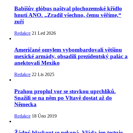
Babišův glóbus naštval plochozemské křídlo
hnutí ANO. „Zradil všechno, čemu věříme,“
zuří
Redakce
21 Led 2026
Američané omylem vybombardovali většinu
mexické armády, obsadili prezidentský palác a
anektovali Mexiko
Redakce
22 Lis 2025
Prahou proplul vor se stovkou uprchlíků.
Snažili se na něm po Vltavě dostat až do
Německa
Redakce
18 Úno 2019
Žádný blackout se nekoná. Vláda jen testuje