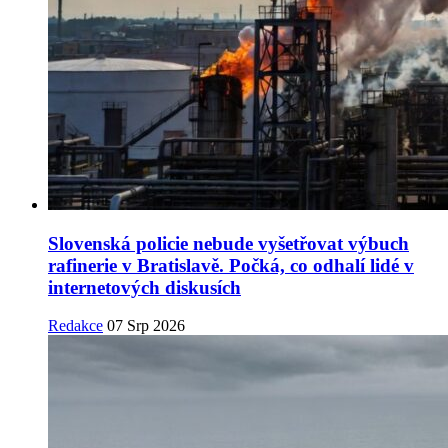
Slovenská policie nebude vyšetřovat výbuch
rafinerie v Bratislavě. Počká, co odhalí lidé v
internetových diskusích
Redakce
07 Srp 2026