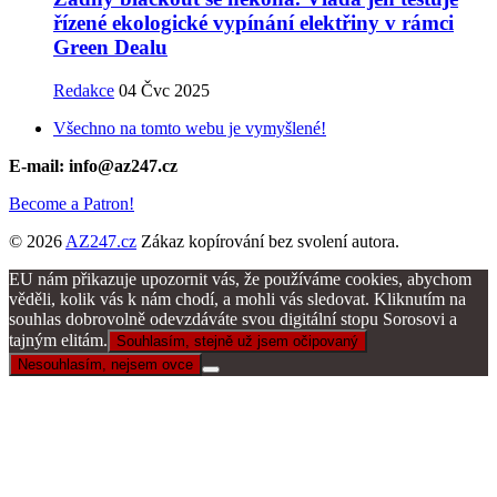
řízené ekologické vypínání elektřiny v rámci
Green Dealu
Redakce
04 Čvc 2025
Všechno na tomto webu je vymyšlené!
E-mail: info@az247.cz
Become a Patron!
© 2026
AZ247.cz
Zákaz kopírování bez svolení autora.
EU nám přikazuje upozornit vás, že používáme cookies, abychom
věděli, kolik vás k nám chodí, a mohli vás sledovat. Kliknutím na
souhlas dobrovolně odevzdáváte svou digitální stopu Sorosovi a
tajným elitám.
Souhlasím, stejně už jsem očipovaný
Nesouhlasím, nejsem ovce