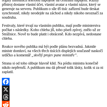
regály mobilních telefonů napojené na centrální napájení. Každý
přístroj dostane vlastní účet, vlastní avatar a vlastní názor, který se
generuje na serveru. Publikum o síle tří tisíc zařízení bude tleskat
synchronně, nikdy neodejde na záchod a nikdy nikoho neoznačí za
soudruha.
Festivaly, které trvají na vlastním publiku, mají podle ministerstva
počítat s následky. Koho chleba jíš, toho píseň zpívej, znělo už ze
Strážnice. Nově to bude platit i obráceně. Kdo nezpívá, nedostane
chleba.
Reakce nového publika má být podle plánu bezvadná. Jakmile
ministr domluví, na všech třech tisících displejích současně naskočí
srdíčko a komentář
„skvělý projev pane ministře”
.
Strana si od toho slibuje hlavně klid. Na pódiu ministra konečně
nikdo nepřeruší. A publikum mu dá přesně tolik lásky, kolik si za ni
zaplatil.
Facebook
X
Threads