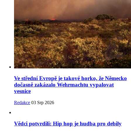
Ve střední Evropě je takové horko, že Německo
dočasně zakázalo Wehrmachtu vypalovat
vesnice
Redakce
03 Srp 2026
Vědci potvrdili: Hip hop je hudba pro debily