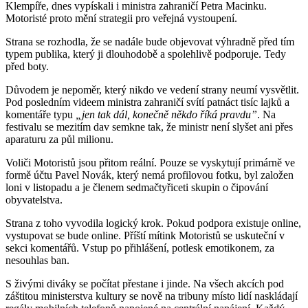
Klempíře, dnes vypískali i ministra zahraničí Petra Macinku.
Motoristé proto mění strategii pro veřejná vystoupení.
Strana se rozhodla, že se nadále bude objevovat výhradně před tím
typem publika, který ji dlouhodobě a spolehlivě podporuje. Tedy
před boty.
Důvodem je nepoměr, který nikdo ve vedení strany neumí vysvětlit.
Pod posledním videem ministra zahraničí svítí patnáct tisíc lajků a
komentáře typu
„jen tak dál, konečně někdo říká pravdu”
. Na
festivalu se mezitím dav semkne tak, že ministr není slyšet ani přes
aparaturu za půl milionu.
Voliči Motoristů jsou přitom reální. Pouze se vyskytují primárně ve
formě účtu Pavel Novák, který nemá profilovou fotku, byl založen
loni v listopadu a je členem sedmačtyřiceti skupin o čipování
obyvatelstva.
Strana z toho vyvodila logický krok. Pokud podpora existuje online,
vystupovat se bude online. Příští mítink Motoristů se uskuteční v
sekci komentářů. Vstup po přihlášení, potlesk emotikonem, za
nesouhlas ban.
S živými diváky se počítat přestane i jinde. Na všech akcích pod
záštitou ministerstva kultury se nově na tribuny místo lidí naskládají