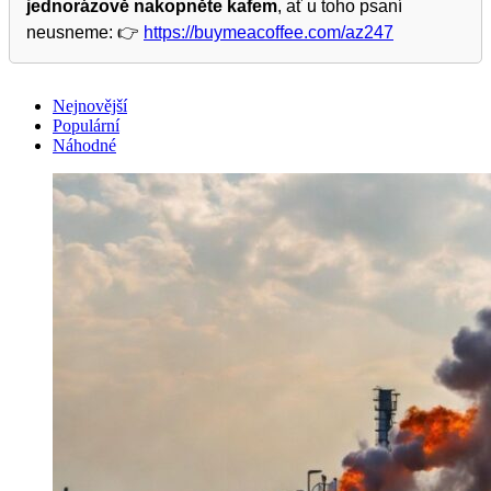
jednorázově nakopněte kafem
, ať u toho psaní
neusneme: 👉
https://buymeacoffee.com/az247
Nejnovější
Populární
Náhodné