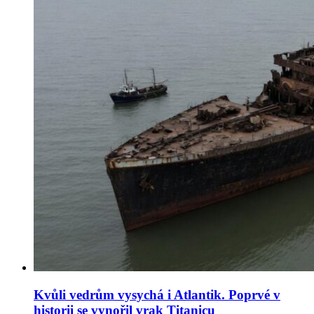
Kvůli vedrům vysychá i Atlantik. Poprvé v
historii se vynořil vrak Titanicu