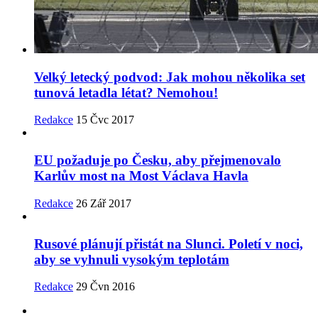
Velký letecký podvod: Jak mohou několika set
tunová letadla létat? Nemohou!
Redakce
15 Čvc 2017
EU požaduje po Česku, aby přejmenovalo
Karlův most na Most Václava Havla
Redakce
26 Zář 2017
Rusové plánují přistát na Slunci. Poletí v noci,
aby se vyhnuli vysokým teplotám
Redakce
29 Čvn 2016