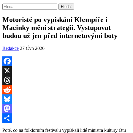
Vyhledávání
Motoristé po vypískání Klempíře i
Macinky mění strategii. Vystupovat
budou už jen před internetovými boty
Redakce
27 Čvn 2026
Facebook
X
Threads
Reddit
Bluesky
Mastodon
Share
Poté, co na folklorním festivalu vypískali lidé ministra kultury Otu