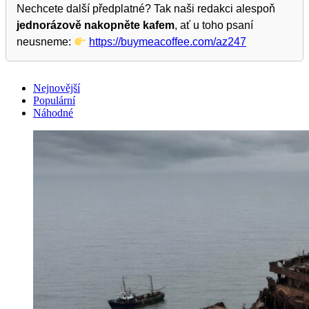
Nechcete další předplatné? Tak naši redakci alespoň
jednorázově nakopněte kafem
, ať u toho psaní
neusneme:
https://buymeacoffee.com/az247
Nejnovější
Populární
Náhodné