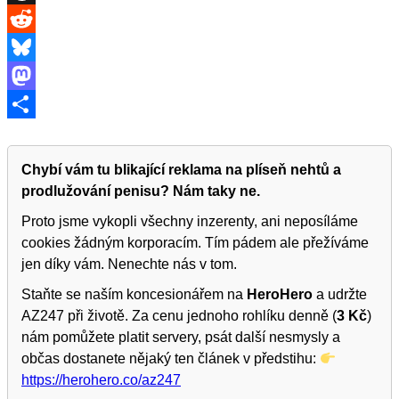
Threads
Reddit
Bluesky
Mastodon
Share
Chybí vám tu blikající reklama na plíseň nehtů a
prodlužování penisu? Nám taky ne.
Proto jsme vykopli všechny inzerenty, ani neposíláme
cookies žádným korporacím. Tím pádem ale přežíváme
jen díky vám. Nenechte nás v tom.
Staňte se naším koncesionářem na
HeroHero
a udržte
AZ247 při životě. Za cenu jednoho rohlíku denně (
3 Kč
)
nám pomůžete platit servery, psát další nesmysly a
občas dostanete nějaký ten článek v předstihu:
https://herohero.co/az247