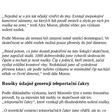
„Nejedná se o jen tak nějaký výstřel do tmy. Existují znepokojivé
kamerové záznamy, na kterých lidi prostě zmizeli a zbyla po nich jen
rouška na zemi,“
tvrdí Alex Moron, přední vědec pro výzkum
nošení roušek.
Podle Morona ale nemusí být zmizení nutně smrtící dezintegrací. Ve
skutečnosti se oběti roušek možná pouze přenesly do jiné dimenze.
„Ihned potom, co jsme dostali podezření na tuto šokující skutečnost,
jsme započali studii. 1000 dobrovolníků jsme vybavili sledovacím
čipem a nechali je nosit roušky. Čip z jedinců, kteří zmizeli, začal
vysílat zvláštní kvantové vlny. Nedokázali jsme už vysledovat
přesnou lokaci, ale podle našeho výzkumu se minimálně čip nachází
někde ve čtvrté dimenzi,“
tvrdí dále Moron.
Roušky údajně generují teleportační čakry
Podle důkladného výzkumu, který Moronův tým o tomto fenoménu
provedl, by za mizením lidí mohly ve skutečnosti stát tzv.
„teleportační čakry“
, které vznikají při dlouhodobém nošení roušky.
„O teoretické existenci teleportačních čaker jsme věděli, ale to, co