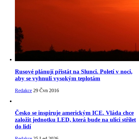
Rusové plánují přistát na Slunci. Poletí v noci,
aby se vyhnuli vysokým teplotám
Redakce
29 Čvn 2016
Česko se inspiruje americkým ICE. Vláda chce
založit jednotku LED, která bude na ulici střílet
do lidí
Redakce
25 Led 2026