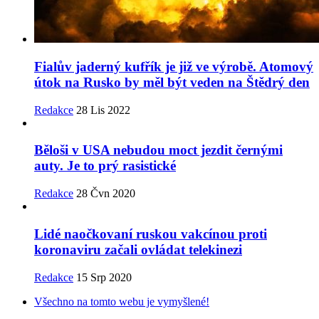
Fialův jaderný kufřík je již ve výrobě. Atomový
útok na Rusko by měl být veden na Štědrý den
Redakce
28 Lis 2022
Běloši v USA nebudou moct jezdit černými
auty. Je to prý rasistické
Redakce
28 Čvn 2020
Lidé naočkovaní ruskou vakcínou proti
koronaviru začali ovládat telekinezi
Redakce
15 Srp 2020
Všechno na tomto webu je vymyšlené!