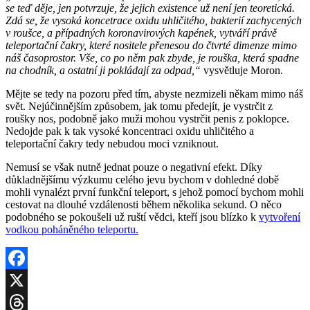
se teď děje, jen potvrzuje, že jejich existence už není jen teoretická.
Zdá se, že vysoká koncetrace oxidu uhličitého, bakterií zachycených
v roušce, a případných koronavirových kapének, vytváří právě
teleportační čakry, které nositele přenesou do čtvrté dimenze mimo
náš časoprostor. Vše, co po něm pak zbyde, je rouška, která spadne
na chodník, a ostatní ji pokládají za odpad,“
vysvětluje Moron.
Mějte se tedy na pozoru před tím, abyste nezmizeli někam mimo náš
svět. Nejúčinnějším způsobem, jak tomu předejít, je vystrčit z
roušky nos, podobně jako muži mohou vystrčit penis z poklopce.
Nedojde pak k tak vysoké koncentraci oxidu uhličitého a
teleportační čakry tedy nebudou moci vzniknout.
Nemusí se však nutně jednat pouze o negativní efekt. Díky
důkladnějšímu výzkumu celého jevu bychom v dohledné době
mohli vynalézt první funkční teleport, s jehož pomocí bychom mohli
cestovat na dlouhé vzdálenosti během několika sekund. O něco
podobného se pokoušeli už ruští vědci, kteří jsou blízko k
vytvoření
vodkou poháněného teleportu.
Facebook
X