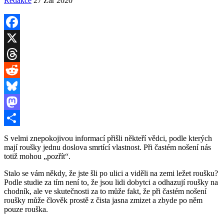
Redakce
27 Zář 2020
Facebook
X
Threads
Reddit
Bluesky
Mastodon
Share
S velmi znepokojivou informací přišli někteří vědci, podle kterých
mají roušky jednu doslova smrtící vlastnost. Při častém nošení nás
totiž mohou „pozřít“.
Stalo se vám někdy, že jste šli po ulici a viděli na zemi ležet roušku?
Podle studie za tím není to, že jsou lidi dobytci a odhazují roušky na
chodník, ale ve skutečnosti za to může fakt, že při častém nošení
roušky může člověk prostě z čista jasna zmizet a zbyde po něm
pouze rouška.