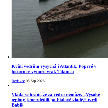
Kvůli vedrům vysychá i Atlantik. Poprvé v
historii se vynořil vrak Titanicu
Redakce
05 Srp 2026
Vláda se brání, že za vedra nemůže. „Vysoké
teploty jsme zdědili po Fialově vládě,“ tvrdí
Babiš