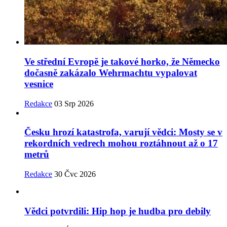
Ve střední Evropě je takové horko, že Německo
dočasně zakázalo Wehrmachtu vypalovat
vesnice
Redakce
03 Srp 2026
Česku hrozí katastrofa, varují vědci: Mosty se v
rekordních vedrech mohou roztáhnout až o 17
metrů
Redakce
30 Čvc 2026
Vědci potvrdili: Hip hop je hudba pro debily