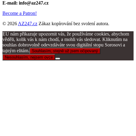
E-mail: info@az247.cz
Become a Patron!
© 2026
AZ247.cz
Zákaz kopírování bez svolení autora.
EU nám přikazuje upozornit vás, že používáme cookies, abychom
věděli, kolik vás k nám chodí, a mohli vás sledovat. Kliknutím na
souhlas dobrovolně odevzdáváte svou digitální stopu Sorosovi a
tajným elitám.
Souhlasím, stejně už jsem očipovaný
Nesouhlasím, nejsem ovce