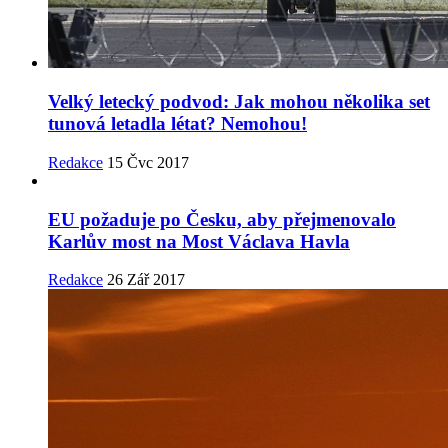
Velký letecký podvod: Jak mohou několika set
tunová letadla létat? Nemohou!
Redakce
15 Čvc 2017
EU požaduje po Česku, aby přejmenovalo
Karlův most na Most Václava Havla
Redakce
26 Zář 2017