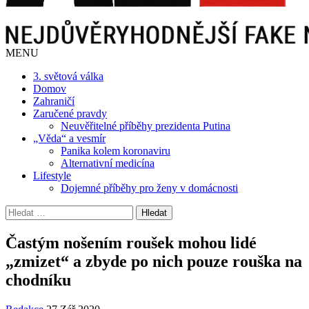
MENU
3. světová válka
Domov
Zahraničí
Zaručené pravdy
Neuvěřitelné příběhy prezidenta Putina
„Věda“ a vesmír
Panika kolem koronaviru
Alternativní medicína
Lifestyle
Dojemné příběhy pro ženy v domácnosti
Vyhledávání
Častým nošením roušek mohou lidé
„zmizet“ a zbyde po nich pouze rouška na
chodníku