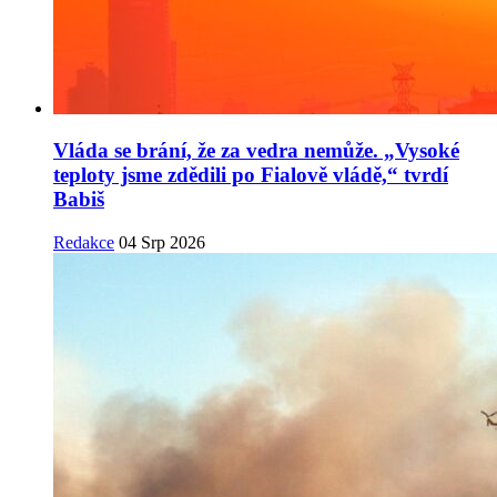
Vláda se brání, že za vedra nemůže. „Vysoké
teploty jsme zdědili po Fialově vládě,“ tvrdí
Babiš
Redakce
04 Srp 2026