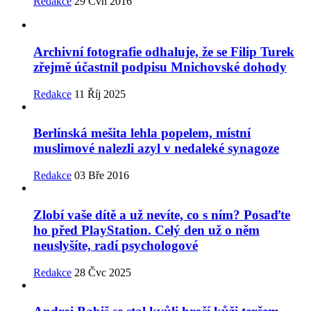
Redakce
29 Čvn 2016
Archivní fotografie odhaluje, že se Filip Turek
zřejmě účastnil podpisu Mnichovské dohody
Redakce
11 Říj 2025
Berlínská mešita lehla popelem, místní
muslimové nalezli azyl v nedaleké synagoze
Redakce
03 Bře 2016
Zlobí vaše dítě a už nevíte, co s ním? Posaďte
ho před PlayStation. Celý den už o něm
neuslyšíte, radí psychologové
Redakce
28 Čvc 2025