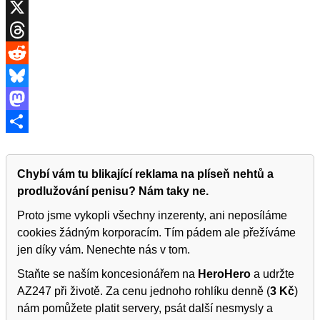
Facebook
X
Threads
Reddit
Bluesky
Mastodon
Share
Chybí vám tu blikající reklama na plíseň nehtů a
prodlužování penisu? Nám taky ne.
Proto jsme vykopli všechny inzerenty, ani neposíláme
cookies žádným korporacím. Tím pádem ale přežíváme
jen díky vám. Nenechte nás v tom.
Staňte se naším koncesionářem na
HeroHero
a udržte
AZ247 při životě. Za cenu jednoho rohlíku denně (
3 Kč
)
nám pomůžete platit servery, psát další nesmysly a