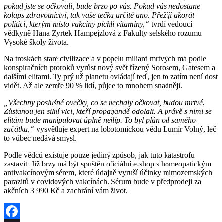
pokud jste se očkovali, bude brzo po vás. Pokud vás nedostane
kolaps zdravotnictví, tak vaše tečka určitě ano. Přežijí akorát
politici, kterým místo vakcíny píchli vitamíny,“
tvrdí vedoucí
vědkyně Hana Zyrtek Hampejzlová z Fakulty selského rozumu
Vysoké školy života.
Na troskách staré civilizace a v popelu miliard mrtvých má podle
konspiračních proroků vyrůst nový svět řízený Sorosem, Gatesem a
dalšími elitami. Ty prý už planetu ovládají teď, jen to zatím není dost
vidět. Až ale zemře 90 % lidí, půjde to mnohem snadněji.
„Všechny poslušné ovečky, co se nechaly očkovat, budou mrtvé.
Zůstanou jen silní vlci, kteří propagandě odolali. A právě s nimi se
elitám bude manipulovat úplně nejlíp. To byl plán od samého
začátku,“
vysvětluje expert na lobotomickou vědu Lumír Volný, leč
to vůbec nedává smysl.
Podle vědců existuje pouze jediný způsob, jak tuto katastrofu
zastavit. Již brzy má být spuštěn oficiální e-shop s homeopatickým
antivakcínovým sérem, které údajně vyruší účinky mimozemských
parazitů v covidových vakcínách. Sérum bude v předprodeji za
akčních 3 990 Kč a zachrání vám život.