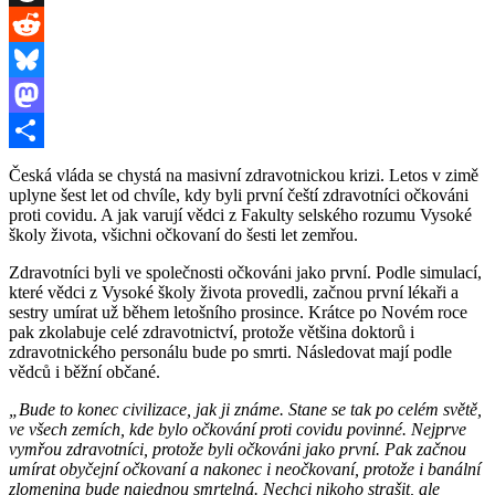
Threads
Reddit
Bluesky
Mastodon
Share
Česká vláda se chystá na masivní zdravotnickou krizi. Letos v zimě
uplyne šest let od chvíle, kdy byli první čeští zdravotníci očkováni
proti covidu. A jak varují vědci z Fakulty selského rozumu Vysoké
školy života, všichni očkovaní do šesti let zemřou.
Zdravotníci byli ve společnosti očkováni jako první. Podle simulací,
které vědci z Vysoké školy života provedli, začnou první lékaři a
sestry umírat už během letošního prosince. Krátce po Novém roce
pak zkolabuje celé zdravotnictví, protože většina doktorů i
zdravotnického personálu bude po smrti. Následovat mají podle
vědců i běžní občané.
„Bude to konec civilizace, jak ji známe. Stane se tak po celém světě,
ve všech zemích, kde bylo očkování proti covidu povinné. Nejprve
vymřou zdravotníci, protože byli očkováni jako první. Pak začnou
umírat obyčejní očkovaní a nakonec i neočkovaní, protože i banální
zlomenina bude najednou smrtelná. Nechci nikoho strašit, ale