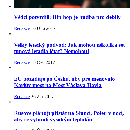
Vědci potvrdili: Hip hop je hudba pro debily
Redakce
16 Úno 2017
Velký letecký podvod: Jak mohou několika set
tunová letadla létat? Nemohou!
Redakce
15 Čvc 2017
EU požaduje po Česku, aby přejmenovalo
Karlův most na Most Václava Havla
Redakce
26 Zář 2017
Rusové plánují přistát na Slunci. Poletí v noci,
aby se vyhnuli vysokým teplotám