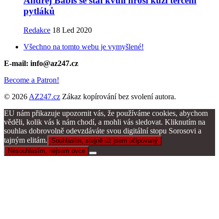
Andrej Babiš se stal kvůli hroší kůži terčem
pytláků
Redakce
18 Led 2020
Všechno na tomto webu je vymyšlené!
E-mail: info@az247.cz
Become a Patron!
© 2026
AZ247.cz
Zákaz kopírování bez svolení autora.
EU nám přikazuje upozornit vás, že používáme cookies, abychom
věděli, kolik vás k nám chodí, a mohli vás sledovat. Kliknutím na
souhlas dobrovolně odevzdáváte svou digitální stopu Sorosovi a
tajným elitám.
Souhlasím, stejně už jsem očipovaný
Nesouhlasím, nejsem ovce