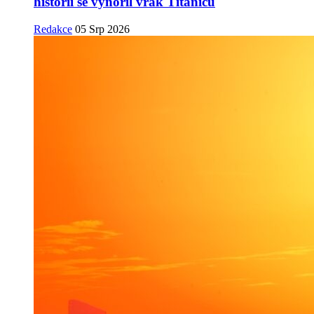
historii se vynořil vrak Titanicu
Redakce
05 Srp 2026