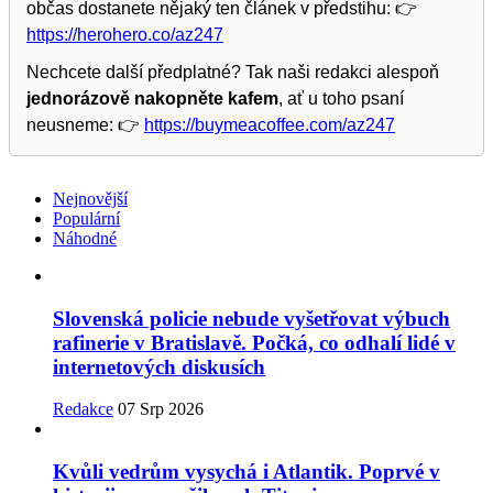
občas dostanete nějaký ten článek v předstihu: 👉
https://herohero.co/az247
Nechcete další předplatné? Tak naši redakci alespoň
jednorázově nakopněte kafem
, ať u toho psaní
neusneme: 👉
https://buymeacoffee.com/az247
Nejnovější
Populární
Náhodné
Slovenská policie nebude vyšetřovat výbuch
rafinerie v Bratislavě. Počká, co odhalí lidé v
internetových diskusích
Redakce
07 Srp 2026
Kvůli vedrům vysychá i Atlantik. Poprvé v