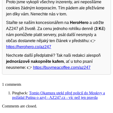
Proto jsme vykopli všechny inzerenty, ani neposíláme
cookies žádným korporacím. Tím pádem ale přežíváme
jen díky vám. Nenechte nás v tom.
Staňte se naším koncesionářem na
HeroHero
a udržte
AZ247 při životě. Za cenu jednoho rohlíku denně (
3 Kč
)
nám pomůžete platit servery, psát další nesmysly a
občas dostanete nějaký ten článek v předstihu: 👉
https://herohero.co/az247
Nechcete další předplatné? Tak naši redakci alespoň
jednorázově nakopněte kafem
, ať u toho psaní
neusneme: 👉
https://buymeacoffee.com/az247
1 comments
Pingback:
Tomio Okamura utekl před policií do Moskvy a
požádal Putina o azyl - AZ247.cz - víc než jen pravda
Comments are closed.