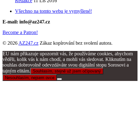
Redakce
11 Lis 2016
Všechno na tomto webu je vymyšlené!
E-mail: info@az247.cz
Become a Patron!
© 2026
AZ247.cz
Zákaz kopírování bez svolení autora.
EU nám přikazuje upozornit vás, že používáme cookies, abychom
věděli, kolik vás k nám chodí, a mohli vás sledovat. Kliknutím na
souhlas dobrovolně odevzdáváte svou digitální stopu Sorosovi a
tajným elitám.
Souhlasím, stejně už jsem očipovaný
Nesouhlasím, nejsem ovce