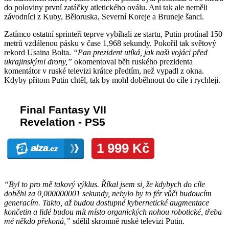
do poloviny první zatáčky atletického oválu. Ani tak ale neměli
závodníci z Kuby, Běloruska, Severní Koreje a Bruneje šanci.
Zatímco ostatní sprinteři teprve vybíhali ze startu, Putin protínal 150
metrů vzdálenou pásku v čase 1,968 sekundy. Pokořil tak světový
rekord Usaina Bolta.
“Pan prezident utíká, jak naši vojáci před
ukrajinskými drony,”
okomentoval běh ruského prezidenta
komentátor v ruské televizi krátce předtím, než vypadl z okna.
Kdyby přitom Putin chtěl, tak by mohl doběhnout do cíle i rychleji.
“Byl to pro mě takový výklus. Říkal jsem si, že kdybych do cíle
doběhl za 0,000000001 sekundy, nebylo by to fér vůči budoucím
generacím. Takto, až budou dostupné kybernetické augmentace
končetin a lidé budou mít místo organických nohou robotické, třeba
mě někdo překoná,”
sdělil skromně ruské televizi Putin.