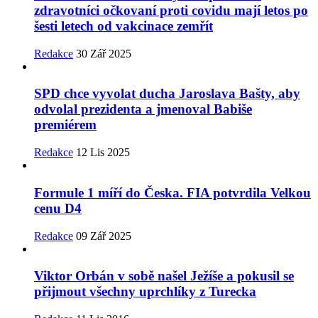
zdravotníci očkovaní proti covidu mají letos po
šesti letech od vakcinace zemřít
Redakce
30 Zář 2025
SPD chce vyvolat ducha Jaroslava Bašty, aby
odvolal prezidenta a jmenoval Babiše
premiérem
Redakce
12 Lis 2025
Formule 1 míří do Česka. FIA potvrdila Velkou
cenu D4
Redakce
09 Zář 2025
Viktor Orbán v sobě našel Ježíše a pokusil se
přijmout všechny uprchlíky z Turecka