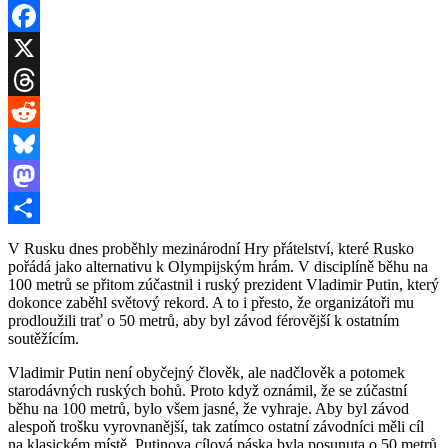
Facebook
X
Threads
Reddit
Bluesky
Mastodon
Share
V Rusku dnes proběhly mezinárodní Hry přátelství, které Rusko
pořádá jako alternativu k Olympijským hrám. V disciplíně běhu na
100 metrů se přitom zúčastnil i ruský prezident Vladimir Putin, který
dokonce zaběhl světový rekord. A to i přesto, že organizátoři mu
prodloužili trať o 50 metrů, aby byl závod férovější k ostatním
soutěžícím.
Vladimir Putin není obyčejný člověk, ale nadčlověk a potomek
starodávných ruských bohů. Proto když oznámil, že se zúčastní
běhu na 100 metrů, bylo všem jasné, že vyhraje. Aby byl závod
alespoň trošku vyrovnanější, tak zatímco ostatní závodníci měli cíl
na klasickém místě, Putinova cílová páska byla posunuta o 50 metrů