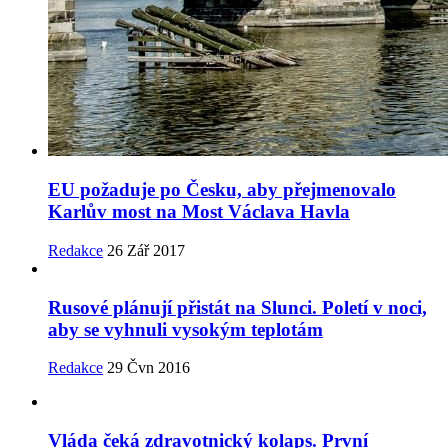
EU požaduje po Česku, aby přejmenovalo
Karlův most na Most Václava Havla
Redakce
26 Zář 2017
Rusové plánují přistát na Slunci. Poletí v noci,
aby se vyhnuli vysokým teplotám
Redakce
29 Čvn 2016
Vláda čeká zdravotnický kolaps. První