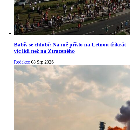
Babiš se chlubí: Na mě přišlo na Letnou třikrát
víc lidí než na Ztraceného
Redakce
08 Srp 2026