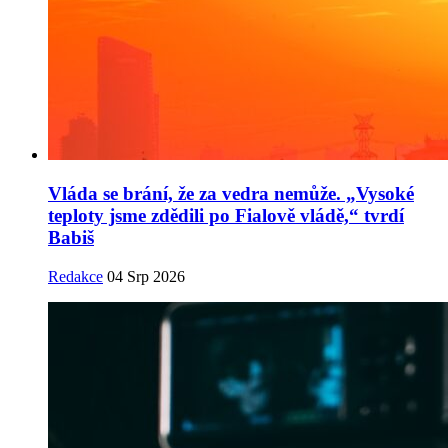
Vláda se brání, že za vedra nemůže. „Vysoké
teploty jsme zdědili po Fialově vládě,“ tvrdí
Babiš
Redakce
04 Srp 2026