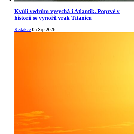
Kvůli vedrům vysychá i Atlantik. Poprvé v
historii se vynořil vrak Titanicu
Redakce
05 Srp 2026