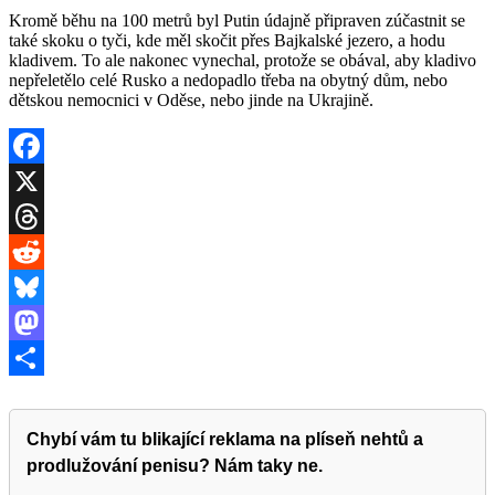
Kromě běhu na 100 metrů byl Putin údajně připraven zúčastnit se
také skoku o tyči, kde měl skočit přes Bajkalské jezero, a hodu
kladivem. To ale nakonec vynechal, protože se obával, aby kladivo
nepřeletělo celé Rusko a nedopadlo třeba na obytný dům, nebo
dětskou nemocnici v Oděse, nebo jinde na Ukrajině.
Facebook
X
Threads
Reddit
Bluesky
Mastodon
Share
Chybí vám tu blikající reklama na plíseň nehtů a
prodlužování penisu? Nám taky ne.