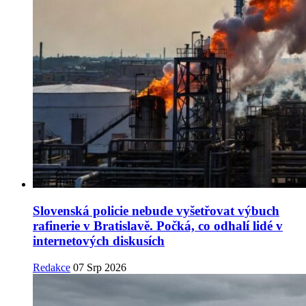
Slovenská policie nebude vyšetřovat výbuch
rafinerie v Bratislavě. Počká, co odhalí lidé v
internetových diskusích
Redakce
07 Srp 2026