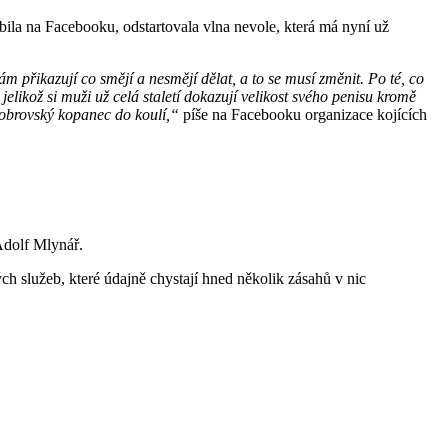
ubila na Facebooku, odstartovala vlna nevole, která má nyní už
 přikazují co smějí a nesmějí dělat, a to se musí změnit. Po té, co
elikož si muži už celá staletí dokazují velikost svého penisu kromě
 obrovský kopanec do koulí,“
píše na Facebooku organizace kojících
 Adolf Mlynář.
h služeb, které údajně chystají hned několik zásahů v nic