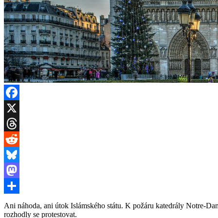
Facebook
X
Threads
Reddit
Bluesky
Mastodon
Share
Ani náhoda, ani útok Islámského státu. K požáru katedrály Notre-Dam
rozhodly se protestovat.