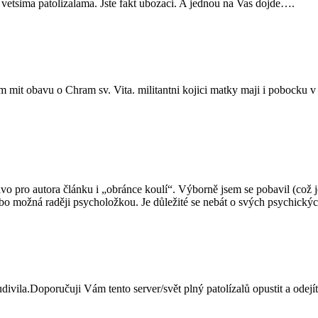
s vetsima patolizalama. Jste fakt ubozaci. A jednou na Vas dojde….
nam mit obavu o Chram sv. Vita. militantni kojici matky maji i pobocku v
o pro autora článku i „obránce koulí“. Výborně jsem se pobavil (což je 
ebo možná raději psycholožkou. Je důležité se nebát o svých psychick
ila.Doporučuji Vám tento server/svět plný patolízalů opustit a odejít n