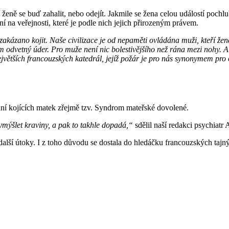
ženě se buď zahalit, nebo odejít. Jakmile se žena celou událostí pochl
í na veřejnosti, které je podle nich jejich přirozeným právem.
kázano kojit. Naše civilizace je od nepaměti ovládána muži, kteří ženám
 odvetný úder. Pro muže není nic bolestivějšího než rána mezi nohy. A j
ejvětších francouzských katedrál, jejíž požár je pro nás synonymem pro
ání kojících matek zřejmě tzv. Syndrom mateřské dovolené.
ymýšlet kraviny, a pak to takhle dopadá,“
sdělil naší redakci psychiatr
ší útoky. I z toho důvodu se dostala do hledáčku francouzských tajnýc