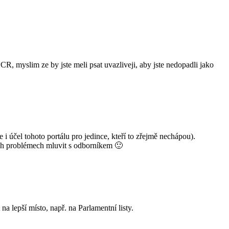
 CR, myslim ze by jste meli psat uvazliveji, aby jste nedopadli jako
i účel tohoto portálu pro jedince, kteří to zřejmě nechápou).
ých problémech mluvit s odborníkem 🙂
a lepší místo, např. na Parlamentní listy.