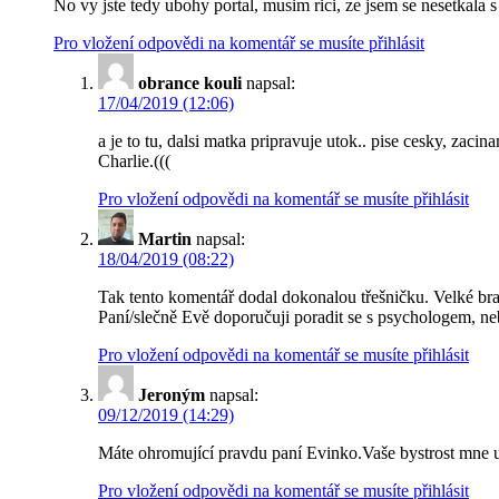
No vy jste tedy ubohy portal, musim rici, ze jsem se nesetkala 
Pro vložení odpovědi na komentář se musíte přihlásit
obrance kouli
napsal:
17/04/2019 (12:06)
a je to tu, dalsi matka pripravuje utok.. pise cesky, zaci
Charlie.(((
Pro vložení odpovědi na komentář se musíte přihlásit
Martin
napsal:
18/04/2019 (08:22)
Tak tento komentář dodal dokonalou třešničku. Velké brav
Paní/slečně Evě doporučuji poradit se s psychologem, n
Pro vložení odpovědi na komentář se musíte přihlásit
Jeroným
napsal:
09/12/2019 (14:29)
Máte ohromující pravdu paní Evinko.Vaše bystrost mne udiv
Pro vložení odpovědi na komentář se musíte přihlásit