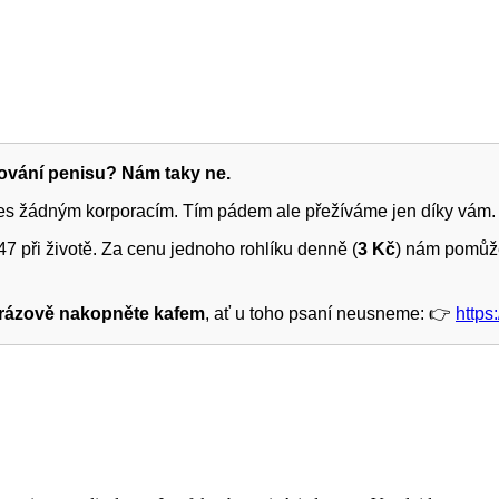
žování penisu? Nám taky ne.
ies žádným korporacím. Tím pádem ale přežíváme jen díky vám.
7 při životě. Za cenu jednoho rohlíku denně (
3 Kč
) nám pomůže
rázově nakopněte kafem
, ať u toho psaní neusneme: 👉
https