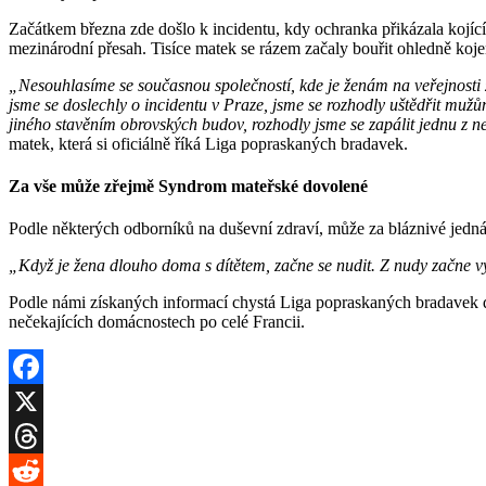
Začátkem března zde došlo k incidentu, kdy ochranka přikázala kojící 
mezinárodní přesah. Tisíce matek se rázem začaly bouřit ohledně kojen
„Nesouhlasíme se současnou společností, kde je ženám na veřejnosti za
jsme se doslechly o incidentu v Praze, jsme se rozhodly uštědřit mužům
jiného stavěním obrovských budov, rozhodly jsme se zapálit jednu z n
matek, která si oficiálně říká Liga popraskaných bradavek.
Za vše může zřejmě Syndrom mateřské dovolené
Podle některých odborníků na duševní zdraví, může za bláznivé jedn
„Když je žena dlouho doma s dítětem, začne se nudit. Z nudy začne v
Podle námi získaných informací chystá Liga popraskaných bradavek dal
nečekajících domácnostech po celé Francii.
Facebook
X
Threads