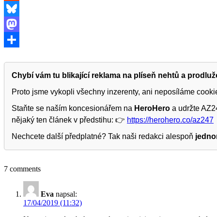
Reddit
Bluesky
Mastodon
Share
Chybí vám tu blikající reklama na plíseň nehtů a prodlu
Proto jsme vykopli všechny inzerenty, ani neposíláme cook
Staňte se naším koncesionářem na
HeroHero
a udržte AZ24
nějaký ten článek v předstihu: 👉
https://herohero.co/az247
Nechcete další předplatné? Tak naši redakci alespoň
jedno
7 comments
Eva
napsal:
17/04/2019 (11:32)