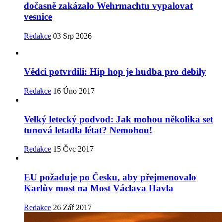
dočasně zakázalo Wehrmachtu vypalovat
vesnice
Redakce
03 Srp 2026
Vědci potvrdili: Hip hop je hudba pro debily
Redakce
16 Úno 2017
Velký letecký podvod: Jak mohou několika set
tunová letadla létat? Nemohou!
Redakce
15 Čvc 2017
EU požaduje po Česku, aby přejmenovalo
Karlův most na Most Václava Havla
Redakce
26 Zář 2017