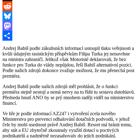
Threads
Reddit
Bluesky
Mastodon
Share
Andrej Babiš podle zákulisních informací ustoupil tlaku veřejnosti a
kvůli údajným rasistickým příspěvkům Filipa Turka jej nenavrhne
na ministra zahraničí. Jelikož však Motoristé deklarovali, že bez
funkce pro Turka do vlády nepůjdou, řeší Babiš alternativní pozici.
Podle našich zdrojů dokonce zvažuje možnost, že mu přenechá post
premiéra.
Andrej Babiš podle našich zdrojů měl prohlásit, že o funkci
premiéra stejně nestojí a nemá nervy na to řídit tu sestavu dutohlavů.
Předseda hnutí ANO by se prý mnohem raději viděl na ministerstvu
financí.
Ve hře je podle informací AZ247 i vytvoření zcela nového
Ministerstva pro prevenci odhalování dotačních podvodů, v jehož
čele by mohl usednout právě Andrej Babiš. Resort má bránit tomu,
aby stát a EU zbytečně zkoumaly využití dotací u poctivých
podnikatelů a nadměrně nezasahovaly do jejich podnikání.