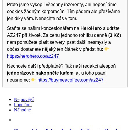
Proto jsme vykopli všechny inzerenty, ani neposíláme
cookies žádným korporacím. Tím pádem ale přežíváme
jen díky vám. Nenechte nás v tom.
Staňte se naším koncesionářem na
HeroHero
a udržte
AZ247 při životě. Za cenu jednoho rohlíku denně (
3 Kč
)
nám pomůžete platit servery, psát další nesmysly a
občas dostanete nějaký ten článek v předstihu:
https://herohero.co/az247
Nechcete další předplatné? Tak naši redakci alespoň
jednorázově nakopněte kafem
, ať u toho psaní
neusneme:
https://buymeacoffee.com/az247
Nejnovější
Populární
Náhodné