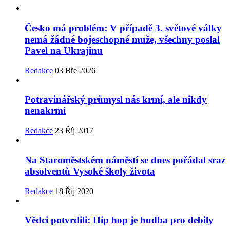
Česko má problém: V případě 3. světové války
nemá žádné bojeschopné muže, všechny poslal
Pavel na Ukrajinu
Redakce
03 Bře 2026
Potravinářský průmysl nás krmí, ale nikdy
nenakrmí
Redakce
23 Říj 2017
Na Staroměstském náměstí se dnes pořádal sraz
absolventů Vysoké školy života
Redakce
18 Říj 2020
Vědci potvrdili: Hip hop je hudba pro debily