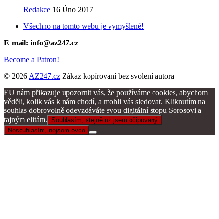
Redakce
16 Úno 2017
Všechno na tomto webu je vymyšlené!
E-mail: info@az247.cz
Become a Patron!
© 2026
AZ247.cz
Zákaz kopírování bez svolení autora.
EU nám přikazuje upozornit vás, že používáme cookies, abychom
věděli, kolik vás k nám chodí, a mohli vás sledovat. Kliknutím na
souhlas dobrovolně odevzdáváte svou digitální stopu Sorosovi a
tajným elitám.
Souhlasím, stejně už jsem očipovaný
Nesouhlasím, nejsem ovce