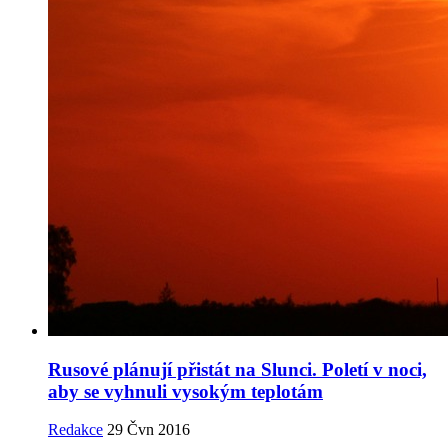
Rusové plánují přistát na Slunci. Poletí v noci,
aby se vyhnuli vysokým teplotám
Redakce
29 Čvn 2016