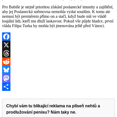
Pro Babiše je stejně prioritou získání poslanecké imunity a zajištění,
aby jej Poslanecká sněmovna nemohla vydat soudům. K tomu ale
nemusí být premiérem přímo on a stačí, když bude mít ve vládě
loajální lidi, kteří mu dluží laskavost. Pokud vše půjde hladce, první
vláda Filipa Turka by mohla být jmenována ještě před Vánoci.
Facebook
X
Threads
Reddit
Bluesky
Mastodon
Share
Chybí vám tu blikající reklama na plíseň nehtů a
prodlužování penisu? Nám taky ne.