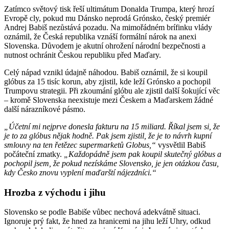
Share
Zatímco světový tisk řeší ultimátum Donalda Trumpa, který hrozí
Evropě cly, pokud mu Dánsko neprodá Grónsko, český premiér
Andrej Babiš nezůstává pozadu. Na mimořádném brífinku vlády
oznámil, že Česká republika vznáší formální nárok na anexi
Slovenska. Důvodem je akutní ohrožení národní bezpečnosti a
nutnost ochránit Českou republiku před Maďary.
Celý nápad vznikl údajně náhodou. Babiš oznámil, že si koupil
glóbus za 15 tisíc korun, aby zjistil, kde leží Grónsko a pochopil
Trumpovu strategii. Při zkoumání glóbu ale zjistil další šokující věc
– kromě Slovenska neexistuje mezi Českem a Maďarskem žádné
další nárazníkové pásmo.
„Účetní mi nejprve donesla fakturu na 15 miliard. Říkal jsem si, že
je to za glóbus nějak hodně. Pak jsem zjistil, že je to návrh kupní
smlouvy na ten řetězec supermarketů Globus,“
vysvětlil Babiš
počáteční zmatky.
„Každopádně jsem pak koupil skutečný glóbus a
pochopil jsem, že pokud nezískáme Slovensko, je jen otázkou času,
kdy Česko znovu vyplení maďarští nájezdníci.“
Hrozba z východu i jihu
Slovensko se podle Babiše vůbec nechová adekvátně situaci.
Ignoruje prý fakt, že hned za hranicemi na jihu leží Uhry, odkud