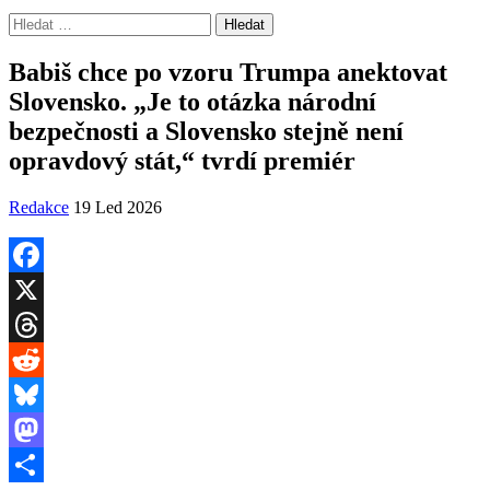
Vyhledávání
Babiš chce po vzoru Trumpa anektovat
Slovensko. „Je to otázka národní
bezpečnosti a Slovensko stejně není
opravdový stát,“ tvrdí premiér
Redakce
19 Led 2026
Facebook
X
Threads
Reddit
Bluesky
Mastodon