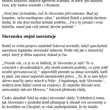
mohou kdykoliv zaútočit agresivní Kumáni. Je navíc jen otázkou
času, kdy budou sousedit i s Ruskem.
„Není jiné východisko, než že Slovensko převezmeme. Buď jej
koupíme, nebo anektujeme silou,“
prohlásil Babiš a jedním dechem
dodal, že síla dost možná nebude potřeba.
„Fico by prodal i svoji
babičku, natož pak celý národ, kterým pohrdá.“
Slovensko stejně neexistuje
Babiš ve svém projevu následně šokoval novináře, když zpochybnil
samotnou legitimitu slovenské státnosti. Podle něj jde o historický
omyl, který je třeba napravit, dokud je čas.
„Prosím vás, co je to za bláboly, že Slovensko je stát? To si
vymysleli v devadesátkách, aby mohli rozkrást podniky, co jsem ještě
nestihl zprivatizovat já,“
odpověděl premiér na dotaz novinářů, kteří
se ptali, zda anexí neporuší mezinárodní právo.
„To, že se tam kdysi
dávno naučily opice mluvit a řekly: ‚Ungabunga, tady Slovensko‘,
nedává zemi žádný nárok na existenci. Ze stejného důvodu není
samostatný stát ani Morava,“
šokoval předseda vlády.
Česko aktuálně čeká na reakci slovenské vlády. Vzhledem k tomu,
jak Slovensko v poslední době přistupuje k obraně své suverenity a
ke konfliktu na Ukrajině, se však nepředpokládá, že by kladlo