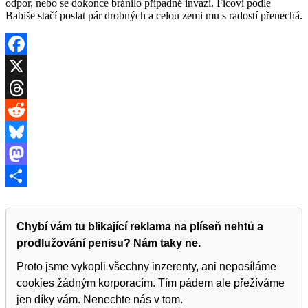
odpor, nebo se dokonce bránilo případné invazi. Ficovi podle
Babiše stačí poslat pár drobných a celou zemi mu s radostí přenechá.
Facebook
X
Threads
Reddit
Bluesky
Mastodon
Share
Chybí vám tu blikající reklama na plíseň nehtů a
prodlužování penisu? Nám taky ne.
Proto jsme vykopli všechny inzerenty, ani neposíláme
cookies žádným korporacím. Tím pádem ale přežíváme
jen díky vám. Nenechte nás v tom.