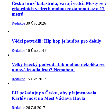
Česku hrozí katastrofa, varují vědci: Mosty se v
rekordních vedrech mohou roztáhnout až o 17
metrů
Redakce
30 Čvc 2026
Vědci potvrdili: Hip hop je hudba pro debily
Redakce
16 Úno 2017
Velký letecký podvod: Jak mohou několika set
tunová letadla létat? Nemohou!
Redakce
15 Čvc 2017
EU požaduje po Česku, aby přejmenovalo
Karlův most na Most Václava Havla
Redakce
26 Zář 2017