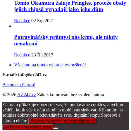
Tomio Okamura žaluje Pringles, protože obaly
jejich chipsů vypadají jako jeho dům
Redakce
02 Srp 2021
Potravinářský průmysl nás krmí, ale nikdy
nenakrmí
Redakce
23 Říj 2017
Všechno na tomto webu je vymyšlené!
E-mail: info@az247.cz
Become a Patron!
© 2026
AZ247.cz
Zákaz kopírování bez svolení autora.
EU nám přikazuje upozornit vás, že používáme cookies, abychom
věděli, kolik vás k nám chodí, a mohli vás sledovat. Kliknutím na
souhlas dobrovolně odevzdáváte svou digitální stopu Sorosovi a
tajným elitám.
Souhlasím, stejně už jsem očipovaný
Nesouhlasím, nejsem ovce