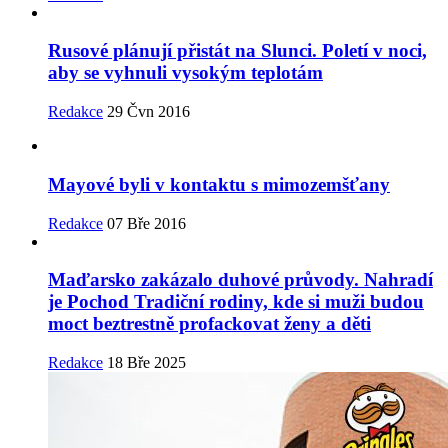
Rusové plánují přistát na Slunci. Poletí v noci,
aby se vyhnuli vysokým teplotám
Redakce
29 Čvn 2016
Mayové byli v kontaktu s mimozemšťany
Redakce
07 Bře 2016
Maďarsko zakázalo duhové průvody. Nahradí
je Pochod Tradiční rodiny, kde si muži budou
moct beztrestně profackovat ženy a děti
Redakce
18 Bře 2025