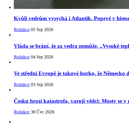
Kvůli vedrům vysychá i Atlantik. Poprvé v histor
Redakce
05 Srp 2026
Vláda se brání, že za vedra nemůže. „Vysoké tepl
Redakce
04 Srp 2026
Ve střední Evropě je takové horko, že Německo
Redakce
03 Srp 2026
Česku hrozí katastrofa, varují vědci: Mosty se 
Redakce
30 Čvc 2026