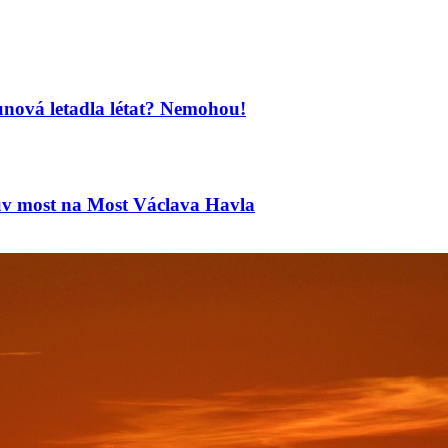
unová letadla létat? Nemohou!
ův most na Most Václava Havla