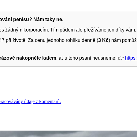
žování penisu? Nám taky ne.
ies žádným korporacím. Tím pádem ale přežíváme jen díky vám.
7 při životě. Za cenu jednoho rohlíku denně (
3 Kč
) nám pomůže
rázově nakopněte kafem
, ať u toho psaní neusneme: 👉
https
 zpracovávány údaje z komentářů.