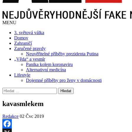
MENU
3. světová válka
Domov
Zahraničí
Zaručené pravdy
Neuvěřitelné příběhy prezidenta Putina
„Věda“ a vesmír
Panika kolem koronaviru
Alternativní medicína
Lifestyle
Dojemné příběhy pro ženy v domácnosti
Vyhledávání
kavasmlekem
Redakce
02 Čvc 2019