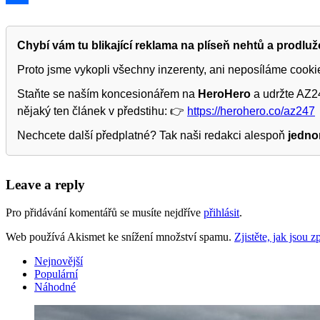
Share
Chybí vám tu blikající reklama na plíseň nehtů a prodlu
Proto jsme vykopli všechny inzerenty, ani neposíláme cook
Staňte se naším koncesionářem na
HeroHero
a udržte AZ24
nějaký ten článek v předstihu: 👉
https://herohero.co/az247
Nechcete další předplatné? Tak naši redakci alespoň
jedno
Leave a reply
Pro přidávání komentářů se musíte nejdříve
přihlásit
.
Web používá Akismet ke snížení množství spamu.
Zjistěte, jak jsou
Nejnovější
Populární
Náhodné