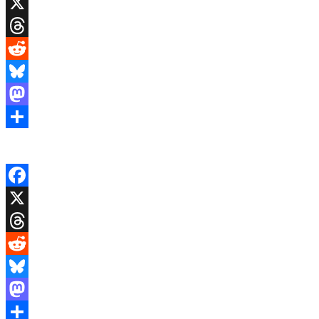
Facebook
X
Threads
Reddit
Bluesky
Mastodon
Share
Facebook
X
Threads
Reddit
Bluesky
Mastodon