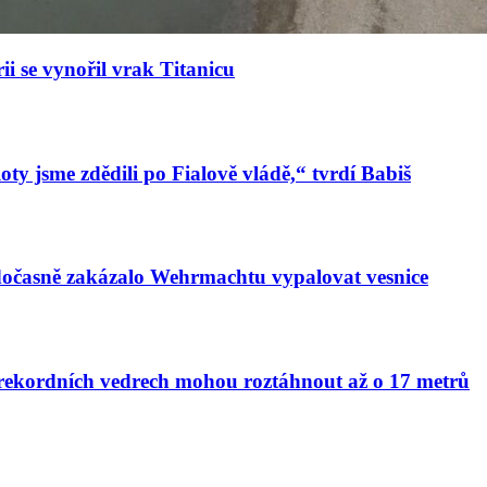
ii se vynořil vrak Titanicu
oty jsme zdědili po Fialově vládě,“ tvrdí Babiš
 dočasně zakázalo Wehrmachtu vypalovat vesnice
v rekordních vedrech mohou roztáhnout až o 17 metrů