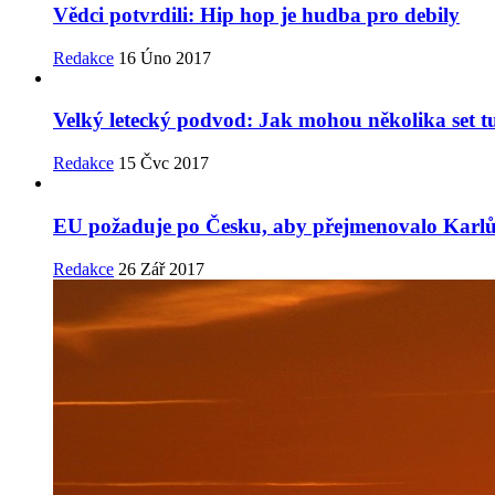
Vědci potvrdili: Hip hop je hudba pro debily
Redakce
16 Úno 2017
Velký letecký podvod: Jak mohou několika set t
Redakce
15 Čvc 2017
EU požaduje po Česku, aby přejmenovalo Karl
Redakce
26 Zář 2017