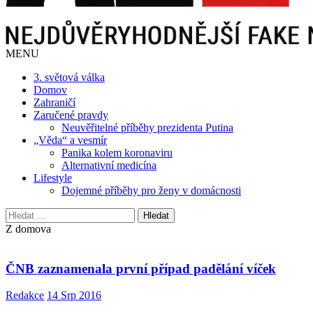
MENU
3. světová válka
Domov
Zahraničí
Zaručené pravdy
Neuvěřitelné příběhy prezidenta Putina
„Věda“ a vesmír
Panika kolem koronaviru
Alternativní medicína
Lifestyle
Dojemné příběhy pro ženy v domácnosti
Vyhledávání
Z domova
ČNB zaznamenala první případ padělání víček
Redakce
14 Srp 2016