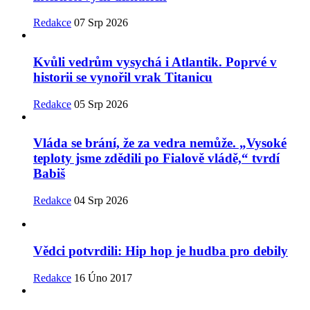
Redakce
07 Srp 2026
Kvůli vedrům vysychá i Atlantik. Poprvé v
historii se vynořil vrak Titanicu
Redakce
05 Srp 2026
Vláda se brání, že za vedra nemůže. „Vysoké
teploty jsme zdědili po Fialově vládě,“ tvrdí
Babiš
Redakce
04 Srp 2026
Vědci potvrdili: Hip hop je hudba pro debily
Redakce
16 Úno 2017