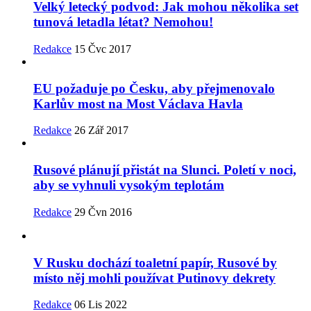
Velký letecký podvod: Jak mohou několika set
tunová letadla létat? Nemohou!
Redakce
15 Čvc 2017
EU požaduje po Česku, aby přejmenovalo
Karlův most na Most Václava Havla
Redakce
26 Zář 2017
Rusové plánují přistát na Slunci. Poletí v noci,
aby se vyhnuli vysokým teplotám
Redakce
29 Čvn 2016
V Rusku dochází toaletní papír, Rusové by
místo něj mohli používat Putinovy dekrety
Redakce
06 Lis 2022