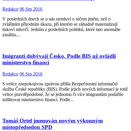
Redakce
06 Srp 2016
V posledních dnech se u nás nemluví o ničem jiném, než o
zvláštním přírodním úkazu, při kterém se záhadně materializují
tiskoví mluvčí. Jedním z posledních politiků, které tato anomálie
zasáhla,...
Imigranti dobývají Česko. Podle BIS už ovládli
ministerstvo financí
Redakce
06 Srp 2016
S velice znepokojivou zprávou přišla Bezpečnostní informační
služba České republiky (BIS). Podle jejich nových informací je totiž
velice pravděpodobné, že se jednomu či více imigrantům podařilo
infiltrovat ministerstvo financí. Podle...
Tomáš Ortel jmenován novým výkonným
místopředsedou SPD