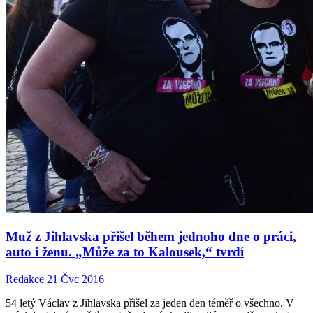
Muž z Jihlavska přišel během jednoho dne o práci,
auto i ženu. „Může za to Kalousek,“ tvrdí
Redakce
21 Čvc 2016
54 letý Václav z Jihlavska přišel za jeden den téměř o všechno. V