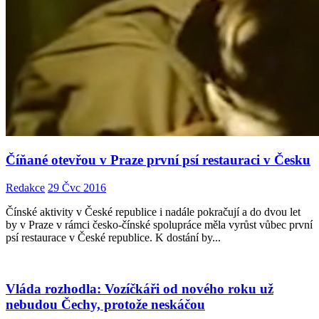
Číňané otevřou v Praze první psí restauraci v Česku
Redakce
29 Čvc 2016
Čínské aktivity v České republice i nadále pokračují a do dvou let
by v Praze v rámci česko-čínské spolupráce měla vyrůst vůbec první
psí restaurace v České republice. K dostání by...
Vláda rozhodla: Vozíčkáři od nového roku už
nebudou Čechy, protože neskáčou