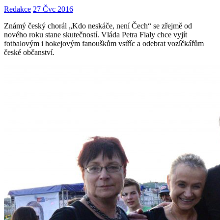
Redakce
27 Čvc 2016
Známý český chorál „Kdo neskáče, není Čech“ se zřejmě od
nového roku stane skutečností. Vláda Petra Fialy chce vyjít
fotbalovým i hokejovým fanouškům vstříc a odebrat vozíčkářům
české občanství.