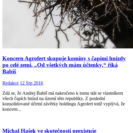
Koncern Agrofert skupuje komíny s čapími hnízdy
po celé zemi. „Od všetkých mám účtenky,“ říká
Babiš
Redakce
12 Srp 2016
Zdá se, že Andrej Babiš má nakročeno k tomu stát se vlastníkem
všech čapích hnízd na území této republiky. Z poslední
konsolidované účetní závěrky holdingu Agrofert totiž vyplývá, že
koncern...
Michal Hašek ve skutečnosti neexistuje