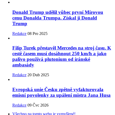
Donald Trump udělil vůbec první Mírovou
cenu Donalda Trumpa. Získal ji Donald
Trump
Redakce
08 Pro 2025
Filip Turek přestavěl Mercedes na stroj času. K
cestě časem musí dosáhnout 250 km/h a jako
palivo používá plutonium od íránské
ambasády
Redakce
20 Dub 2025
Evropská unie Česku zpětně vyfakturovala
emisní povolenky za upálení mistra Jana Husa
Redakce
09 Čvc 2026
Všechno na tomto webu je vymyšlené!