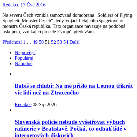
Redakce
17 Čvc 2016
Na severu Čech vznikla samozvaná domobrana „Soldiers of Flying
Spaghetti Monster Czech“, tedy Vojáci Létajícího špagetového
monstra Česká republika. Tato organizace navazuje na podobná
uskupení, vznikající po celé Evropě, především...
Předchozí
1
…
49
50
51
52
53
54
Další
Nejnovější
Populární
Náhodné
Babiš se chlubí: Na mě přišlo na Letnou třikrát
víc lidí než na Ztraceného
Redakce
08 Srp 2026
Slovenská policie nebude vyšetřovat výbuch
rafinerie v Bratislavě. Počká, co odhalí lidé v
internetových diskusích