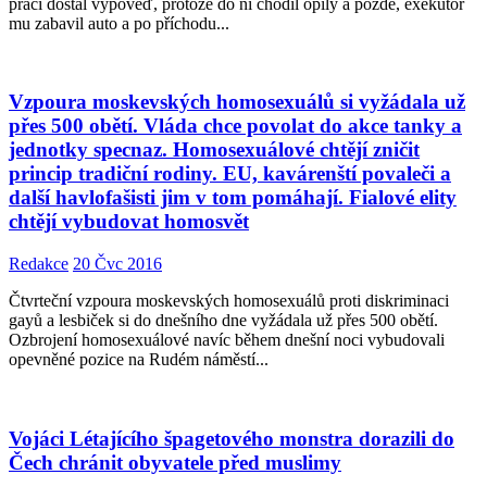
práci dostal výpověď, protože do ní chodil opilý a pozdě, exekutor
mu zabavil auto a po příchodu...
Vzpoura moskevských homosexuálů si vyžádala už
přes 500 obětí. Vláda chce povolat do akce tanky a
jednotky specnaz. Homosexuálové chtějí zničit
princip tradiční rodiny. EU, kavárenští povaleči a
další havlofašisti jim v tom pomáhají. Fialové elity
chtějí vybudovat homosvět
Redakce
20 Čvc 2016
Čtvrteční vzpoura moskevských homosexuálů proti diskriminaci
gayů a lesbiček si do dnešního dne vyžádala už přes 500 obětí.
Ozbrojení homosexuálové navíc během dnešní noci vybudovali
opevněné pozice na Rudém náměstí...
Vojáci Létajícího špagetového monstra dorazili do
Čech chránit obyvatele před muslimy