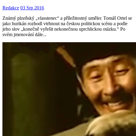
Redakce
03 Srp 2016
Známý plzeňský „vlasstenec“ a příležitostný umělec Tomáš Ortel se
jako hurikán rozhodl vtrhnout na českou politickou scénu a podle
jeho slov „konečně vyřešit nekonečnou uprchlickou otázku.“ Po
svém jmenování dále...